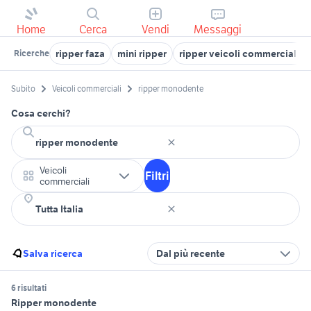
Home
Cerca
Vendi
Messaggi
ripper faza
mini ripper
ripper veicoli commerciali 
Ricerche
Subito
Veicoli commerciali
ripper monodente
Cosa cerchi?
Veicoli
Filtri
commerciali
Salva ricerca
Dal più recente
6 risultati
Ripper monodente