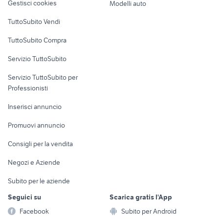
ribaltabili usati lombardia
Gestisci cookies
Modelli auto
trilaterale veicoli commerciali
Case vacanza
TuttoSubito Vendi
Uffici e Locali
TuttoSubito Compra
commerciali
Servizio TuttoSubito
elettronica
per la casa e la
sports e hobby
Servizio TuttoSubito per
persona
Informatica
Animali
Professionisti
Arredamento e
Console e
Accessori per
Casalinghi
Inserisci annuncio
Videogiochi
animali
Elettrodomestici
Promuovi annuncio
Audio/Video
Musica e Film
Giardino e Fai da te
Consigli per la vendita
Fotografia
Libri e Riviste
Abbigliamento e
Negozi e Aziende
Telefonia
Strumenti Musicali
Accessori
Subito per le aziende
Sports
Tutto per i bambini
Seguici su
Scarica gratis l'App
Biciclette
Facebook
Subito per Android