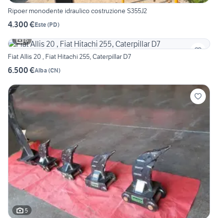
Ripoer monodente idraulico costruzione S355J2
4.300 €
Este
(
PD
)
6
Fiat Allis 20 , Fiat Hitachi 255, Caterpillar D7
6.500 €
Alba
(
CN
)
5