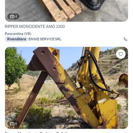
4
RIPPER MONODENTE AMG 1300
Pescantina
(
VR
)
Rivenditore
EMME SERVICE SRL
6