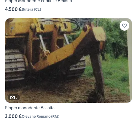
Ripper Monodente Pedrini e Bellotta
4.500 €
Butera
(
CL
)
5
Ripper monodente Ballotta
3.000 €
Olevano Romano
(
RM
)