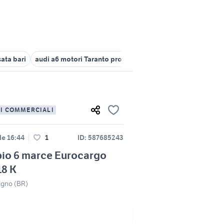
sata bari
audi a6 motori Taranto provincia
mazda 6 auto Puglia
LI COMMERCIALI
le 16:44
1
ID: 587685243
io 6 marce Eurocargo
18 K
igno (BR)