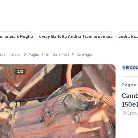
o lancia k Puglia
k way Barletta Andria Trani provincia
audi a6 u
li commerciali
Puglia
Brindisi (Prov)
Carovigno
VEICO
1/3
2 ago al
Camb
150e
Carov