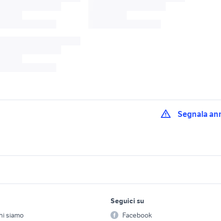
Segnala an
bmw x6 motori Fogg
esel Puglia
auto mazda mazda6 Puglia
provincia
 lecce e provincia
k1200r motori Puglia
iveco eurocargo Pug
lavoro e servizi
elettronica
per la casa e la
case in affitto san 
Seguici su
person
o k
piaggio np6
Offerte di lavoro
Informatica
marche
hi siamo
Facebook
Arredam