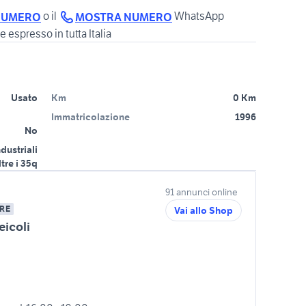
o il
WhatsApp
NUMERO
MOSTRA NUMERO
e espresso in tutta Italia
Usato
Km
0 Km
Immatricolazione
1996
No
ndustriali
ltre i 35q
91 annunci online
RE
Vai allo Shop
eicoli