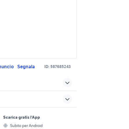
nuncio
Segnala
ID:
587685243
ia
audi a6 motori Bari provincia
lia
bmw serie 6 Puglia
sports e hobby
severino
a
Scarica gratis l'App
galline animali Marche
Animali
Subito per Android
ento e