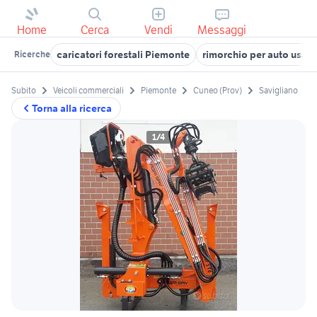
Home
Cerca
Vendi
Messaggi
caricatori forestali Piemonte
rimorchio per auto usat
Ricerche
Subito
Veicoli commerciali
Piemonte
Cuneo (Prov)
Savigliano
Torna alla ricerca
1/4