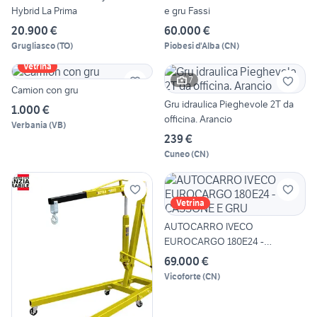
Hybrid La Prima
e gru Fassi
20.900 €
60.000 €
Grugliasco
(
TO
)
Piobesi d'Alba
(
CN
)
Vetrina
7
Camion con gru
Gru idraulica Pieghevole 2T da
1.000 €
officina. Arancio
Verbania
(
VB
)
239 €
Cuneo
(
CN
)
Vetrina
AUTOCARRO IVECO
EUROCARGO 180E24 -
CASSONE E GRU
69.000 €
Vicoforte
(
CN
)