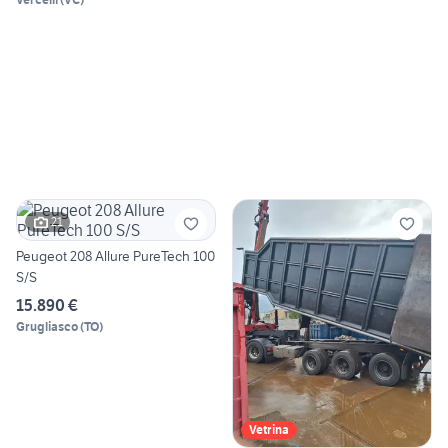
21
Peugeot 208 Allure PureTech 100
S/S
15.890 €
Grugliasco
(
TO
)
Vetrina