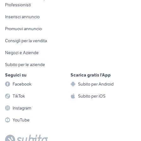
Informatica
Animali
Professionisti
Arredamento e
Console e
Accessori per
Casalinghi
Inserisci annuncio
Videogiochi
animali
Elettrodomestici
Promuovi annuncio
Audio/Video
Musica e Film
Giardino e Fai da te
Consigli per la vendita
Fotografia
Libri e Riviste
Abbigliamento e
Negozi e Aziende
Telefonia
Strumenti Musicali
Accessori
Subito per le aziende
Sports
Tutto per i bambini
Seguici su
Scarica gratis l'App
Biciclette
Facebook
Subito per Android
Collezionismo
TikTok
Subito per iOS
Instagram
YouTube