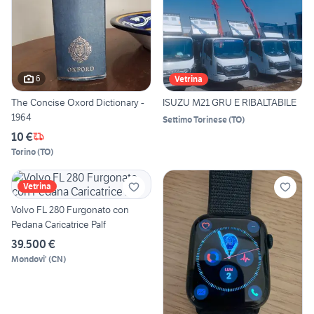
6
Vetrina
The Concise Oxord Dictionary -
ISUZU M21 GRU E RIBALTABILE
1964
Settimo Torinese
(
TO
)
10 €
Torino
(
TO
)
Vetrina
Volvo FL 280 Furgonato con
Pedana Caricatrice Palf
39.500 €
Mondovi'
(
CN
)