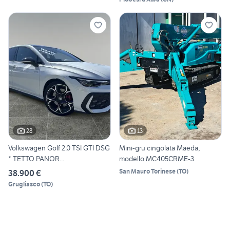
28
13
Volkswagen Golf 2.0 TSI GTI DSG
Mini-gru cingolata Maeda,
* TETTO PANOR...
modello MC405CRME-3
San Mauro Torinese
(
TO
)
38.900 €
Grugliasco
(
TO
)