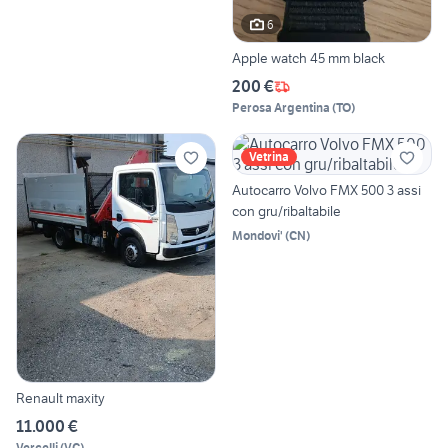
6
Apple watch 45 mm black
200 €
Perosa Argentina
(
TO
)
Vetrina
Autocarro Volvo FMX 500 3 assi
con gru/ribaltabile
Mondovi'
(
CN
)
Renault maxity
11.000 €
Vercelli
(
VC
)