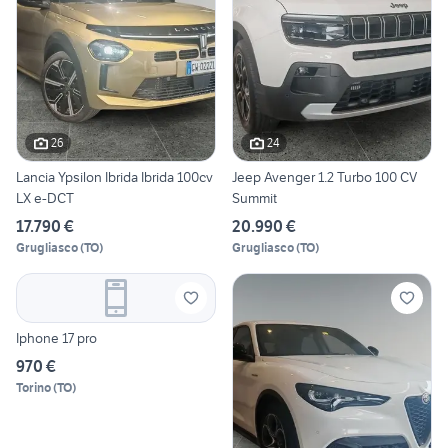
26
24
Lancia Ypsilon Ibrida Ibrida 100cv
Jeep Avenger 1.2 Turbo 100 CV
LX e-DCT
Summit
17.790 €
20.990 €
Grugliasco
(
TO
)
Grugliasco
(
TO
)
Iphone 17 pro
970 €
Torino
(
TO
)