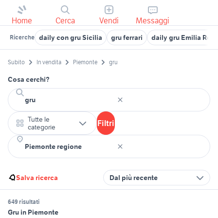
Home
Cerca
Vendi
Messaggi
daily con gru Sicilia
gru ferrari
daily gru Emilia Ro
Ricerche
Subito
In vendita
Piemonte
gru
Cosa cerchi?
Tutte le
Filtri
categorie
Salva ricerca
Dal più recente
649 risultati
Gru in Piemonte