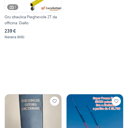
7
Gru idraulica Pieghevole 2T da
officina. Giallo
239 €
Novara
(
NO
)