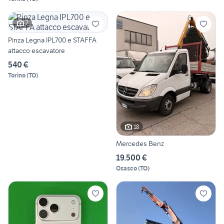
7
Pinza Legna IPL700 e STAFFA
attacco escavatore
540 €
Torino
(
TO
)
18
Mercedes Benz
19.500 €
Osasco
(
TO
)