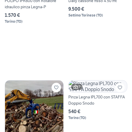
POLIPO IPR800 con Rotatore
Daily cassone fisso 4.50 mt
idraulico pinza Legna-P
9.500 €
1.570 €
Settimo Torinese
(
TO
)
Torino
(
TO
)
7
Pinza Legna IPL700 con STAFFA
Doppio Snodo
540 €
Torino
(
TO
)