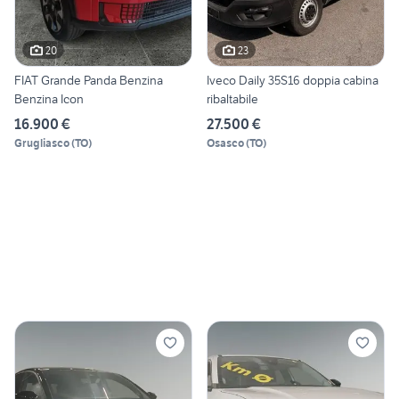
20
23
FIAT Grande Panda Benzina
Iveco Daily 35S16 doppia cabina
Benzina Icon
ribaltabile
16.900 €
27.500 €
Grugliasco
(
TO
)
Osasco
(
TO
)