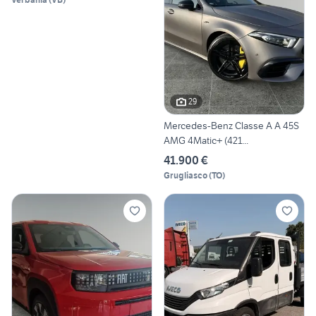
29
Mercedes-Benz Classe A A 45S
AMG 4Matic+ (421...
41.900 €
Grugliasco
(
TO
)