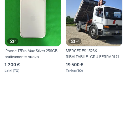
6
28
iPhone 17Pro Max Silver 256GB
MERCEDES 1523K
praticamente nuovo
RIBALTABILE+GRU FERRARI 710
A1
1.200 €
19.500 €
Leini
(
TO
)
Torino
(
TO
)