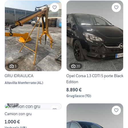
3
20
GRU IDRAULICA
Opel Corsa 1.3 CDTI 5 porte Black
Edition
Altavilla Monferrato
(
AL
)
8.890 €
Grugliasco
(
TO
)
6
Camion con gru
1.000 €
Verbania
(
VB
)