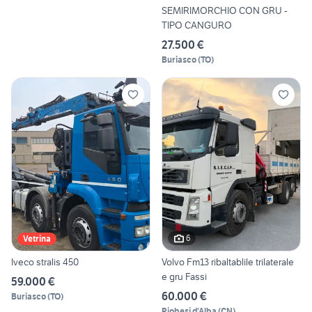
SEMIRIMORCHIO CON GRU -
TIPO CANGURO
27.500 €
Buriasco
(
TO
)
6
Vetrina
Iveco stralis 450
Volvo Fm13 ribaltablile trilaterale
e gru Fassi
59.000 €
60.000 €
Buriasco
(
TO
)
Piobesi d'Alba
(
CN
)