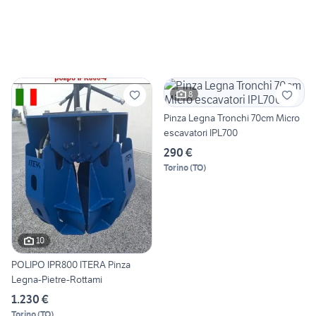
8
Pinza Legna Tronchi 70cm Micro
escavatori IPL700
290 €
Torino
(
TO
)
10
POLIPO IPR800 ITERA Pinza
Legna-Pietre-Rottami
1.230 €
Torino
(
TO
)