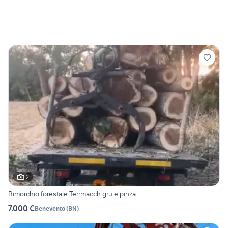
2
Rimorchio forestale Terrmacch gru e pinza
7.000 €
Benevento
(
BN
)