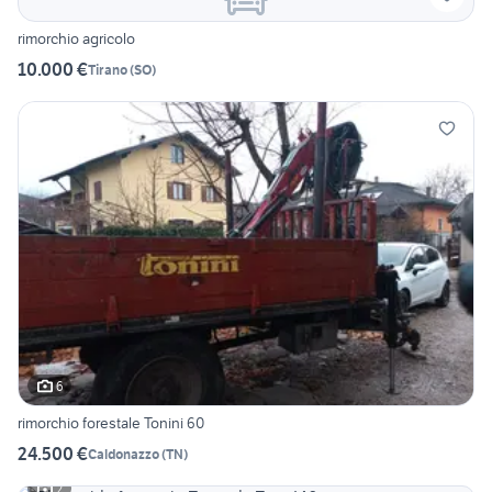
rimorchio agricolo
10.000 €
Tirano
(
SO
)
6
rimorchio forestale Tonini 60
24.500 €
Caldonazzo
(
TN
)
2