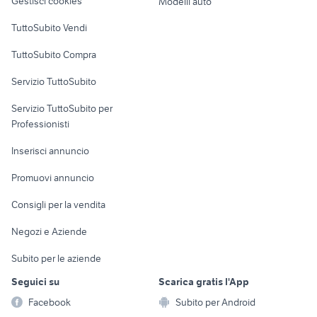
Gestisci cookies
Modelli auto
Case vacanza
TuttoSubito Vendi
Uffici e Locali
TuttoSubito Compra
commerciali
Servizio TuttoSubito
elettronica
per la casa e la
sports e hobby
Servizio TuttoSubito per
persona
Informatica
Animali
Professionisti
Arredamento e
Console e
Accessori per
Casalinghi
Inserisci annuncio
Videogiochi
animali
Elettrodomestici
Promuovi annuncio
Audio/Video
Musica e Film
Giardino e Fai da te
Consigli per la vendita
Fotografia
Libri e Riviste
Abbigliamento e
Negozi e Aziende
Telefonia
Strumenti Musicali
Accessori
Subito per le aziende
Sports
Tutto per i bambini
Seguici su
Scarica gratis l'App
Biciclette
Facebook
Subito per Android