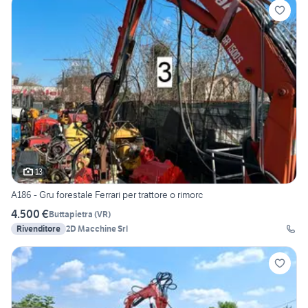
13
A186 - Gru forestale Ferrari per trattore o rimorc
4.500 €
Buttapietra
(
VR
)
Rivenditore
2D Macchine Srl