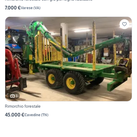
7.000 €
Varese
(
VA
)
3
Rimorchio forestale
45.000 €
Cavedine
(
TN
)