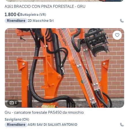
A161 BRACCIO CON PINZA FORESTALE - GRU
1.800 €
Buttapietra
(
VR
)
Rivenditore
2D Macchine Srl
4
Gru - caricatore forestale PAS450 da rimorchio
Savigliano
(
CN
)
Rivenditore
AGRI SAV DI SALVATI ANTONIO