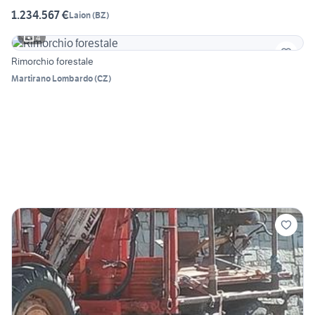
1.234.567 €
Laion
(
BZ
)
4
Rimorchio forestale
Martirano Lombardo
(
CZ
)