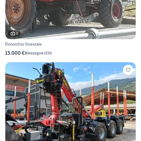
6
Rimorchio forestale
15.000 €
Blessagno
(
CO
)