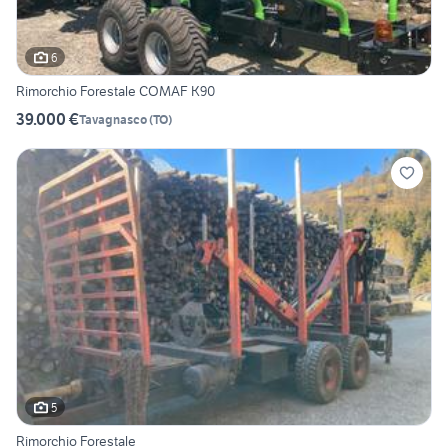
6
Rimorchio Forestale COMAF K90
39.000 €
Tavagnasco
(
TO
)
5
Rimorchio Forestale