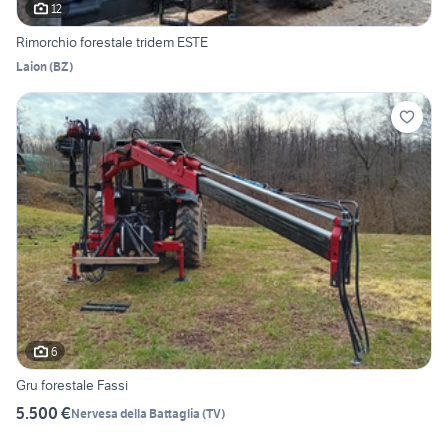
12
Rimorchio forestale tridem ESTE
Laion
(
BZ
)
6
Gru forestale Fassi
5.500 €
Nervesa della Battaglia
(
TV
)