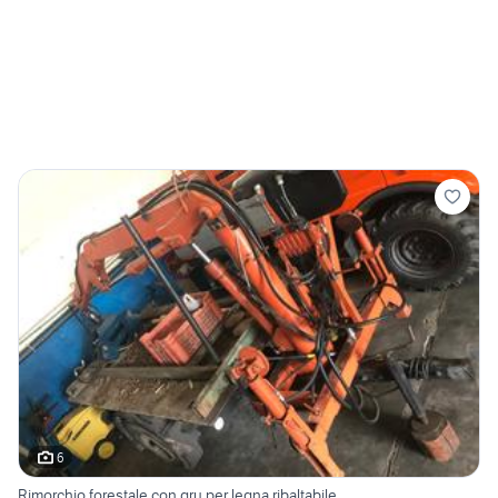
6
Rimorchio forestale con gru per legna ribaltabile