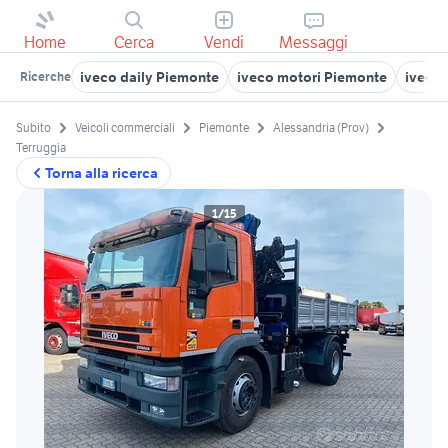
Home
Cerca
Vendi
Messaggi
iveco daily Piemonte
iveco motori Piemonte
iveco 
Ricerche
Subito
Veicoli commerciali
Piemonte
Alessandria (Prov)
Terruggia
Torna alla ricerca
1/15