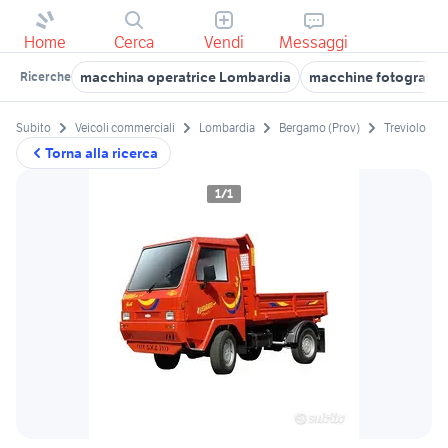
Home
Cerca
Vendi
Messaggi
macchina operatrice Lombardia
macchine fotografic
Ricerche
Subito
Veicoli commerciali
Lombardia
Bergamo (Prov)
Treviolo
Torna alla ricerca
1/1