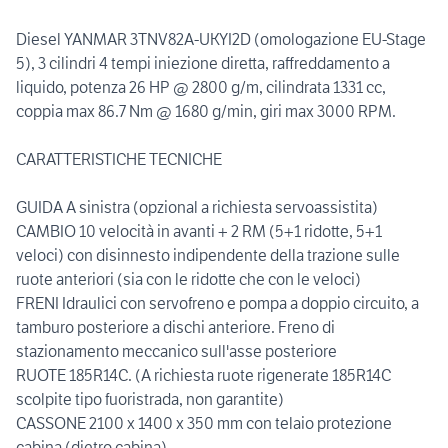
Diesel YANMAR 3TNV82A-UKYI2D (omologazione EU-Stage
5), 3 cilindri 4 tempi iniezione diretta, raffreddamento a
liquido, potenza 26 HP @ 2800 g/m, cilindrata 1331 cc,
coppia max 86.7 Nm @ 1680 g/min, giri max 3000 RPM.
CARATTERISTICHE TECNICHE
GUIDA A sinistra (opzional a richiesta servoassistita)
CAMBIO 10 velocità in avanti + 2 RM (5+1 ridotte, 5+1
veloci) con disinnesto indipendente della trazione sulle
ruote anteriori (sia con le ridotte che con le veloci)
FRENI Idraulici con servofreno e pompa a doppio circuito, a
tamburo posteriore a dischi anteriore. Freno di
stazionamento meccanico sull'asse posteriore
RUOTE 185R14C. (A richiesta ruote rigenerate 185R14C
scolpite tipo fuoristrada, non garantite)
CASSONE 2100 x 1400 x 350 mm con telaio protezione
cabina (dietro cabina)