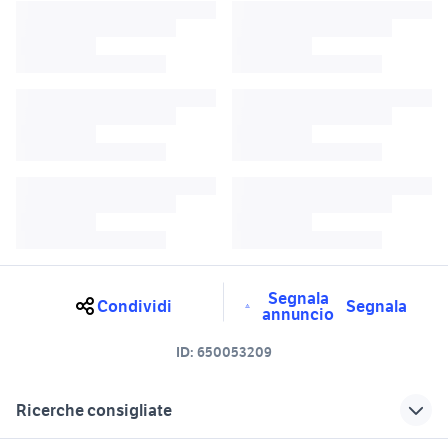
Segnala
Condividi
Segnala
annuncio
ID:
650053209
Ricerche consigliate
motori Cotronei
motori Vibo Valentia provincia