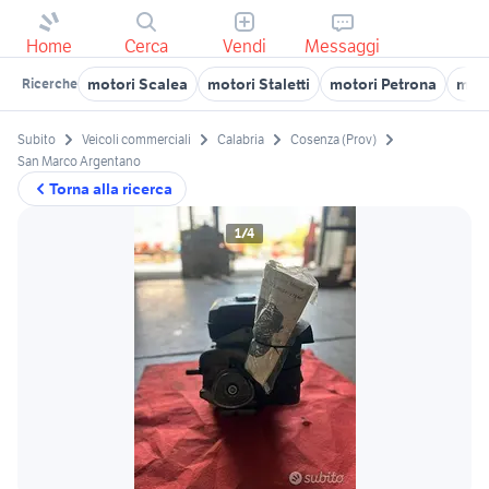
Home
Cerca
Vendi
Messaggi
motori Scalea
motori Staletti
motori Petrona
moto
Ricerche
Subito
Veicoli commerciali
Calabria
Cosenza (Prov)
San Marco Argentano
Torna alla ricerca
1/4