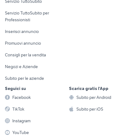
Servizio TuttoSubito
elettronica
per la casa e la
sports e hobby
Servizio TuttoSubito per
persona
Informatica
Animali
Professionisti
Arredamento e
Console e
Accessori per
Casalinghi
Inserisci annuncio
Videogiochi
animali
Elettrodomestici
Promuovi annuncio
Audio/Video
Musica e Film
Giardino e Fai da te
Consigli per la vendita
Fotografia
Libri e Riviste
Abbigliamento e
Negozi e Aziende
Telefonia
Strumenti Musicali
Accessori
Subito per le aziende
Sports
Tutto per i bambini
Seguici su
Scarica gratis l'App
Biciclette
Facebook
Subito per Android
Collezionismo
TikTok
Subito per iOS
Instagram
YouTube