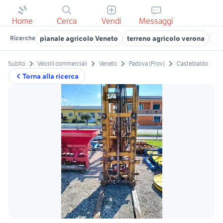
Home
Cerca
Vendi
Messaggi
pianale agricolo Veneto
terreno agricolo verona
mu
Ricerche
Subito
Veicoli commerciali
Veneto
Padova (Prov)
Castelbaldo
Torna alla ricerca
1/4