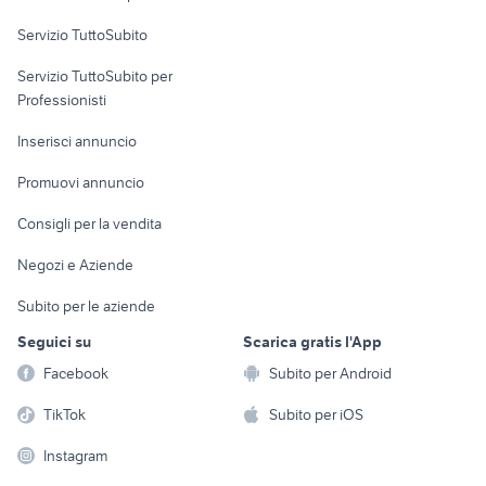
commerciali
autonegozio usato patente b
miniescavatore 18 quintali
Servizio TuttoSubito
iveco daily usato ribaltabile
elettronica
per la casa e la
sports e hobby
piantapatate
privato
Servizio TuttoSubito per
persona
Informatica
Animali
Professionisti
Arredamento e
Console e
Accessori per
Casalinghi
Inserisci annuncio
Videogiochi
animali
Elettrodomestici
Promuovi annuncio
Audio/Video
Musica e Film
Giardino e Fai da te
Consigli per la vendita
Fotografia
Libri e Riviste
Abbigliamento e
Negozi e Aziende
Telefonia
Strumenti Musicali
Accessori
Subito per le aziende
Sports
Tutto per i bambini
Seguici su
Scarica gratis l'App
Biciclette
Facebook
Subito per Android
Collezionismo
TikTok
Subito per iOS
Instagram