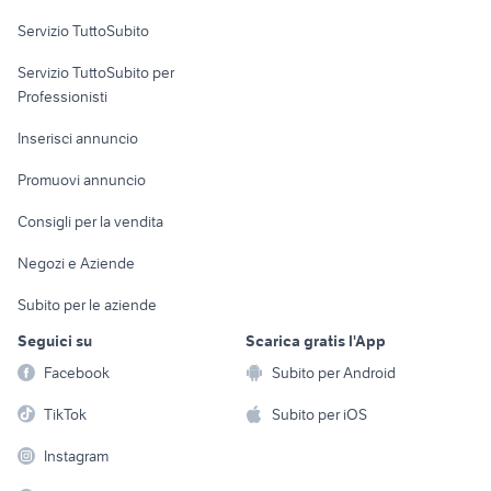
privato
Servizio TuttoSubito
veicoli commerciali usati lazio
miniescavatore 18 quintali
elettronica
per la casa e la
sports e hobby
ribaltabili usati lombardia
Servizio TuttoSubito per
persona
carraro tigre
Informatica
Animali
Professionisti
Arredamento e
Console e
Accessori per
Casalinghi
Inserisci annuncio
Videogiochi
animali
Elettrodomestici
Promuovi annuncio
Audio/Video
Musica e Film
Giardino e Fai da te
Consigli per la vendita
Fotografia
Libri e Riviste
Abbigliamento e
Negozi e Aziende
Telefonia
Strumenti Musicali
Accessori
Subito per le aziende
Sports
Tutto per i bambini
Seguici su
Scarica gratis l'App
Biciclette
Facebook
Subito per Android
Collezionismo
TikTok
Subito per iOS
Instagram