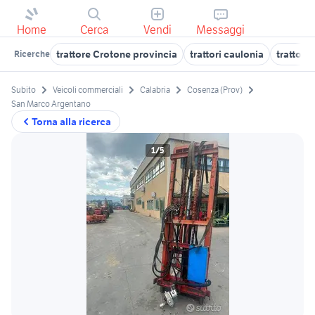
Home
Cerca
Vendi
Messaggi
trattore Crotone provincia
trattori caulonia
trattori
Ricerche
Subito
Veicoli commerciali
Calabria
Cosenza (Prov)
San Marco Argentano
Torna alla ricerca
1/5