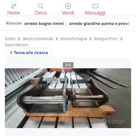
Home
Cerca
Vendi
Messaggi
arredo bagno rimini
arredo giardino parma e provinci
Ricerche
Subito
Veicoli commerciali
Emilia-Romagna
Bologna (Prov)
Sasso Marconi
Torna alla ricerca
1/3