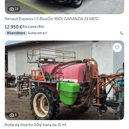
24
Renault Express 1.5 BlueDci 95CV GARANZIA 24 MESI
12.950 €
Riccione
(
RN
)
Rivenditore
Autocom srl
4
Botte da diserbo 20ql barra da 15 mt