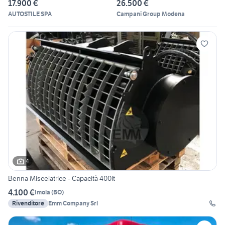
17.900 €
26.500 €
AUTOSTILE SPA
Campani Group Modena
4
Benna Miscelatrice - Capacità 400lt
4.100 €
Imola
(
BO
)
Rivenditore
Emm Company Srl