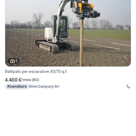
5
Battipalo per escavatore 40/70 q.li
4.400 €
Imola
(
BO
)
Rivenditore
Emm Company Srl