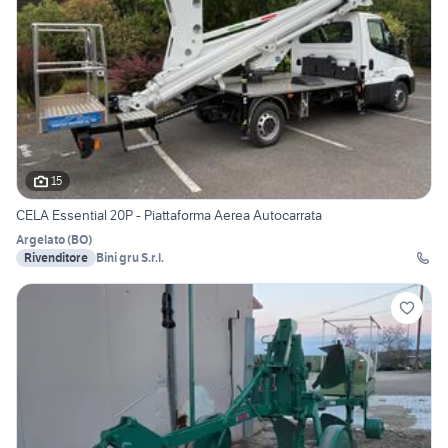
15
CELA Essential 20P - Piattaforma Aerea Autocarrata
Argelato
(
BO
)
Rivenditore
Bini gru S.r.l.