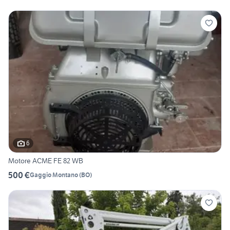
6
Motore ACME FE 82 WB
500 €
Gaggio Montano
(
BO
)