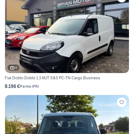
6
Fiat Doblo Doblò 1.3 MJT S&S PC-TN Cargo Business
8.196 €
Parma
(
PR
)