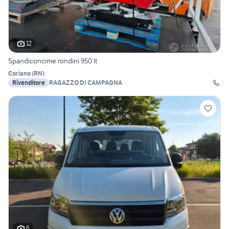
12
Spandiconcime rondini 950 lt
Coriano
(
RN
)
Rivenditore
RAGAZZO DI CAMPAGNA
6