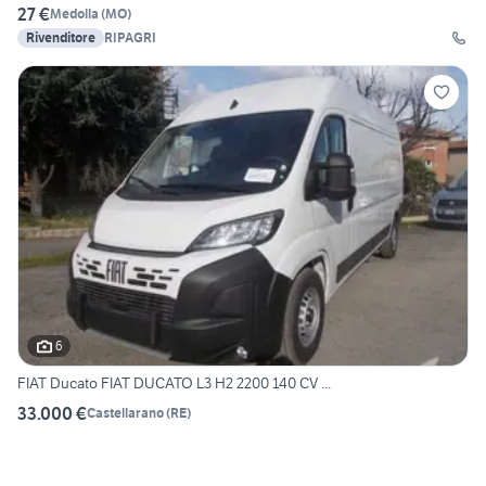
27 €
Medolla
(
MO
)
Rivenditore
RIPAGRI
6
FIAT Ducato FIAT DUCATO L3 H2 2200 140 CV ...
33.000 €
Castellarano
(
RE
)