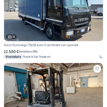
16
Iveco Eurocargo 75e18 euro 5 centinato con sponda
12.500 €
Novellara
(
RE
)
Rivenditore
Truck & Car Trade srl