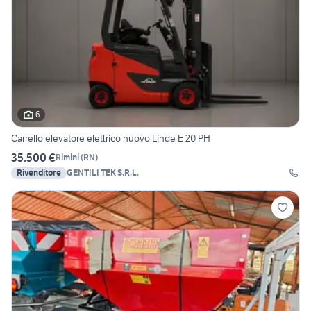
6
Carrello elevatore elettrico nuovo Linde E 20 PH
35.500 €
Rimini
(
RN
)
Rivenditore
GENTILI TEK S.R.L.