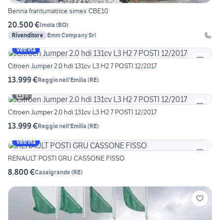
Benna frantumatrice simex CBE10
20.500 €
Imola
(
BO
)
Rivenditore
Emm Company Srl
Vetrina
Citroen Jumper 2.0 hdi 131cv L3 H2 7 POSTI 12/2017
13.999 €
Reggio nell'Emilia
(
RE
)
6
Citroen Jumper 2.0 hdi 131cv L3 H2 7 POSTI 12/2017
13.999 €
Reggio nell'Emilia
(
RE
)
Vetrina
RENAULT POSTI GRU CASSONE FISSO
8.800 €
Casalgrande
(
RE
)