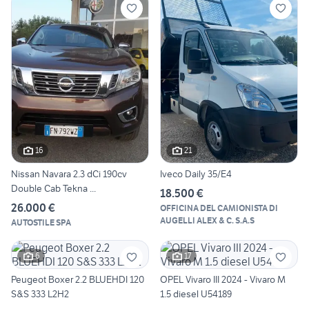
16
21
Nissan Navara 2.3 dCi 190cv
Iveco Daily 35/E4
Double Cab Tekna ...
18.500 €
26.000 €
OFFICINA DEL CAMIONISTA DI
AUGELLI ALEX & C. S.A.S
AUTOSTILE SPA
6
17
Peugeot Boxer 2.2 BLUEHDI 120
OPEL Vivaro III 2024 - Vivaro M
S&S 333 L2H2
1.5 diesel U54189