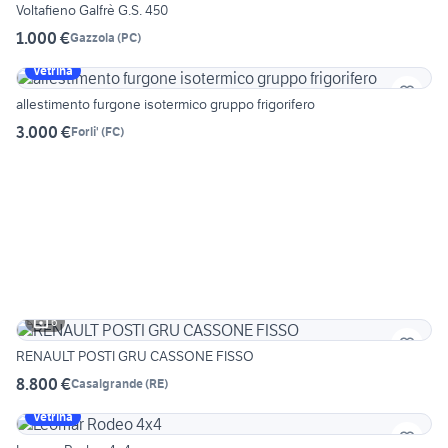
Voltafieno Galfrè G.S. 450
1.000 €
Gazzola
(
PC
)
Vetrina
allestimento furgone isotermico gruppo frigorifero
3.000 €
Forli'
(
FC
)
6
RENAULT POSTI GRU CASSONE FISSO
8.800 €
Casalgrande
(
RE
)
Vetrina