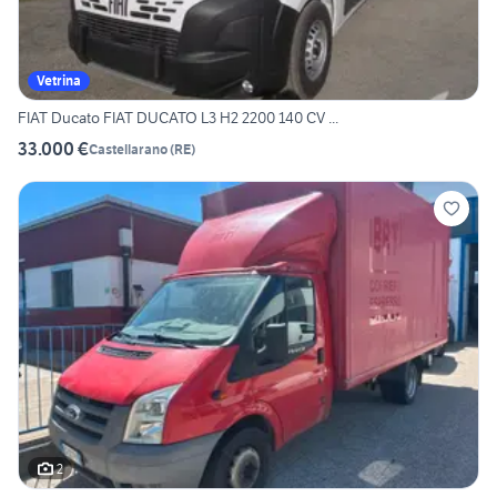
Vetrina
FIAT Ducato FIAT DUCATO L3 H2 2200 140 CV ...
33.000 €
Castellarano
(
RE
)
2