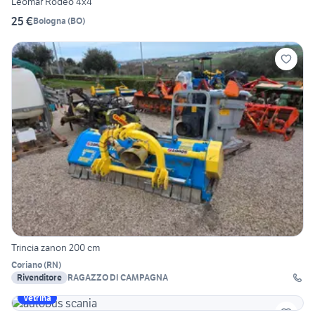
Leomar Rodeo 4x4
25 €
Bologna
(
BO
)
Trincia zanon 200 cm
Coriano
(
RN
)
Rivenditore
RAGAZZO DI CAMPAGNA
Vetrina