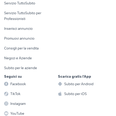
fiat 619 usato
toyota hilux ribaltabile
Servizio TuttoSubito
miniescavatore 18 quintali
elettronica
per la casa e la
furgone cassone fisso usato
sports e hobby
Servizio TuttoSubito per
persona
Informatica
Animali
Professionisti
Arredamento e
Console e
Accessori per
Casalinghi
Inserisci annuncio
Videogiochi
animali
Elettrodomestici
Promuovi annuncio
Audio/Video
Musica e Film
Giardino e Fai da te
Consigli per la vendita
Fotografia
Libri e Riviste
Abbigliamento e
Negozi e Aziende
Telefonia
Strumenti Musicali
Accessori
Subito per le aziende
Sports
Tutto per i bambini
Seguici su
Scarica gratis l'App
Biciclette
Facebook
Subito per Android
Collezionismo
TikTok
Subito per iOS
Instagram
YouTube