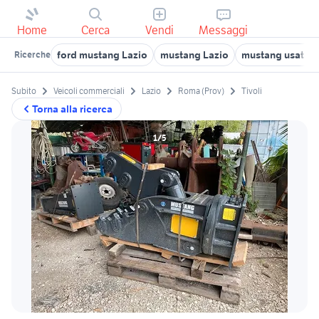
Home
Cerca
Vendi
Messaggi
ford mustang Lazio
mustang Lazio
mustang usata 
Ricerche
Subito
Veicoli commerciali
Lazio
Roma (Prov)
Tivoli
Torna alla ricerca
1/5