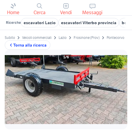
Home
Cerca
Vendi
Messaggi
escavatori Lazio
escavatori Viterbo provincia
bobca
Ricerche
Subito
Veicoli commerciali
Lazio
Frosinone (Prov)
Pontecorvo
Torna alla ricerca
1/6