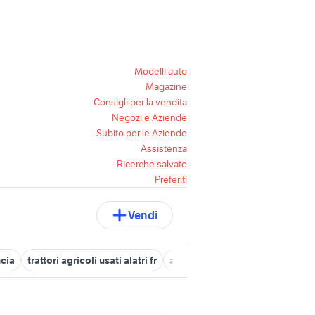
Modelli auto
Magazine
Consigli per la vendita
Negozi e Aziende
Subito per le Aziende
Assistenza
Ricerche salvate
Preferiti
Vendi
ncia
trattori agricoli usati alatri fr
attrezzatura agricola lazio
tr