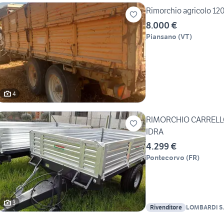
Rimorchio agricolo 120 
8.000 €
Piansano
(
VT
)
4
RIMORCHIO CARRELLO
IDRA
4.299 €
Pontecorvo
(
FR
)
3
Rivenditore
LOMBARDI S.