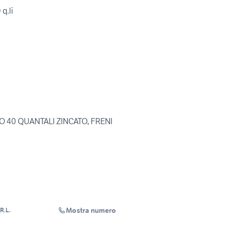
q.li
 40 QUANTALI ZINCATO, FRENI
Mostra numero
R.L.