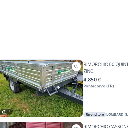
RIMORCHIO 50 QUINTA
ZINC
4.850 €
Pontecorvo
(
FR
)
13
Rivenditore
LOMBARDI S.
RIMORCHIO CASSONE P