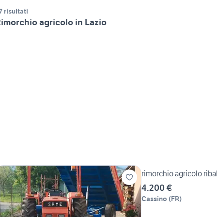
7 risultati
imorchio agricolo in Lazio
rimorchio agricolo ribal
4.200 €
Cassino
(
FR
)