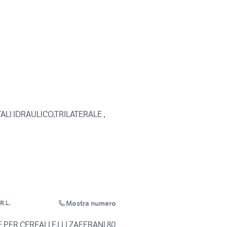
LI IDRAULICO,TRILATERALE ,
Mostra numero
R.L.
ER CEREALI F.LLI ZAFFRANI 80