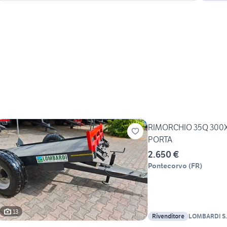
RIMORCHIO 35Q 300X
PORTA
2.650 €
Pontecorvo
(
FR
)
13
Rivenditore
LOMBARDI S.