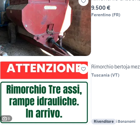
9.500 €
Ferentino
(
FR
)
Rimorchio bertoja mez
Tuscania
(
VT
)
9
Rivenditore
i Bonanomi