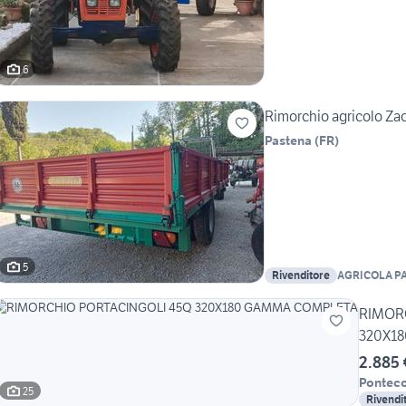
6
Rimorchio agricolo Zac
Pastena
(
FR
)
5
Rivenditore
AGRICOLA PA
SARRACINO A
RIMOR
320X1
2.885 
Pontec
25
Rivendi