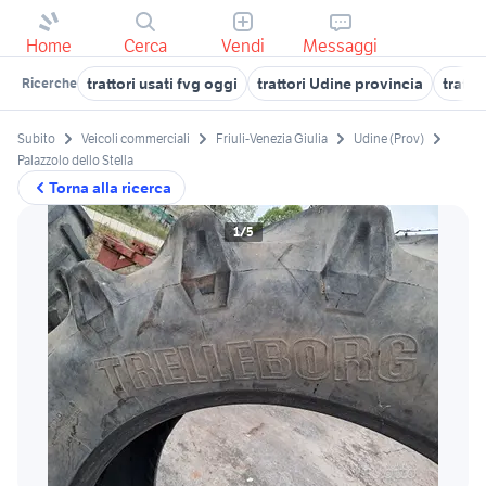
Home
Cerca
Vendi
Messaggi
trattori usati fvg oggi
trattori Udine provincia
tratto
Ricerche
Subito
Veicoli commerciali
Friuli-Venezia Giulia
Udine (Prov)
Palazzolo dello Stella
Torna alla ricerca
1/5