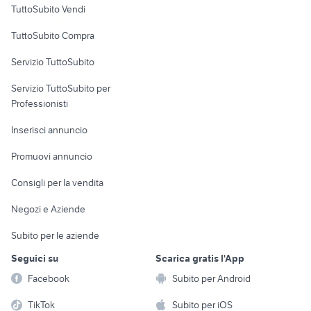
orologi anni 70
veicoli commerciali usati sicilia
TuttoSubito Vendi
iveco vm 90
semirimorchi usati vasche
Uffici e Locali
TuttoSubito Compra
commerciali
veicoli commerciali usati lazio
locali commerciali in affitto roma
Servizio TuttoSubito
elettronica
per la casa e la
sports e hobby
Servizio TuttoSubito per
persona
Informatica
Animali
Professionisti
Arredamento e
Console e
Accessori per
Casalinghi
Inserisci annuncio
Videogiochi
animali
Elettrodomestici
Promuovi annuncio
Audio/Video
Musica e Film
Giardino e Fai da te
Consigli per la vendita
Fotografia
Libri e Riviste
Abbigliamento e
Negozi e Aziende
Telefonia
Strumenti Musicali
Accessori
Subito per le aziende
Sports
Tutto per i bambini
Seguici su
Scarica gratis l'App
Biciclette
Facebook
Subito per Android
Collezionismo
TikTok
Subito per iOS