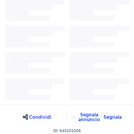
Segnala
Condividi
Segnala
annuncio
ID:
643151058