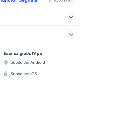
trattore bambini Friuli Venezia
Giulia
nezia
trattore agricolo Venezia
sports e hobby
provincia
a
Scarica gratis l'App
Animali
v
om carrelli
Subito per Android
ento e
om 50 audio video
Accessori per animali
hi
Subito per iOS
5
om 40 usato
Musica e Film
omestici
Libri e Riviste
e Fai da te
vasche
veicoli commerciali usati lazio
Strumenti Musicali
amento e
ri
Sports
 i bambini
Biciclette