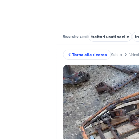
trattori usati sacile
tr
Ricerche
simili
Torna alla ricerca
Subito
Veico