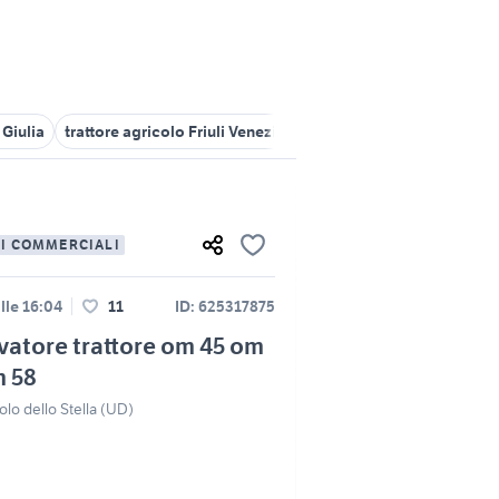
 Giulia
trattore agricolo Friuli Venezia Giulia
trattori pordenone
LI COMMERCIALI
lle 16:04
11
ID: 625317875
vatore trattore om 45 om
m 58
olo dello Stella (UD)