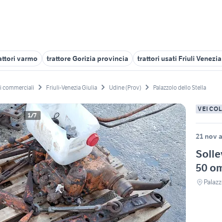
attori varmo
trattore Gorizia provincia
trattori usati Friuli Venezia
li commerciali
Friuli-Venezia Giulia
Udine (Prov)
Palazzolo dello Stella
VEICO
1/7
21 nov a
Solle
50 o
Palazz