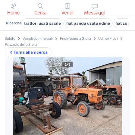
Home
Cerca
Vendi
Messaggi
trattori usati sacile
fiat panda usata udine
fiat zopp
Ricerche
Subito
Veicoli commerciali
Friuli-Venezia Giulia
Udine (Prov)
Palazzolo dello Stella
Torna alla ricerca
1/8