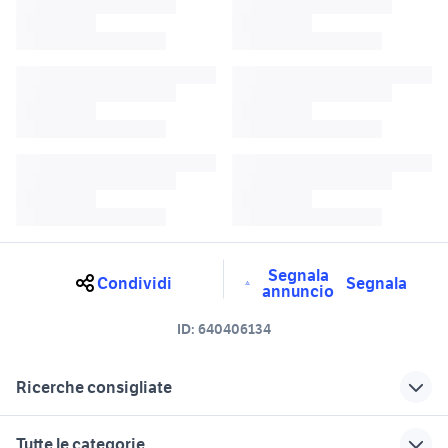
Segnala
Condividi
Segnala
annuncio
ID:
640406134
Ricerche consigliate
trattori fossalta di portogruaro
fiat tipo Friuli Venezia Giulia
Tutte le categorie