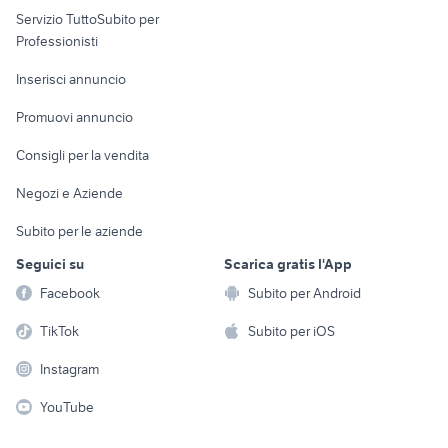
locali commerciali in affitto roma
Servizio TuttoSubito per
persona
veicoli commerciali usati lazio
Informatica
Animali
Professionisti
Arredamento e
Console e
Accessori per
Casalinghi
Inserisci annuncio
Videogiochi
animali
Elettrodomestici
Promuovi annuncio
Audio/Video
Musica e Film
Giardino e Fai da te
Consigli per la vendita
Fotografia
Libri e Riviste
Abbigliamento e
Negozi e Aziende
Telefonia
Strumenti Musicali
Accessori
Subito per le aziende
Sports
Tutto per i bambini
Seguici su
Scarica gratis l'App
Biciclette
Facebook
Subito per Android
Collezionismo
TikTok
Subito per iOS
Instagram
YouTube