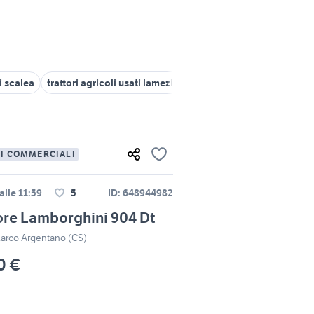
ri scalea
trattori agricoli usati lamezia terme
trattori veicoli com
LI COMMERCIALI
alle 11:59
5
ID: 648944982
ore Lamborghini 904 Dt
arco Argentano (CS)
0 €