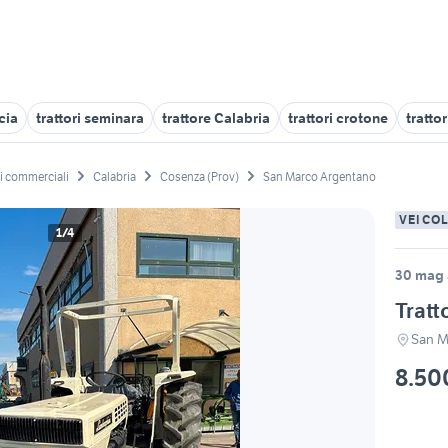
cia
trattori seminara
trattore Calabria
trattori crotone
tratto
li commerciali
Calabria
Cosenza (Prov)
San Marco Argentano
VEICO
1/4
30 mag 
Tratt
San M
8.50