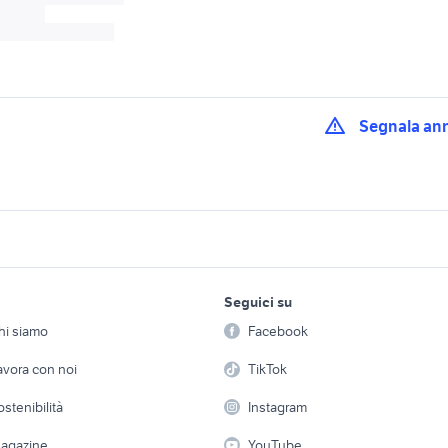
Segnala an
siniscalchi trattori usati
trattore motori Crot
aulonia
crotone
provincia
eggio Calabria
trattori agricoli Reggio
trattori usati vibo va
lavoro e servizi
elettronica
per la casa e la
Calabria provincia
Seguici su
person
Offerte di lavoro
Informatica
sati siena
trattori usati modena
fresa trattore lambo
hi siamo
Facebook
Arredam
trattore fiat 850 dt veicoli
etto
Servizi
Console e Videogiochi
rutteto usati veneto
lamborghini 235 dt
Casaling
avora con noi
TikTok
commerciali
 a schiera
Candidati in cerca di
Audio/Video
Elettrod
ostenibilità
Instagram
ni Torino
miura lamborghini
lamborghini 654
lavoro
i
Fotografia
Giardino 
agazine
YouTube