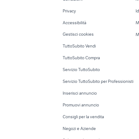
autonegozio usato patente b
furgoni u
Nautica
Garage e box
Privacy
I
Caravan e Camper
Loft, mansarde 
Accessibilità
M
Veicoli commerciali
Case vacanza
Gestisci cookies
M
Uffici e Locali
TuttoSubito Vendi
commerciali
TuttoSubito Compra
Servizio TuttoSubito
Servizio TuttoSubito per Professionisti
Inserisci annuncio
Promuovi annuncio
Consigli per la vendita
Negozi e Aziende