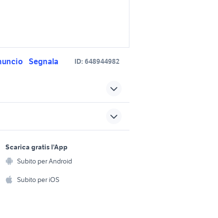
nuncio
Segnala
ID:
648944982
one
trattori san marco argentano
lentia
trattori siderno
sports e hobby
a
Scarica gratis l'App
Animali
rghini
100 dt
Subito per Android
ento e
trattori lamborghini usati
Accessori per animali
hi
Subito per iOS
veneto
Musica e Film
omestici
lamborghini veicoli
commerciali Campania
Libri e Riviste
e Fai da te