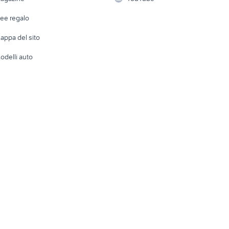
veicoli commerciali usati
locali commerciali in 
Attrezzature di lavoro
sati genova
Telefonia
sicilia
roma
Abbigli
dee regalo
Accesso
e altro
appa del sito
Tutto per
odelli auto