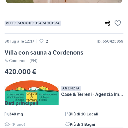
VILLE SINGOLE E A SCHIERA
30 lug alle 12:17
2
ID: 650425859
Villa con sauna a Cordenons
Cordenons (PN)
420.000 €
AGENZIA
Case & Terreni - Agenzia Immobiliare s.a.s.
Dati principali
340 mq
Più di 10 Locali
- (Piano)
Più di 3 Bagni