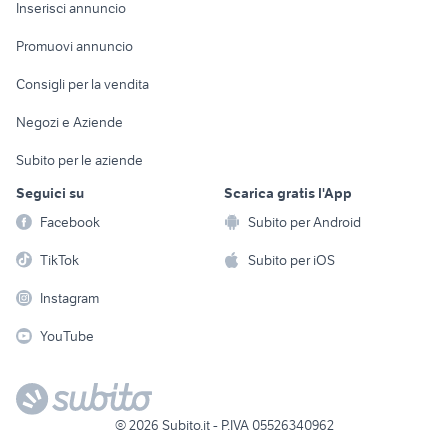
Console e
Accessori per
Casalinghi
Inserisci annuncio
Videogiochi
animali
Elettrodomestici
Promuovi annuncio
Audio/Video
Musica e Film
Giardino e Fai da te
Consigli per la vendita
Fotografia
Libri e Riviste
Abbigliamento e
Negozi e Aziende
Telefonia
Strumenti Musicali
Accessori
Subito per le aziende
Sports
Tutto per i bambini
Seguici su
Scarica gratis l'App
Biciclette
Facebook
Subito per Android
Collezionismo
TikTok
Subito per iOS
Instagram
YouTube
©
2026
Subito.it - P.IVA 05526340962