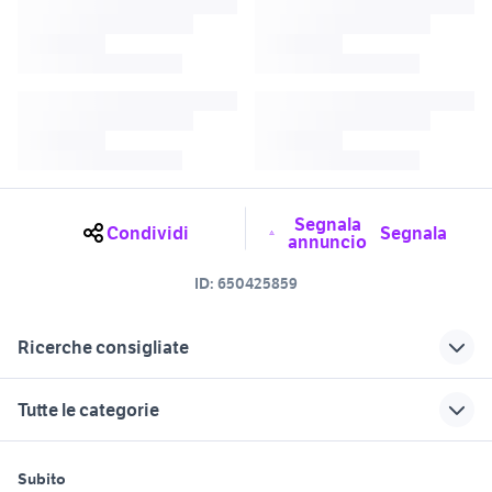
Segnala
Condividi
Segnala
annuncio
ID:
650425859
Ricerche consigliate
moto usate villa santina
biciclette Cordenons
Tutte le categorie
barche usate cordenons
villa al mare jesolo
appartamenti in vendita villa
motori
immobili
lavoro e servizi
camerette cordenons
santina
Subito