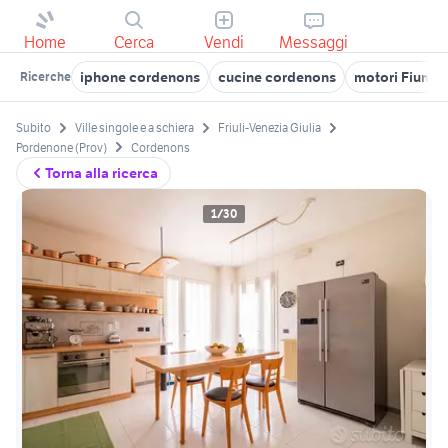
Home
Cerca
Vendi
Messaggi
iphone cordenons
cucine cordenons
motori Fiumice
Ricerche
Subito
Ville singole e a schiera
Friuli-Venezia Giulia
Pordenone (Prov)
Cordenons
Torna alla ricerca
1/30