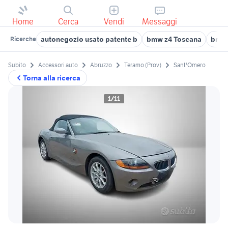
Home
Cerca
Vendi
Messaggi
autonegozio usato patente b
bmw z4 Toscana
bmw 
Ricerche
Subito
Accessori auto
Abruzzo
Teramo (Prov)
Sant'Omero
Torna alla ricerca
1/11