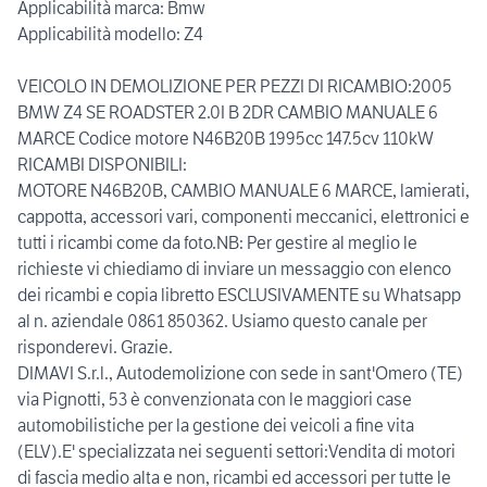
Applicabilità marca: Bmw
Applicabilità modello: Z4
VEICOLO IN DEMOLIZIONE PER PEZZI DI RICAMBIO:2005
BMW Z4 SE ROADSTER 2.0I B 2DR CAMBIO MANUALE 6
MARCE Codice motore N46B20B 1995cc 147.5cv 110kW
RICAMBI DISPONIBILI:
MOTORE N46B20B, CAMBIO MANUALE 6 MARCE, lamierati,
cappotta, accessori vari, componenti meccanici, elettronici e
tutti i ricambi come da foto.NB: Per gestire al meglio le
richieste vi chiediamo di inviare un messaggio con elenco
dei ricambi e copia libretto ESCLUSIVAMENTE su Whatsapp
al n. aziendale 0861 850362. Usiamo questo canale per
risponderevi. Grazie.
DIMAVI S.r.l., Autodemolizione con sede in sant'Omero (TE)
via Pignotti, 53 è convenzionata con le maggiori case
automobilistiche per la gestione dei veicoli a fine vita
(ELV).E' specializzata nei seguenti settori:Vendita di motori
di fascia medio alta e non, ricambi ed accessori per tutte le