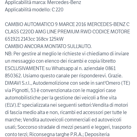
Applicabilità marca: Mercedes-Benz
Applicabilità modello: C 220
CAMBIO AUTOMATICO 9 MARCE 2016 MERCEDES-BENZ C
CLASS C220D AMG LINE PREMIUM RWD CODICE MOTORE
651921 2143cc 168cv 125kW
CAMBIO ANCORA MONTATO SULL'AUTO.
NB: Per gestire al meglio le richieste vi chiediamo di inviare
un messaggio con elenco dei ricambi e copia libretto
ESCLUSIVAMENTE su Whatsapp al n. aziendale 0861
850362. Usiamo questo canale per risponderevi. Grazie.
DIMAVI S.r.l., Autodemolizione con sede in sant'Omero (TE)
via Pignotti, 53 è convenzionata con le maggiori case
automobilistiche per la gestione dei veicoli a fine vita
(ELV).E' specializzata nei seguenti settori:Vendita di motori
di fascia medio alta e non, ricambi ed accessori per tutte le
marche; Vendita autoveicoli commerciali ed autoveicoli
usati; Soccorso stradale di mezzi pesanti e leggeri, trasporto
conto terzi; Riconsegna targhe P.R.A.; Depositeria