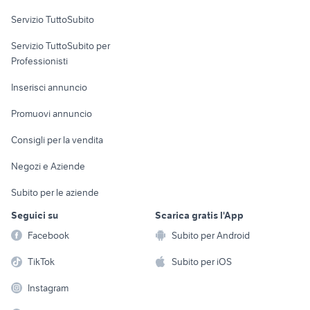
toyota corolla
alfa romeo tonale
Servizio TuttoSubito
auto usate lecco
auto usate imola
elettronica
per la casa e la
sports e hobby
peugeot 205
Servizio TuttoSubito per
persona
toyota aygo usata roma
Informatica
Animali
Professionisti
Arredamento e
Console e
Accessori per
Casalinghi
Inserisci annuncio
Videogiochi
animali
Elettrodomestici
Promuovi annuncio
Audio/Video
Musica e Film
Giardino e Fai da te
Consigli per la vendita
Fotografia
Libri e Riviste
Abbigliamento e
Negozi e Aziende
Telefonia
Strumenti Musicali
Accessori
Subito per le aziende
Sports
Tutto per i bambini
Seguici su
Scarica gratis l'App
Biciclette
Facebook
Subito per Android
Collezionismo
TikTok
Subito per iOS
Instagram