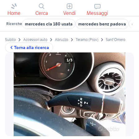
Home
Cerca
Vendi
Messaggi
mercedes cla 180 usata
mercedes benz padova
cam
Ricerche
Subito
Accessori auto
Abruzzo
Teramo (Prov)
Sant'Omero
Torna alla ricerca
1/3