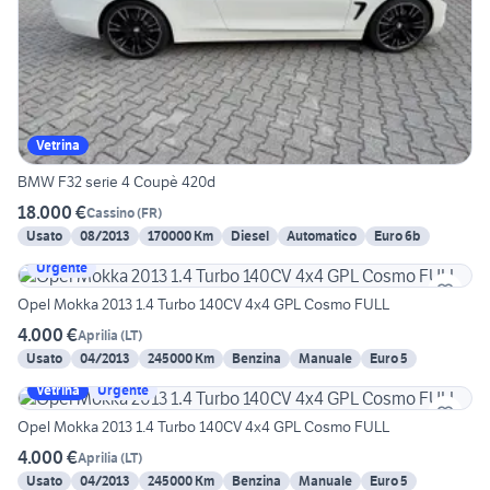
Vetrina
BMW F32 serie 4 Coupè 420d
18.000 €
Cassino
(
FR
)
Usato
08/2013
170000 Km
Diesel
Automatico
Euro 6b
Urgente
Opel Mokka 2013 1.4 Turbo 140CV 4x4 GPL Cosmo FULL
4.000 €
Aprilia
(
LT
)
Usato
04/2013
245000 Km
Benzina
Manuale
Euro 5
Vetrina
Urgente
Opel Mokka 2013 1.4 Turbo 140CV 4x4 GPL Cosmo FULL
4.000 €
Aprilia
(
LT
)
Usato
04/2013
245000 Km
Benzina
Manuale
Euro 5