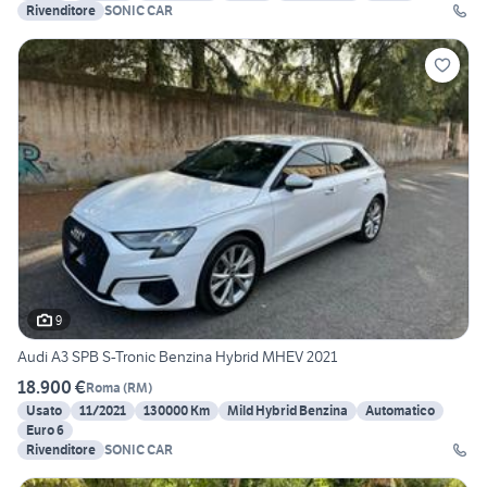
Rivenditore
SONIC CAR
9
Audi A3 SPB S-Tronic Benzina Hybrid MHEV 2021
18.900 €
Roma
(
RM
)
Usato
11/2021
130000 Km
Mild Hybrid Benzina
Automatico
Euro 6
Rivenditore
SONIC CAR