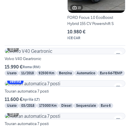
19
FORD Focus 1.0 EcoBoost
Hybrid 155 CV Powershift S
10.980 €
ICE CAR
6
Volvo V40 Geartronic
15.990 €
Roma
(
RM
)
Usato
11/2018
92500 Km
Benzina
Automatico
Euro 6d-TEMP
Vetrina
Touran automatica 7 posti
11.600 €
Aprilia
(
LT
)
Usato
03/2018
173000 Km
Diesel
Sequenziale
Euro 6
6
Touran automatica 7 posti