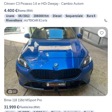
Citroen C3 Picasso 1.6 e-HDi Deejay - Cambio Autom
4.400 €
Roma
(
RM
)
Usato
05/2012
206000 Km
Diesel
Sequenziale
Euro 5
Rivenditore
AUTOCAR 52 srls
30
Bmw 118 118d MSport Pro
31.999 €
Fiumicino
(
RM
)