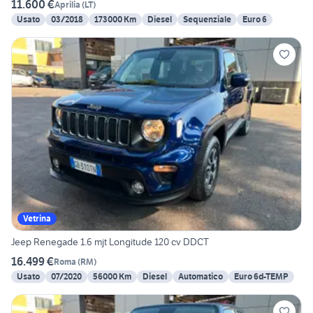
11.600 €
Aprilia
(
LT
)
Usato
03/2018
173000 Km
Diesel
Sequenziale
Euro 6
Vetrina
Jeep Renegade 1.6 mjt Longitude 120 cv DDCT
16.499 €
Roma
(
RM
)
Usato
07/2020
56000 Km
Diesel
Automatico
Euro 6d-TEMP