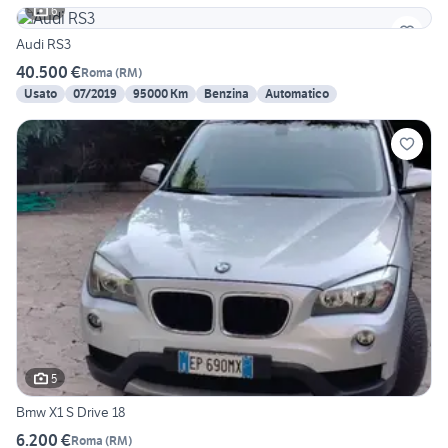
6
Audi RS3
40.500 €
Roma
(
RM
)
Usato
07/2019
95000 Km
Benzina
Automatico
5
Bmw X1 S Drive 18
6.200 €
Roma
(
RM
)