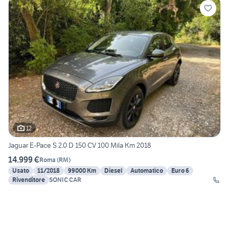
12
Jaguar E-Pace S 2.0 D 150 CV 100 Mila Km 2018
14.999 €
Roma
(
RM
)
Usato
11/2018
99000 Km
Diesel
Automatico
Euro 6
Rivenditore
SONIC CAR