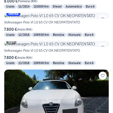
8.000 €
Pomezia
(
RM
)
Usato
11/2014
210000 Km
Diesel
Automatico
Euro 6
Vetrina
Volkswagen Polo VI 1.0 65 CV OK NEOPATENTATO
7.800 €
Anzio
(
RM
)
Usato
12/2018
109500 Km
Benzina
Manuale
Euro 6
6
Volkswagen Polo VI 1.0 65 CV OK NEOPATENTATO
7.800 €
Anzio
(
RM
)
Usato
12/2018
109500 Km
Benzina
Manuale
Euro 6