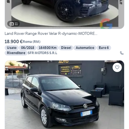
11
Land Rover Range Rover Velar R-dynamic-MOTORE...
18.900 €
Roma
(
RM
)
Usato
06/2018
164500 Km
Diesel
Automatico
Euro 6
Rivenditore
SFR MOTORS S.R.L