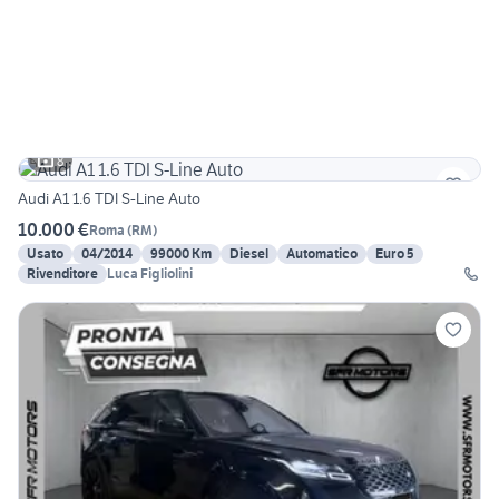
8
Audi A1 1.6 TDI S-Line Auto
10.000 €
Roma
(
RM
)
Usato
04/2014
99000 Km
Diesel
Automatico
Euro 5
Rivenditore
Luca Figliolini