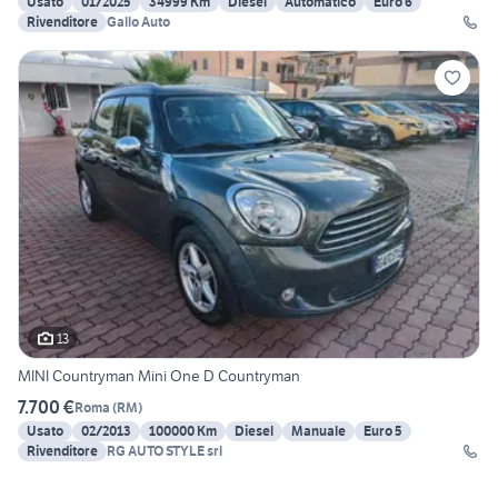
Usato
01/2025
34999 Km
Diesel
Automatico
Euro 6
Rivenditore
Gallo Auto
13
MINI Countryman Mini One D Countryman
7.700 €
Roma
(
RM
)
Usato
02/2013
100000 Km
Diesel
Manuale
Euro 5
Rivenditore
RG AUTO STYLE srl