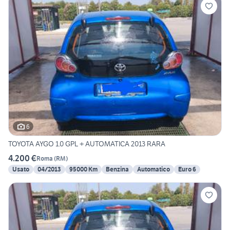
6
TOYOTA AYGO 1.0 GPL + AUTOMATICA 2013 RARA
4.200 €
Roma
(
RM
)
Usato
04/2013
95000 Km
Benzina
Automatico
Euro 6