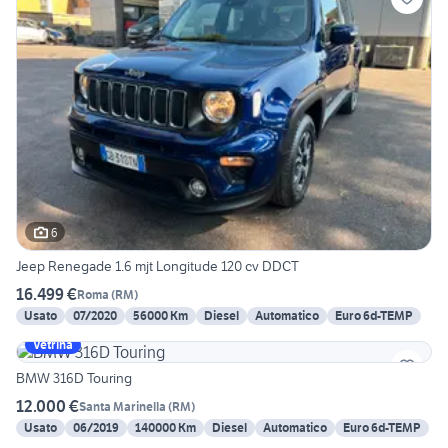
6
Jeep Renegade 1.6 mjt Longitude 120 cv DDCT
16.499 €
Roma
(
RM
)
Usato
07/2020
56000 Km
Diesel
Automatico
Euro 6d-TEMP
Vetrina
BMW 316D Touring
12.000 €
Santa Marinella
(
RM
)
Usato
06/2019
140000 Km
Diesel
Automatico
Euro 6d-TEMP