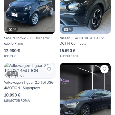
18
12
SMART fortwo 70 1.0 twinamic
Nissan Juke 1.0 DIG-T 114 CV
cabrio Prime
DCT N-Connecta
12.980 €
16.690 €
ICE CAR
AUTO 3.0 srls
14
Volkswagen Tiguan 2.0 TDI DSG
4MOTION - Superprezz
10.990 €
MS MOTOR ROMA