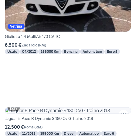
Vetrina
Giulietta 1.4 MultiAir 170 CV TCT
6.500 €
Zagarolo
(
RM
)
Usato
04/2012
166000 Km
Benzina
Automatico
Euro 5
9
Jaguar E-Pace R Dynamic S 180 Cv G Traino 2018
12.500 €
Roma
(
RM
)
Usato
11/2018
199000 Km
Diesel
Automatico
Euro 6