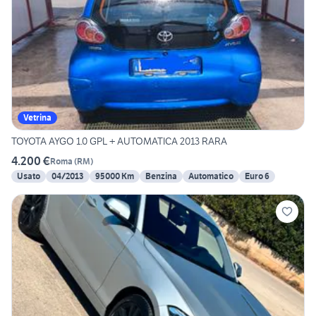
Vetrina
TOYOTA AYGO 1.0 GPL + AUTOMATICA 2013 RARA
4.200 €
Roma
(
RM
)
Usato
04/2013
95000 Km
Benzina
Automatico
Euro 6