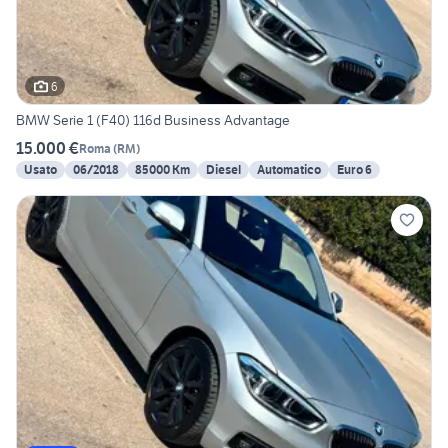
6
BMW Serie 1 (F40) 116d Business Advantage
15.000 €
Roma
(
RM
)
Usato
06/2018
85000 Km
Diesel
Automatico
Euro 6