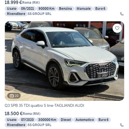
18.999 €
Roma
(
RM
)
Usato
09/2021
90000 Km
Benzina
Manuale
Euro 6
Rivenditore
SS GROUP SRL
20
Q3 SPB 35 TDI quattro S line-TAGLIANDI AUDI
18.500 €
Roma
(
RM
)
Usato
07/2020
300000 Km
Diesel
Automatico
Euro 6
Rivenditore
SS GROUP SRL