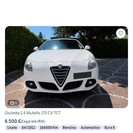
6
Giulietta 1.4 MultiAir 170 CV TCT
6.500 €
Zagarolo
(
RM
)
Usato
04/2012
166000 Km
Benzina
Automatico
Euro 5