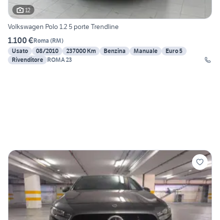
12
Volkswagen Polo 1.2 5 porte Trendline
1.100 €
Roma
(
RM
)
Usato
08/2010
237000 Km
Benzina
Manuale
Euro 5
Rivenditore
ROMA 23