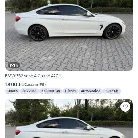
6
BMW F32 serie 4 Coupè 420d
18.000 €
Cassino
(
FR
)
Usato
08/2013
170000 Km
Diesel
Automatico
Euro 6b