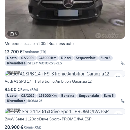
6
Mercedes classe a 200d Business auto
13.700 €
Frosinone
(
FR
)
Usato
02/2021
248000 Km
Diesel
Sequenziale
Euro 6
Rivenditore
STEFY MOTORS SRLS
12
Audi A1 SPB 1.4 TFSI S tronic Ambition Garanzia 12
9.500 €
Roma
(
RM
)
Usato
08/2012
196000 Km
Benzina
Sequenziale
Euro 5
Rivenditore
ROMA 23
12
BMW Serie 1 120d xDrive Sport - PROMO/IVA ESP
20.900 €
Roma
(
RM
)