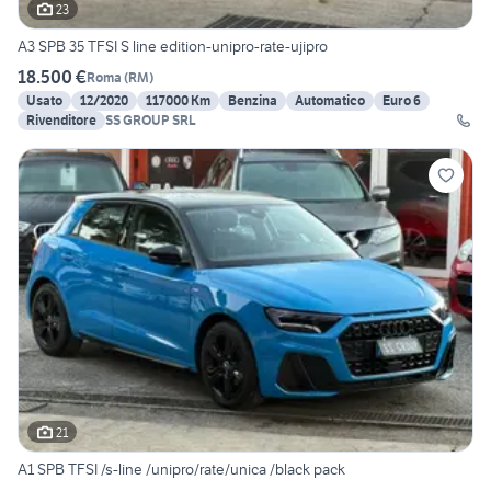
23
A3 SPB 35 TFSI S line edition-unipro-rate-ujipro
18.500 €
Roma
(
RM
)
Usato
12/2020
117000 Km
Benzina
Automatico
Euro 6
Rivenditore
SS GROUP SRL
21
A1 SPB TFSI /s-line /unipro/rate/unica /black pack