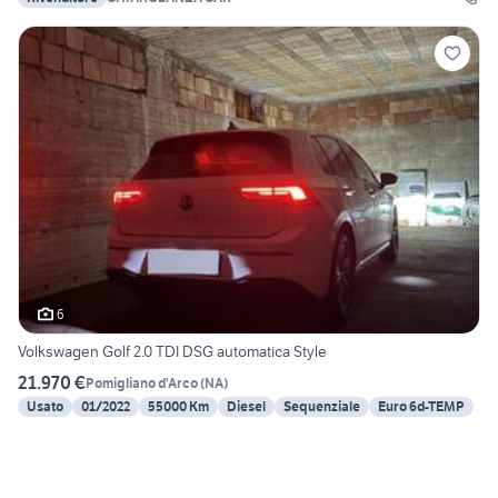
6
Volkswagen Golf 2.0 TDI DSG automatica Style
21.970 €
Pomigliano d'Arco
(
NA
)
Usato
01/2022
55000 Km
Diesel
Sequenziale
Euro 6d-TEMP