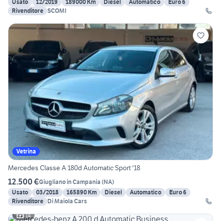
Usato
12/2019
189000 Km
Diesel
Automatico
Euro 6
Rivenditore
SCOMI
Vetrina
Mercedes Classe A 180d Automatic Sport '18
12.500 €
Giugliano in Campania
(
NA
)
Usato
03/2018
165890 Km
Diesel
Automatico
Euro 6
Rivenditore
Di Maiola Cars
14