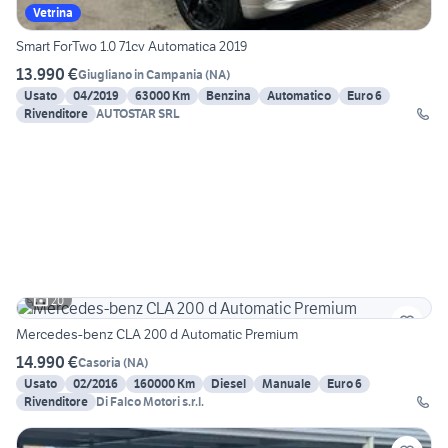
Vetrina
Smart ForTwo 1.0 71cv Automatica 2019
13.990 €
Giugliano in Campania
(
NA
)
Usato
04/2019
63000 Km
Benzina
Automatico
Euro 6
Rivenditore
AUTOSTAR SRL
20
Mercedes-benz CLA 200 d Automatic Premium
14.990 €
Casoria
(
NA
)
Usato
02/2016
160000 Km
Diesel
Manuale
Euro 6
Rivenditore
Di Falco Motori s.r.l.