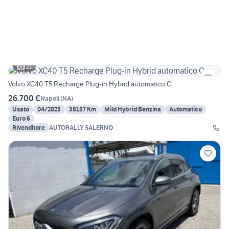
21
Volvo XC40 T5 Recharge Plug-in Hybrid automatico C
26.700 €
Napoli
(
NA
)
Usato
04/2023
38157 Km
Mild Hybrid Benzina
Automatico
Euro 6
Rivenditore
AUTORALLY SALERNO