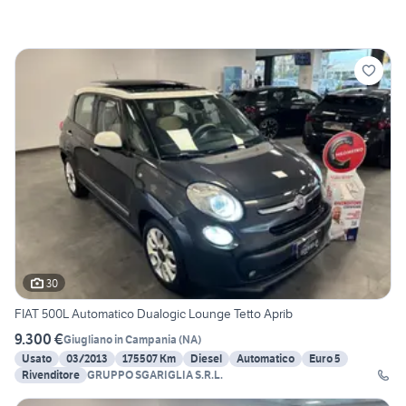
30
FIAT 500L Automatico Dualogic Lounge Tetto Aprib
9.300 €
Giugliano in Campania
(
NA
)
Usato
03/2013
175507 Km
Diesel
Automatico
Euro 5
Rivenditore
GRUPPO SGARIGLIA S.R.L.