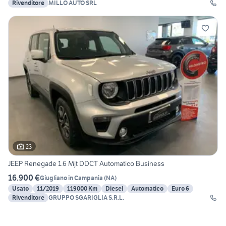
Rivenditore
MILLO AUTO SRL
23
JEEP Renegade 1.6 Mjt DDCT Automatico Business
16.900 €
Giugliano in Campania
(
NA
)
Usato
11/2019
119000 Km
Diesel
Automatico
Euro 6
Rivenditore
GRUPPO SGARIGLIA S.R.L.