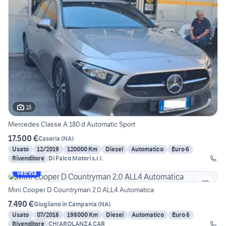
18
Mercedes Classe A 180 d Automatic Sport
17.500 €
Casoria
(
NA
)
Usato
12/2019
120000 Km
Diesel
Automatico
Euro 6
Rivenditore
Di Falco Motori s.r.l.
Vetrina
Mini Cooper D Countryman 2.0 ALL4 Automatica
7.490 €
Giugliano in Campania
(
NA
)
Usato
07/2016
198000 Km
Diesel
Automatico
Euro 6
Rivenditore
CHIAROLANZA CAR