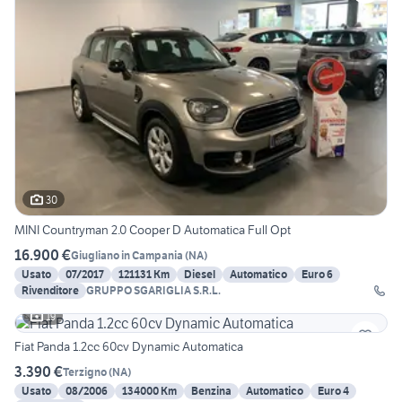
30
MINI Countryman 2.0 Cooper D Automatica Full Opt
16.900 €
Giugliano in Campania
(
NA
)
Usato
07/2017
121131 Km
Diesel
Automatico
Euro 6
Rivenditore
GRUPPO SGARIGLIA S.R.L.
19
Fiat Panda 1.2cc 60cv Dynamic Automatica
3.390 €
Terzigno
(
NA
)
Usato
08/2006
134000 Km
Benzina
Automatico
Euro 4