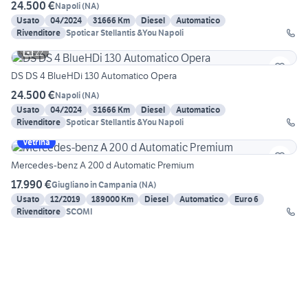
24.500 €
Napoli
(
NA
)
Usato
04/2024
31666 Km
Diesel
Automatico
Rivenditore
Spoticar Stellantis &You Napoli
22
DS DS 4 BlueHDi 130 Automatico Opera
24.500 €
Napoli
(
NA
)
Usato
04/2024
31666 Km
Diesel
Automatico
Rivenditore
Spoticar Stellantis &You Napoli
Vetrina
Mercedes-benz A 200 d Automatic Premium
17.990 €
Giugliano in Campania
(
NA
)
Usato
12/2019
189000 Km
Diesel
Automatico
Euro 6
Rivenditore
SCOMI