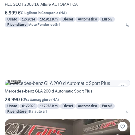
PEUGEOT 2008 1.6 Allure AUTOMATICA
6.999 €
Giugliano in Campania
(
NA
)
Usato
12/2014
161911 Km
Diesel
Automatico
Euro 5
Rivenditore
Auto Fonderico Srl
15
Mercedes-benz GLA 200 d Automatic Sport Plus
28.990 €
Frattamaggiore
(
NA
)
Usato
01/2022
117258 Km
Diesel
Automatico
Euro 6
Rivenditore
Italauto srl