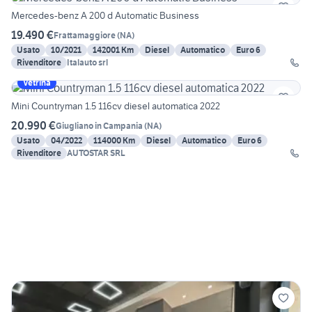
Mercedes-benz A 200 d Automatic Business
19.490 €
Frattamaggiore
(
NA
)
Usato
10/2021
142001 Km
Diesel
Automatico
Euro 6
Rivenditore
Italauto srl
Vetrina
Mini Countryman 1.5 116cv diesel automatica 2022
20.990 €
Giugliano in Campania
(
NA
)
Usato
04/2022
114000 Km
Diesel
Automatico
Euro 6
Rivenditore
AUTOSTAR SRL