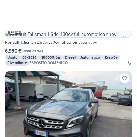
14
Renault Talisman 1.6dci 130cv full automatica nuov
6.950 €
Casoria
(
NA
)
Usato
06/2016
180000 Km
Diesel
Automatico
Euro 6e
Rivenditore
ESPOSITO DOMENICO