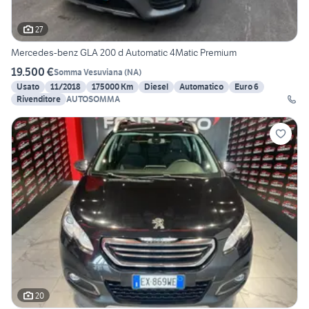
27
Mercedes-benz GLA 200 d Automatic 4Matic Premium
19.500 €
Somma Vesuviana
(
NA
)
Usato
11/2018
175000 Km
Diesel
Automatico
Euro 6
Rivenditore
AUTOSOMMA
20