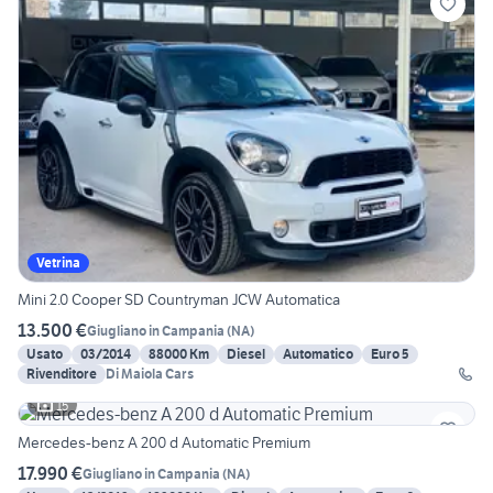
Vetrina
Mini 2.0 Cooper SD Countryman JCW Automatica
13.500 €
Giugliano in Campania
(
NA
)
Usato
03/2014
88000 Km
Diesel
Automatico
Euro 5
Rivenditore
Di Maiola Cars
15
Mercedes-benz A 200 d Automatic Premium
17.990 €
Giugliano in Campania
(
NA
)