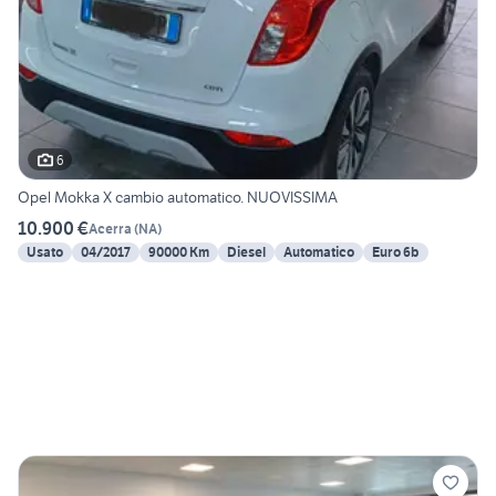
6
Opel Mokka X cambio automatico. NUOVISSIMA
10.900 €
Acerra
(
NA
)
Usato
04/2017
90000 Km
Diesel
Automatico
Euro 6b