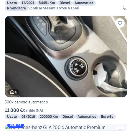
Usato
12/2021
54451 Km
Diesel
Automatico
Rivenditore
Spoticar Stellantis &You Napoli
6
500x cambio automatico
11.000 €
Cardito
(
NA
)
Usato
03/2016
200000 Km
Diesel
Automatico
Euro 6c
Vetrina