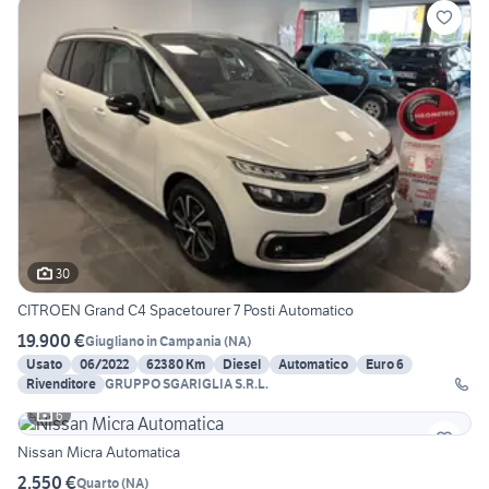
30
CITROEN Grand C4 Spacetourer 7 Posti Automatico
19.900 €
Giugliano in Campania
(
NA
)
Usato
06/2022
62380 Km
Diesel
Automatico
Euro 6
Rivenditore
GRUPPO SGARIGLIA S.R.L.
6
Nissan Micra Automatica
2.550 €
Quarto
(
NA
)