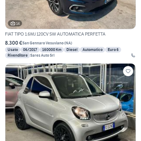
14
FIAT TIPO 1.6MJ 120CV SW AUTOMATICA PERFETTA
8.300 €
San Gennaro Vesuviano
(
NA
)
Usato
06/2017
160000 Km
Diesel
Automatico
Euro 6
Rivenditore
Sares Auto Srl