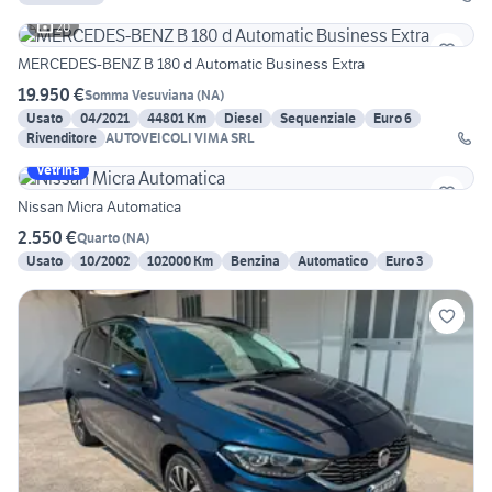
20
MERCEDES-BENZ B 180 d Automatic Business Extra
19.950 €
Somma Vesuviana
(
NA
)
Usato
04/2021
44801 Km
Diesel
Sequenziale
Euro 6
Rivenditore
AUTOVEICOLI VIMA SRL
Vetrina
Nissan Micra Automatica
2.550 €
Quarto
(
NA
)
Usato
10/2002
102000 Km
Benzina
Automatico
Euro 3