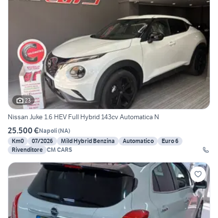
23
Nissan Juke 1.6 HEV Full Hybrid 143cv Automatica N
25.500 €
Napoli
(
NA
)
Km0
07/2026
Mild Hybrid Benzina
Automatico
Euro 6
Rivenditore
CM CARS