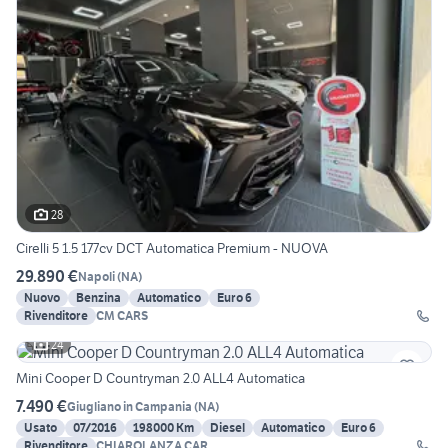
28
Cirelli 5 1.5 177cv DCT Automatica Premium - NUOVA
29.890 €
Napoli
(
NA
)
Nuovo
Benzina
Automatico
Euro 6
Rivenditore
CM CARS
24
Mini Cooper D Countryman 2.0 ALL4 Automatica
7.490 €
Giugliano in Campania
(
NA
)
Usato
07/2016
198000 Km
Diesel
Automatico
Euro 6
Rivenditore
CHIAROLANZA CAR