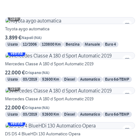
6
Toyota aygo automatica
3.899 €
Napoli
(
NA
)
Usato
12/2006
120800 Km
Benzina
Manuale
Euro 4
Vetrina
Mercedes Classe A 180 d Sport Automatic 2019
22.000 €
Crispano
(
NA
)
Usato
03/2019
52600 Km
Diesel
Automatico
Euro 6d-TEMP
6
Mercedes Classe A 180 d Sport Automatic 2019
22.000 €
Crispano
(
NA
)
Usato
03/2019
52600 Km
Diesel
Automatico
Euro 6d-TEMP
Vetrina
DS DS 4 BlueHDi 130 Automatico Opera