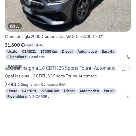
30
Mercedes gla 2000D-automatic- AMG-km 87000-2021
31.800 €
Napoli
(
NA
)
Usato
03/2021
87000 Km
Diesel
Automatico
Euro 6e
Rivenditore
Gemi srls
24
Opel Insignia 1.6 CDTI 136 Sports Tourer Automatic
7.490 €
Giugliano in Campania
(
NA
)
Usato
04/2019
228000 Km
Diesel
Automatico
Euro 6
Rivenditore
VINCARSRL