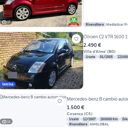
17
Rivenditore
Mediaticar Fr
Citroe
2.490 €
Villa d'Alme'
(
BG
)
Usato
01/2005
22300
Vetrina
Mercedes-benz B cambio auto
1.500 €
Cosenza
(
CS
)
Usato
12/2007
280000 Km
Die
14
Rivenditore
AMGLOBAL