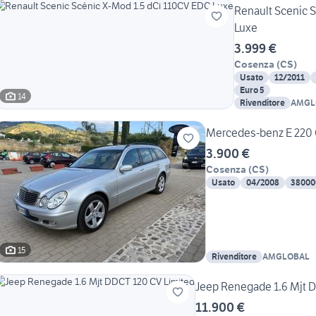
Renault Scenic 
Luxe
3.999 €
Cosenza
(
CS
)
Usato
12/2011
Euro 5
14
Rivenditore
AMGL
Mercedes-benz E 220 
3.900 €
Cosenza
(
CS
)
Usato
04/2008
38000
15
Rivenditore
AMGLOBAL
Jeep Renegade 1.6 Mjt 
11.900 €