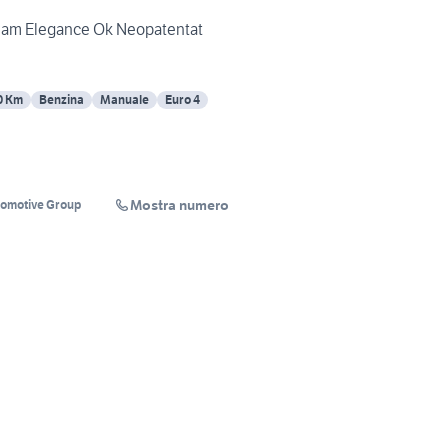
dream Elegance Ok Neopatentat
0 Km
Benzina
Manuale
Euro 4
Mostra numero
tomotive Group