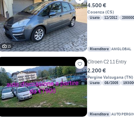
4.500 €
Cosenza
(
CS
)
Usato
12/2012
20000
15
Rivenditore
AMGLOBAL
Citroen C2 1.1 Entry
2.200 €
Pergine Valsugana
(
TN
)
Usato
08/2005
19300
Rivenditore
AUTO PERGI