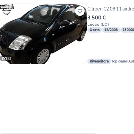
Citroen C2 09 1.1 air
3.500 €
Lecco
(
LC
)
Usato
12/2008
15000
23
Rivenditore
Top-Sales Au