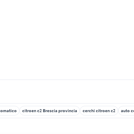
tomatico
citroen c2 Brescia provincia
cerchi citroen c2
auto c