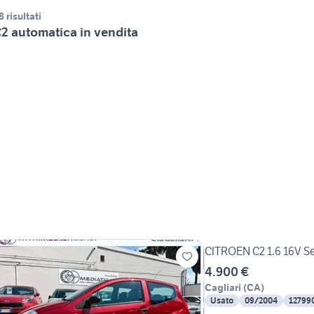
8 risultati
2 automatica in vendita
CITROEN C2 1.6 16V S
4.900 €
Cagliari
(
CA
)
Usato
09/2004
12799