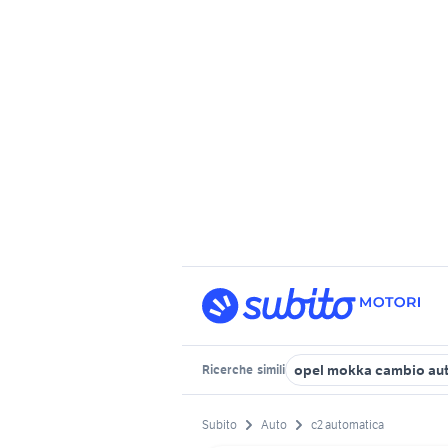
opel mokka cambio au
Ricerche
simili
Subito
Auto
c2 automatica