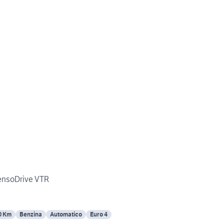
ensoDrive VTR
0 Km
Benzina
Automatico
Euro 4