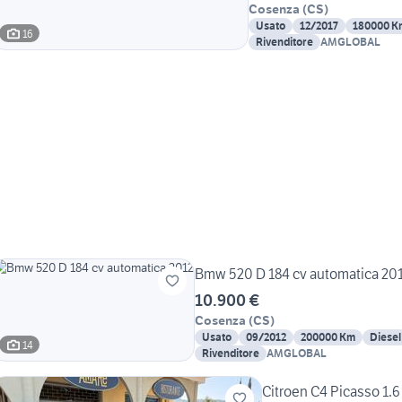
Cosenza
(
CS
)
Usato
12/2017
180000 K
16
Rivenditore
AMGLOBAL
Bmw 520 D 184 cv automatica 20
10.900 €
Cosenza
(
CS
)
Usato
09/2012
200000 Km
Diesel
14
Rivenditore
AMGLOBAL
Citroen C4 Picasso 1.6