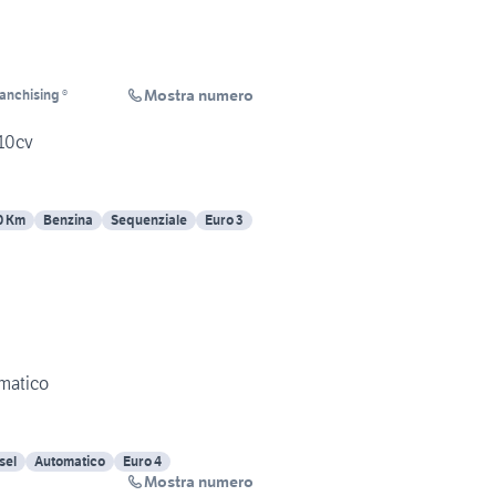
Mostra numero
anchising ®
n C2 VTR 1600 110cv
0 Km
Benzina
Sequenziale
Euro 3
matico
sel
Automatico
Euro 4
Mostra numero