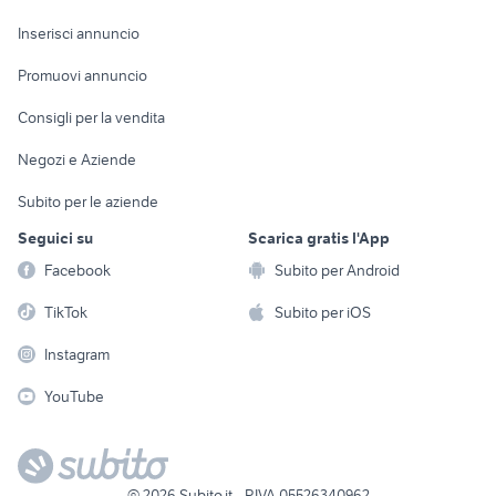
Arredamento e
Console e
Accessori per
Casalinghi
Inserisci annuncio
Videogiochi
animali
Elettrodomestici
Promuovi annuncio
Audio/Video
Musica e Film
Giardino e Fai da te
Consigli per la vendita
Fotografia
Libri e Riviste
Abbigliamento e
Negozi e Aziende
Telefonia
Strumenti Musicali
Accessori
Subito per le aziende
Sports
Tutto per i bambini
Seguici su
Scarica gratis l'App
Biciclette
Facebook
Subito per Android
Collezionismo
TikTok
Subito per iOS
Instagram
YouTube
©
2026
Subito.it - P.IVA 05526340962