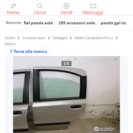
Home
Cerca
Vendi
Messaggi
fiat panda auto
285 accessori auto
panda gpl napoli
Ricerche
Subito
Accessori auto
Sardegna
Medio Campidano (Prov)
Sanluri
Torna alla ricerca
1/1