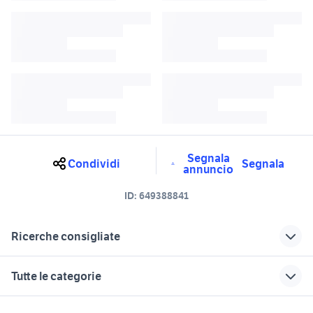
Segnala
Condividi
Segnala
annuncio
ID:
649388841
Ricerche consigliate
folder poste italiane
panda 2006 auto
Tutte le categorie
ddj sx
porta in ferro
fiesta 2006
panda cross auto Calabria
motori
immobili
lavoro e servizi