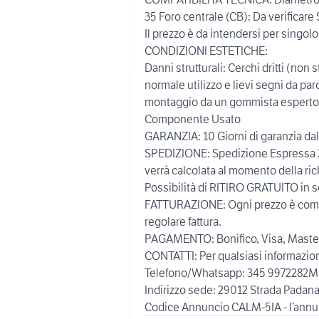
35 Foro centrale (CB): Da verificar
Il prezzo è da intendersi per singolo
CONDIZIONI ESTETICHE:
Danni strutturali: Cerchi dritti (non 
normale utilizzo e lievi segni da p
montaggio da un gommista esperto
Componente Usato
GARANZIA: 10 Giorni di garanzia dal 
SPEDIZIONE: Spedizione Espressa 24
verrà calcolata al momento della ric
Possibilità di RITIRO GRATUITO in 
FATTURAZIONE: Ogni prezzo è compr
regolare fattura.
PAGAMENTO: Bonifico, Visa, Master
CONTATTI: Per qualsiasi informazione
Telefono/Whatsapp: 345 9972282M
Indirizzo sede: 29012 Strada Padana 