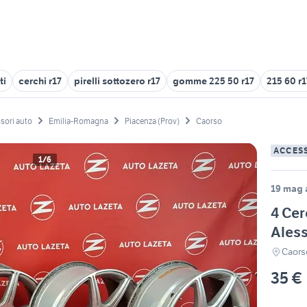
ti
cerchi r17
pirelli sottozero r17
gomme 225 50 r17
215 60 r1
sori auto
Emilia-Romagna
Piacenza (Prov)
Caorso
ACCES
1/6
19 mag 
4 Cer
Aless
Caors
35 €