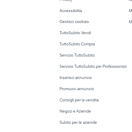
Caravan e Camper
Loft, mansarde 
Accessibilità
M
Veicoli commerciali
Case vacanza
Gestisci cookies
M
Uffici e Locali
TuttoSubito Vendi
commerciali
TuttoSubito Compra
Servizio TuttoSubito
Servizio TuttoSubito per Professionisti
Inserisci annuncio
Promuovi annuncio
Consigli per la vendita
Negozi e Aziende
Subito per le aziende