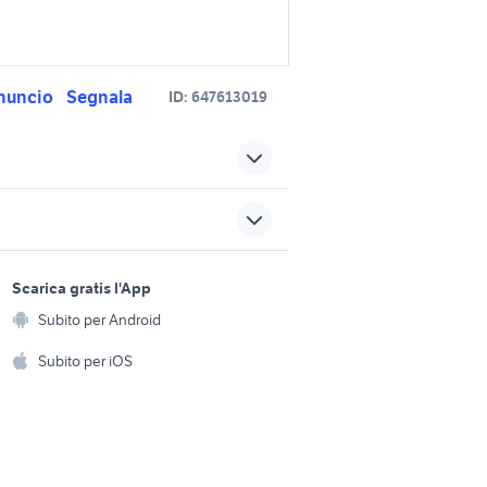
nuncio
Segnala
ID:
647613019
 215 55
cerchi in lega panda
cerchi in lega polo 15
ta auto
sports e hobby
accessori auto
a
Scarica gratis l'App
Animali
sori auto
cerchi in lega 16 mercedes
Subito per Android
ento e
accessori auto
Accessori per animali
hi
Subito per iOS
 auto
cerchi in lega 15 accessori
auto Piemonte
Musica e Film
omestici
milia
auto Napoli provincia
Libri e Riviste
e Fai da te
mitsubishi lancer evo 10
Strumenti Musicali
amento e