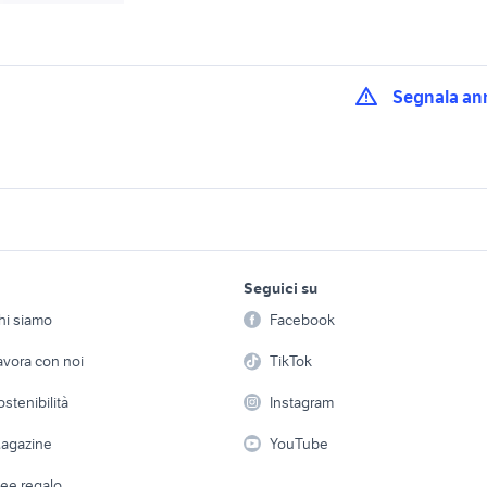
Segnala an
pneumatici invernali
 neve 205 50 r17
gomme 205 50 r17
r17
 lega mercedes
panda 4x4 auto Verona
mercedes incidenta
lavoro e servizi
elettronica
per la casa e la
 auto
provincia
Seguici su
person
Offerte di lavoro
Informatica
 lega punto evo
gomme auto 225 45 r17
cerchi in lega acces
hi siamo
Facebook
Arredam
 auto
accessori auto
Genova provincia
etto
Servizi
Console e Videogiochi
Casaling
avora con noi
TikTok
alfa 147 cerchi lega
lf 4 accessori auto
235 45 r17 accessori auto
Emilia Romagna
 a schiera
Candidati in cerca di
Audio/Video
Elettrod
ostenibilità
Instagram
lavoro
nissan silvia
auto usate reggio e
i
Fotografia
Giardino 
agazine
YouTube
io
auto usate chieti
fiorino pick up
Attrezzature di lavoro
Telefonia
Abbigli
dee regalo