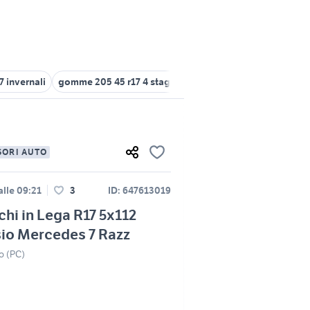
7 invernali
gomme 205 45 r17 4 stagioni
gomme 215 55 r17 4 stag
SORI AUTO
alle 09:21
3
ID: 647613019
chi in Lega R17 5x112
io Mercedes 7 Razz
o (PC)