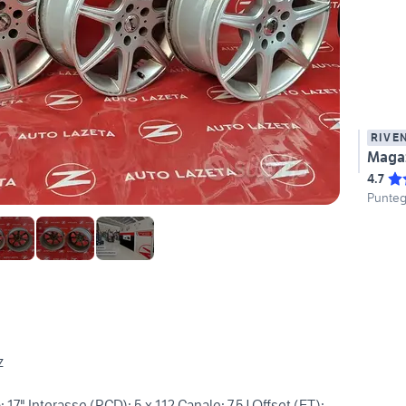
RIVE
Maga
4.7
Punteg
z
" Interasse (PCD): 5 x 112 Canale: 7,5J Offset (ET):