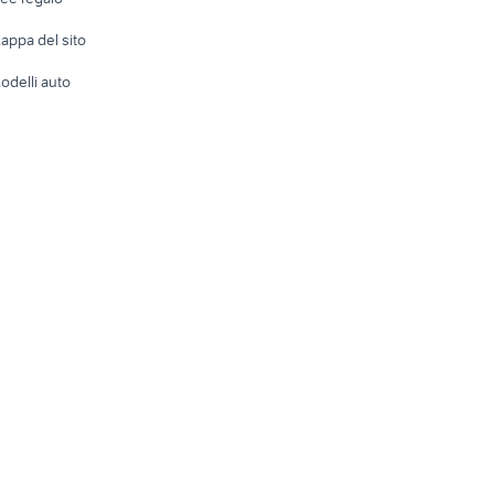
Accesso
e altro
appa del sito
Tutto per
odelli auto