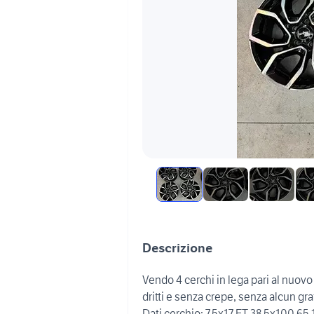
Descrizione
Vendo 4 cerchi in lega pari al nu
dritti e senza crepe, senza alcun graf
Dati cerchio: 7.5x17 ET 38 5x100 65.