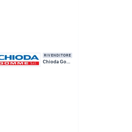
RIVENDITORE
Chioda Gomme Srl