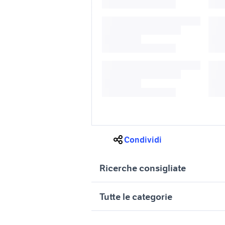
Condividi
Ricerche consigliate
jeep renegade autocarro
mak wolf 
Tutte le categorie
cerchi in lega 12 pollici
jeep ren
accessori moto
motori
immobili