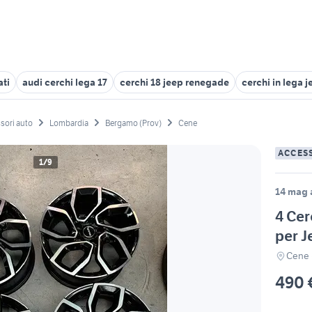
ati
audi cerchi lega 17
cerchi 18 jeep renegade
cerchi in lega 
sori auto
Lombardia
Bergamo (Prov)
Cene
ACCES
1/9
14 mag 
4 Cer
per J
Cene 
490 