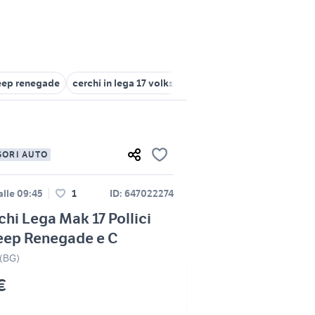
jeep renegade
cerchi in lega 17 volkswagen
4 cerchi 17 pollici for
SORI AUTO
alle 09:45
1
ID: 647022274
chi Lega Mak 17 Pollici
eep Renegade e C
(BG)
€