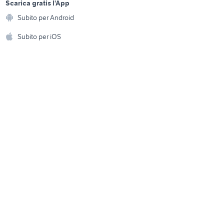
a
Scarica gratis l'App
 auto
cerchi bbs 17 accessori auto
Animali
Subito per Android
ento e
ssori
jeep renegade grigia
Accessori per animali
hi
Subito per iOS
ia
accessori auto
Musica e Film
omestici
fiorino pick up
volkswagen caddy pick up
Libri e Riviste
e Fai da te
Strumenti Musicali
amento e
ri
Sports
 i bambini
Biciclette
Collezionismo