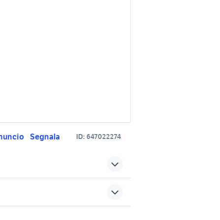
nuncio
Segnala
ID:
647022274
negade
jeep renegade Milano
jeep renegade gpl accessori
 Veneto
auto
sports e hobby