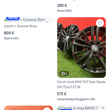
380 €
Roma
(
RM
)
Vetrina
Cerchi + Gomme Bmw
800 €
Opera
(
MI
)
6
Cerchi Audi MAK R17 Seat Skoda
VW 7.5Jx17 ET38
575 €
Campolongo Maggiore
(
VE
)