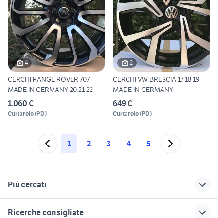
4
2
CERCHI RANGE ROVER 707
CERCHI VW BRESCIA 17 18 19
MADE IN GERMANY 20 21 22
MADE IN GERMANY
1.060 €
649 €
Curtarolo
(
PD
)
Curtarolo
(
PD
)
1
2
3
4
5
Più cercati
Correlati
Richerche simili
Suggerimenti
Ricerche consigliate