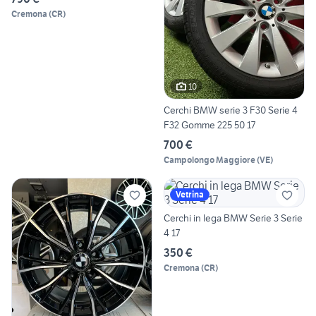
Cremona
(
CR
)
10
Cerchi BMW serie 3 F30 Serie 4
F32 Gomme 225 50 17
700 €
Campolongo Maggiore
(
VE
)
Vetrina
Cerchi in lega BMW Serie 3 Serie
4 17
350 €
Cremona
(
CR
)