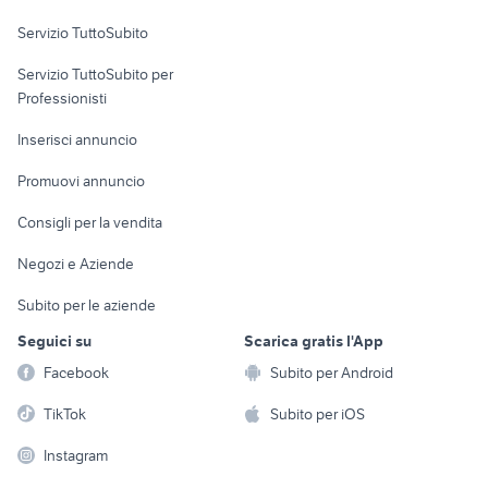
Servizio TuttoSubito
elettronica
per la casa e la
sports e hobby
Servizio TuttoSubito per
persona
Informatica
Animali
Professionisti
Arredamento e
Console e
Accessori per
Casalinghi
Inserisci annuncio
Videogiochi
animali
Elettrodomestici
Promuovi annuncio
Audio/Video
Musica e Film
Giardino e Fai da te
Consigli per la vendita
Fotografia
Libri e Riviste
Abbigliamento e
Negozi e Aziende
Telefonia
Strumenti Musicali
Accessori
Subito per le aziende
Sports
Tutto per i bambini
Seguici su
Scarica gratis l'App
Biciclette
Facebook
Subito per Android
Collezionismo
TikTok
Subito per iOS
Instagram