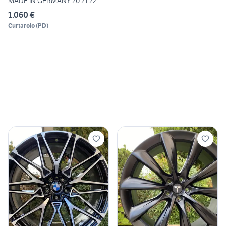
MADE IN GERMANY 20 21 22
1.060 €
Curtarolo
(
PD
)