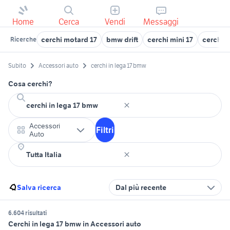
Home
Cerca
Vendi
Messaggi
cerchi motard 17
bmw drift
cerchi mini 17
cerchi 1
Ricerche
Subito
Accessori auto
cerchi in lega 17 bmw
Cosa cerchi?
Accessori
Filtri
Auto
Salva ricerca
Dal più recente
6.604 risultati
Cerchi in lega 17 bmw in Accessori auto