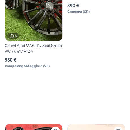
390 €
Cremona
(
CR
)
6
Cerchi Audi MAK R17 Seat Skoda
VW 7.5Jx17 ET40
580 €
Campolongo Maggiore
(
VE
)