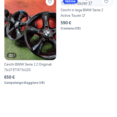
Vetrina
Cerchi in lega BMW Serie 2
Active Tourer 17
590 €
Cremona
(
CR
)
7
Cerchi BMW Serie 1 2 Originali
7Jx17 ET47 5x120
650 €
Campolongo Maggiore
(
VE
)