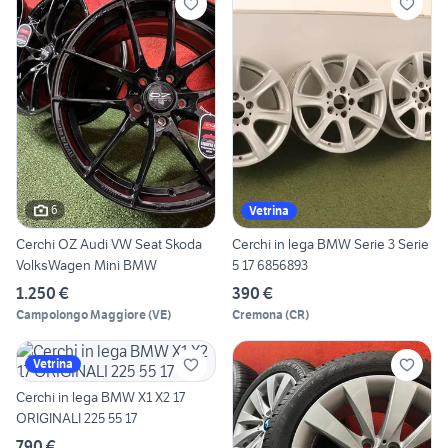
6
Vetrina
Cerchi OZ Audi VW Seat Skoda
Cerchi in lega BMW Serie 3 Serie
VolksWagen Mini BMW
5 17 6856893
1.250 €
390 €
Campolongo Maggiore
(
VE
)
Cremona
(
CR
)
Vetrina
Cerchi in lega BMW X1 X2 17
ORIGINALI 225 55 17
790 €