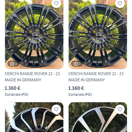
3
3
CERCHI RANGE ROVER 22 - 23
CERCHI RANGE ROVER 22 - 23
MADE IN GERMANY
MADE IN GERMANY
1.360 €
1.360 €
Curtarolo
(
PD
)
Curtarolo
(
PD
)