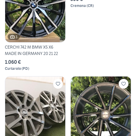
Cremona
(
CR
)
3
CERCHI 742 M BMW X5 X6
MADE IN GERMANY 20 21 22
1.060 €
Curtarolo
(
PD
)