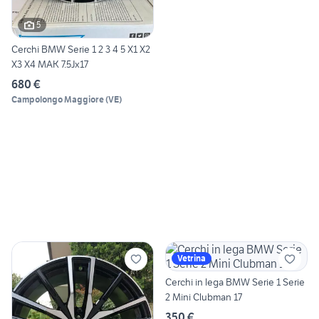
5
Cerchi BMW Serie 1 2 3 4 5 X1 X2
X3 X4 MAK 7.5Jx17
680 €
Campolongo Maggiore
(
VE
)
Vetrina
Cerchi in lega BMW Serie 1 Serie
2 Mini Clubman 17
350 €