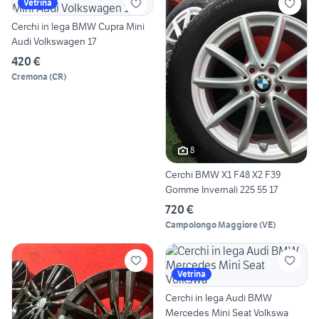
Vetrina
Cerchi in lega BMW Cupra Mini
Audi Volkswagen 17
420 €
Cremona
(
CR
)
8
Cerchi BMW X1 F48 X2 F39
Gomme Invernali 225 55 17
720 €
Campolongo Maggiore
(
VE
)
Vetrina
Cerchi in lega Audi BMW
Mercedes Mini Seat Volkswa