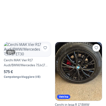
6
Cerchi MAK Vier R17
Audi/BMW/Mercedes 7.5Jx17
ET30
575 €
Campolongo Maggiore
(
VE
)
Vetrina
Cerchi in lega R 17 BMW