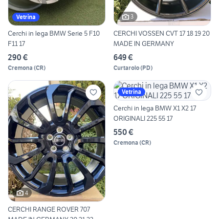
3
Vetrina
Cerchi in lega BMW Serie 5 F10
CERCHI VOSSEN CVT 17 18 19 20
F11 17
MADE IN GERMANY
290 €
649 €
Cremona
(
CR
)
Curtarolo
(
PD
)
Vetrina
Cerchi in lega BMW X1 X2 17
ORIGINALI 225 55 17
550 €
Cremona
(
CR
)
4
CERCHI RANGE ROVER 707