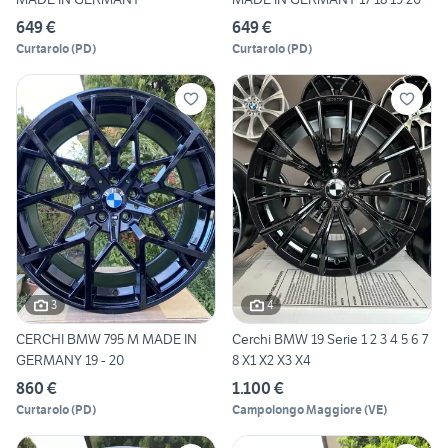
649 €
649 €
Curtarolo
(
PD
)
Curtarolo
(
PD
)
3
4
CERCHI BMW 795 M MADE IN
Cerchi BMW 19 Serie 1 2 3 4 5 6 7
GERMANY 19 - 20
8 X1 X2 X3 X4
860 €
1.100 €
Curtarolo
(
PD
)
Campolongo Maggiore
(
VE
)