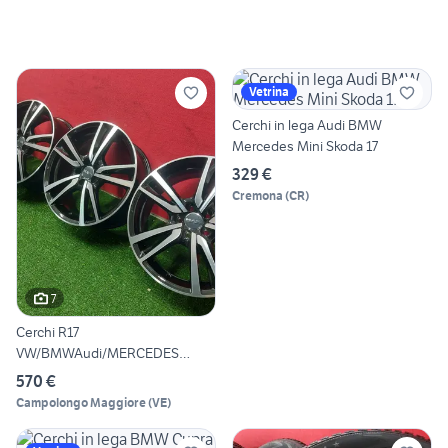
Vetrina
Cerchi in lega Audi BMW
Mercedes Mini Skoda 17
329 €
Cremona
(
CR
)
7
Cerchi R17
VW/BMWAudi/MERCEDES
ALTRO
570 €
Campolongo Maggiore
(
VE
)