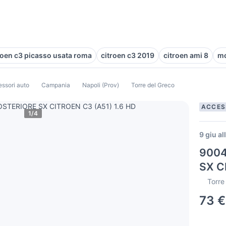
roen c3 picasso usata roma
citroen c3 2019
citroen ami 8
mo
ssori auto
Campania
Napoli (Prov)
Torre del Greco
ACCES
1/4
9 giu al
9004
SX C
Torre
73 €