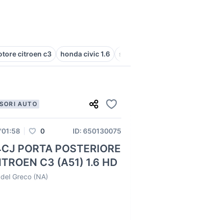
tore citroen c3
honda civic 1.6
samsung a51 informatica
ci
SORI AUTO
l'01:58
0
ID: 650130075
CJ PORTA POSTERIORE
ITROEN C3 (A51) 1.6 HD
 del Greco (NA)