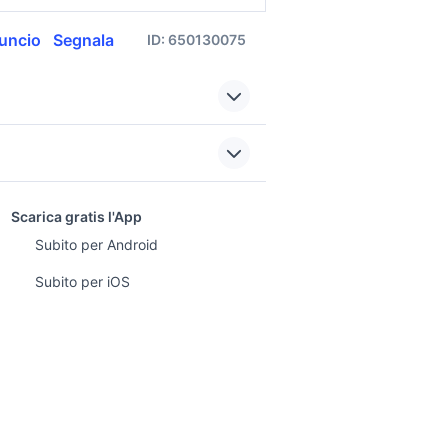
uncio
Segnala
ID:
650130075
Citroen C3
o auto
citroen c3 2003 accessori
sports e hobby
auto
a
Scarica gratis l'App
Animali
Subito per Android
arche
c3 aircross auto
ento e
Accessori per animali
ghi
Subito per iOS
n c3 auto
citroen c3 auto Liguria
Musica e Film
omestici
fiat 1100 anni 50
Libri e Riviste
 e Fai da te
auto usate pescara
Strumenti Musicali
amento e
ri
Sports
r i bambini