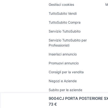
Veicoli commerciali
altro
Gestisci cookies
M
Case vacanz
TuttoSubito Vendi
Uffici e Locali
TuttoSubito Compra
commerciali
Servizio TuttoSubito
Servizio TuttoSubito per
Professionisti
Inserisci annuncio
Promuovi annuncio
Consigli per la vendita
Negozi e Aziende
Subito per le aziende
9004CJ PORTA POSTERIORE SX 
73 €