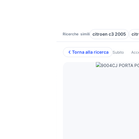
citroen c3 2005
cit
Ricerche
simili
Torna alla ricerca
Subito
Acce