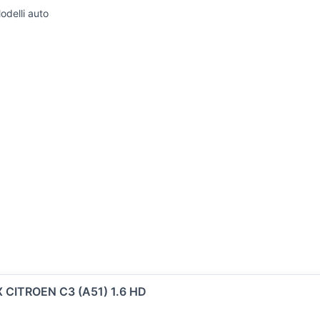
odelli auto
a
CITROEN C3 (A51) 1.6 HD
©
2026
Subito.it - P.IVA 05526340962