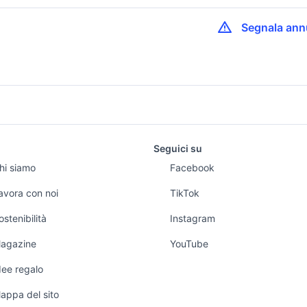
Segnala ann
c3 picasso
bracciolo citroen c3
citroen c3 2014
e
citroen c3 picass
c3 aircross auto
citroen c3 auto Campania
lavoro e servizi
elettronica
per la casa e la
Piemonte
Seguici su
person
i
Offerte di lavoro
Informatica
citroen c3 auto Catania
hi siamo
Facebook
 Toscana
citroen c3 auto M
Arredam
provincia
letto
Servizi
Console e
Casalin
avora con noi
TikTok
roen c3 aircross
auto citroen c3 picasso
Videogiochi
navigatore citroe
Umbria
 a
Candidati in cerca di
Elettrod
ostenibilità
Instagram
lavoro
Audio/Video
lia
golf 8 usata
auto usate chieti
Giardino
agazine
YouTube
eo tonale
auto usate reggio emilia
auto grandinate
ci
Attrezzature di
Fotografia
lavoro
Abbigli
dee regalo
x
Telefonia
Accesso
appa del sito
de e
Tutto pe