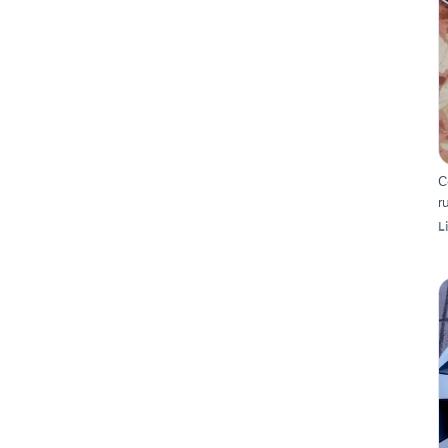
C
r
L