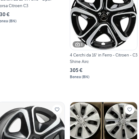
orsa Citroen C3
30 €
onea
(
BN
)
8
4 Cerchi da 16' in Ferro - Citroen - C3
Shine Airc
305 €
Bonea
(
BN
)