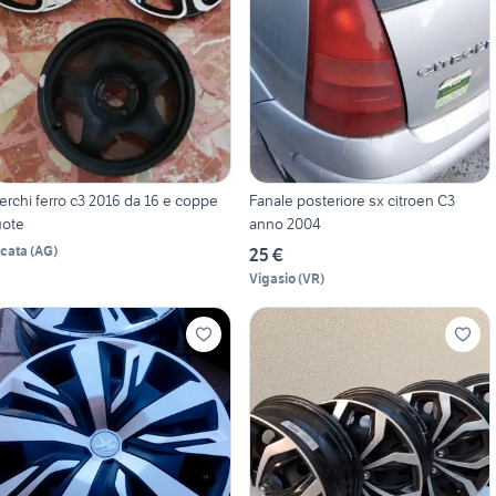
erchi ferro c3 2016 da 16 e coppe
Fanale posteriore sx citroen C3
uote
anno 2004
icata
(
AG
)
25 €
Vigasio
(
VR
)