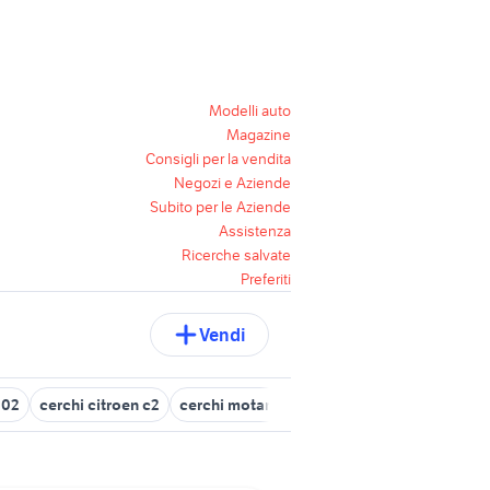
Modelli auto
Magazine
Consigli per la vendita
Negozi e Aziende
Subito per le Aziende
Assistenza
Ricerche salvate
Preferiti
Vendi
002
cerchi citroen c2
cerchi motard 17
citroen c3 2005
porta