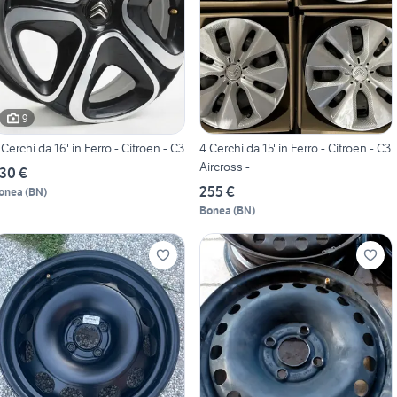
9
 Cerchi da 16' in Ferro - Citroen - C3
4 Cerchi da 15' in Ferro - Citroen - C3
Aircross -
30 €
255 €
onea
(
BN
)
Bonea
(
BN
)