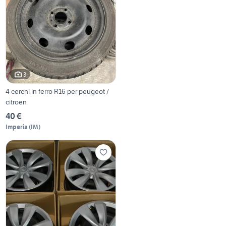
3
4 cerchi in ferro R16 per peugeot /
citroen
40 €
Imperia
(
IM
)