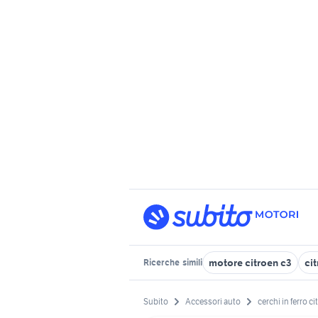
motore citroen c3
ci
Ricerche
simili
Subito
Accessori auto
cerchi in ferro c