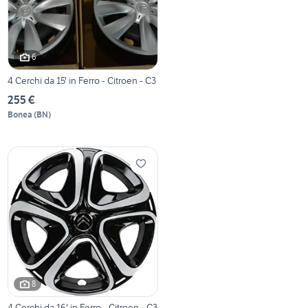
6
4 Cerchi da 15' in Ferro - Citroen - C3
255 €
Bonea
(
BN
)
8
4 Cerchi da 16' in Ferro - Citroen - C3