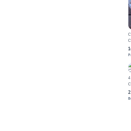
C
C
1
P
4
C
2
B