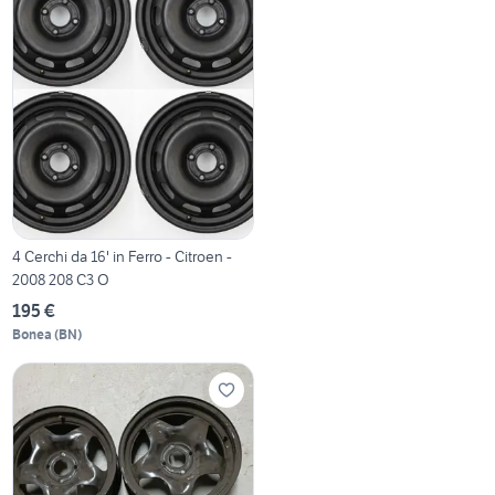
4 Cerchi da 16' in Ferro - Citroen -
2008 208 C3 O
195 €
Bonea
(
BN
)