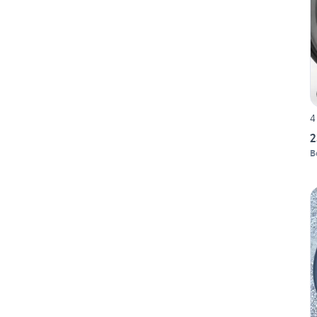
4
2
B