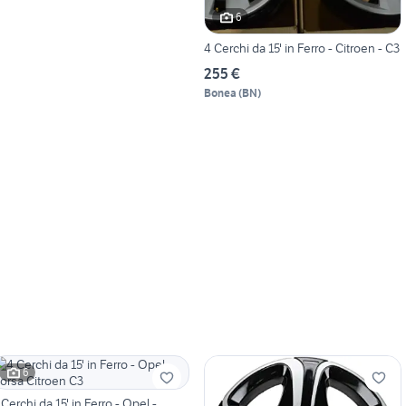
6
4 Cerchi da 15' in Ferro - Citroen - C3
255 €
Bonea
(
BN
)
6
 Cerchi da 15' in Ferro - Opel -