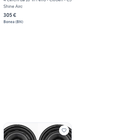
Shine Airc
305 €
Bonea
(
BN
)