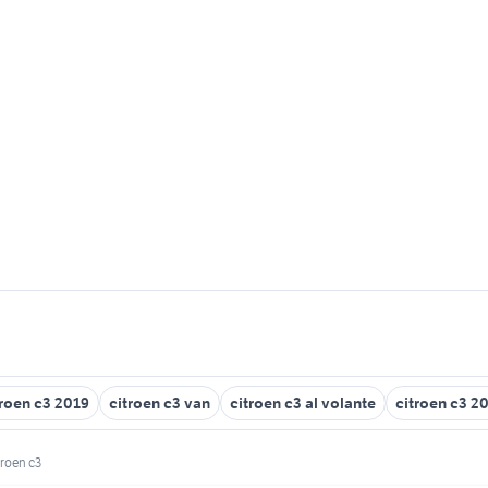
troen c3 2019
citroen c3 van
citroen c3 al volante
citroen c3 2
itroen c3