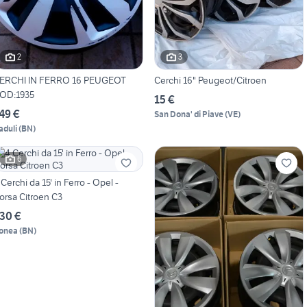
2
3
ERCHI IN FERRO 16 PEUGEOT
Cerchi 16" Peugeot/Citroen
OD:1935
15 €
49 €
San Dona' di Piave
(
VE
)
aduli
(
BN
)
6
 Cerchi da 15' in Ferro - Opel -
orsa Citroen C3
30 €
onea
(
BN
)