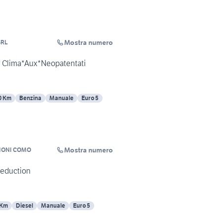
Mostra numero
SRL
Cv Clima*Aux*Neopatentati
0 Km
Benzina
Manuale
Euro 5
Mostra numero
IONI COMO
Seduction
 Km
Diesel
Manuale
Euro 5