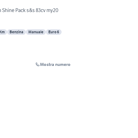
ch Shine Pack s&s 83cv my20
 Km
Benzina
Manuale
Euro 6
Mostra numero