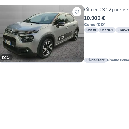
Citroen C3 1.2 purete
10.900 €
Como
(
CO
)
Usato
05/2021
76432
14
Rivenditore
Rivauto Como