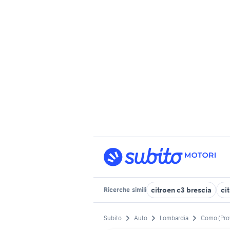
citroen c3 brescia
ci
Ricerche
simili
Subito
Auto
Lombardia
Como (Pro