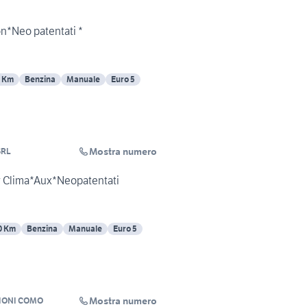
on*Neo patentati *
0 Km
Benzina
Manuale
Euro 5
Mostra numero
SRL
Cv Clima*Aux*Neopatentati
0 Km
Benzina
Manuale
Euro 5
Mostra numero
IONI COMO