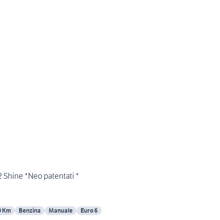
 Shine *Neo patentati *
0 Km
Benzina
Manuale
Euro 6