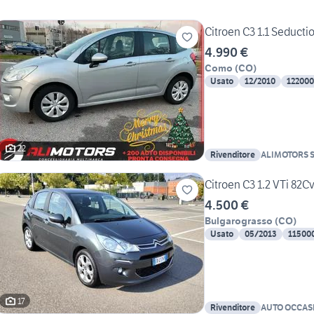
Citroen C3 1.1 Seducti
4.990 €
Como
(
CO
)
Usato
12/2010
12200
22
Rivenditore
ALIMOTORS 
Citroen C3 1.2 VTi 82
4.500 €
Bulgarograsso
(
CO
)
Usato
05/2013
11500
17
Rivenditore
AUTO OCCAS