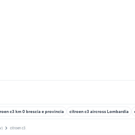
troen c3 km 0 brescia e provincia
citroen c3 aircross Lombardia
v)
citroen c3