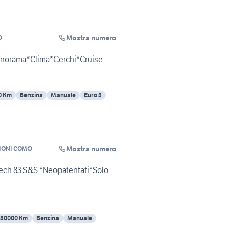
Mostra numero
O
Panorama*Clima*Cerchi*Cruise
0 Km
Benzina
Manuale
Euro 5
Mostra numero
IONI COMO
ech 83 S&S *Neopatentati*Solo
80000 Km
Benzina
Manuale