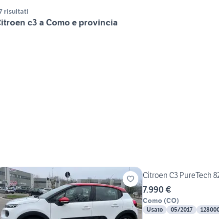
7 risultati
itroen c3 a Como e provincia
Citroen C3 PureTech 82
7.990 €
Como
(
CO
)
Usato
05/2017
12800