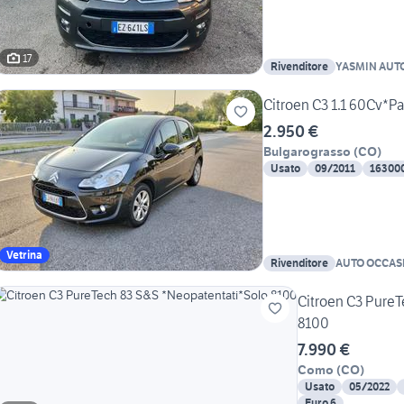
17
Rivenditore
YASMIN AUT
Citroen C3 1.1 60Cv*
2.950 €
Bulgarograsso
(
CO
)
Usato
09/2011
16300
Vetrina
Rivenditore
AUTO OCCAS
Citroen C3 PureT
8100
7.990 €
Como
(
CO
)
Usato
05/2022
Euro 6