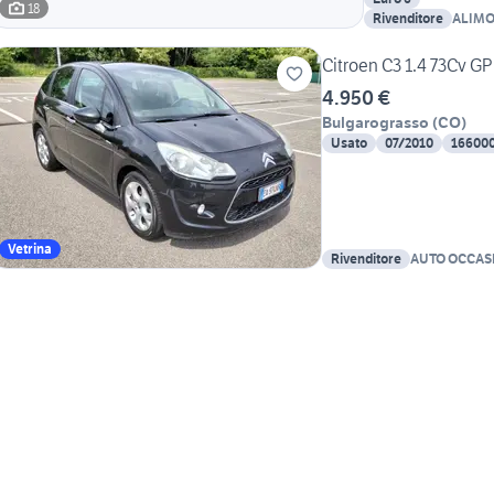
18
Rivenditore
ALIMO
Citroen C3 1.4 73Cv G
4.950 €
Bulgarograsso
(
CO
)
Usato
07/2010
16600
Vetrina
Rivenditore
AUTO OCCAS