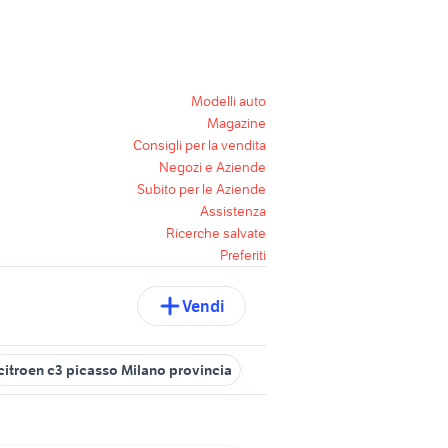
Modelli auto
Magazine
Consigli per la vendita
Negozi e Aziende
Subito per le Aziende
Assistenza
Ricerche salvate
Preferiti
Vendi
citroen c3 picasso Milano provincia
citroen c3 auto Brescia provin