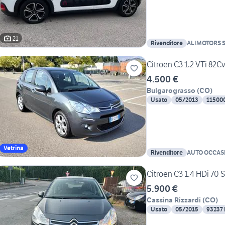
21
Rivenditore
ALIMOTORS 
Citroen C3 1.2 VTi 82
4.500 €
Bulgarograsso
(
CO
)
Usato
05/2013
11500
Vetrina
Rivenditore
AUTO OCCAS
Citroen C3 1.4 HDi 70 
5.900 €
Cassina Rizzardi
(
CO
)
Usato
05/2015
93237