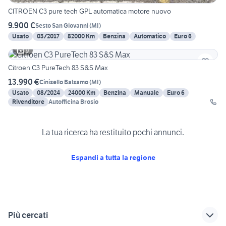
CITROEN C3 pure tech GPL automatica motore nuovo
9.900 €
Sesto San Giovanni
(
MI
)
Usato
03/2017
82000 Km
Benzina
Automatico
Euro 6
9
Citroen C3 PureTech 83 S&S Max
13.990 €
Cinisello Balsamo
(
MI
)
Usato
08/2024
24000 Km
Benzina
Manuale
Euro 6
Rivenditore
Autofficina Brosio
La tua ricerca ha restituito pochi annunci.
Espandi a tutta la regione
Più cercati