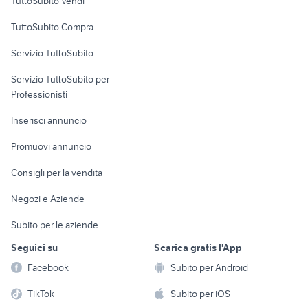
TuttoSubito Vendi
Uffici e Locali
TuttoSubito Compra
commerciali
Servizio TuttoSubito
elettronica
per la casa e la
sports e hobby
Servizio TuttoSubito per
persona
Informatica
Animali
Professionisti
Arredamento e
Console e
Accessori per
Casalinghi
Inserisci annuncio
Videogiochi
animali
Elettrodomestici
Promuovi annuncio
Audio/Video
Musica e Film
Giardino e Fai da te
Consigli per la vendita
Fotografia
Libri e Riviste
Abbigliamento e
Negozi e Aziende
Telefonia
Strumenti Musicali
Accessori
Subito per le aziende
Sports
Tutto per i bambini
Seguici su
Scarica gratis l'App
Biciclette
Facebook
Subito per Android
Collezionismo
TikTok
Subito per iOS