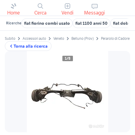
Home
Cerca
Vendi
Messaggi
fiat fiorino combi usato
fiat 1100 anni 50
fiat doblo 
Ricerche
Subito
Accessori auto
Veneto
Belluno (Prov)
Perarolo di Cadore
Torna alla ricerca
1/8