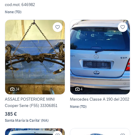
cod.mot. 646982
None
(
TO
)
24
4
ASSALE POSTERIORE MINI
Mercedes Classe A 190 del 2002
Cooper Serie (F55) 33306851
None
(
TO
)
385 €
Santa Maria la Carita'
(
NA
)