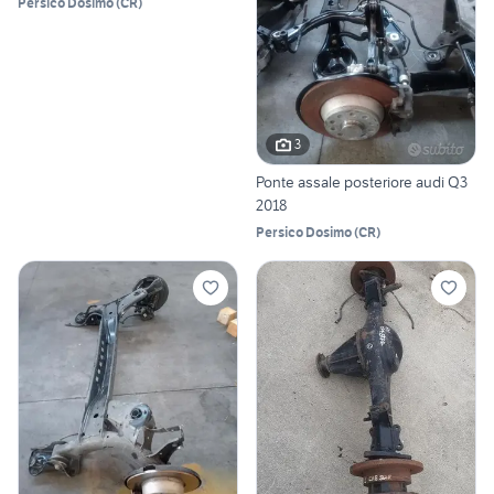
Persico Dosimo
(
CR
)
3
Ponte assale posteriore audi Q3
2018
Persico Dosimo
(
CR
)