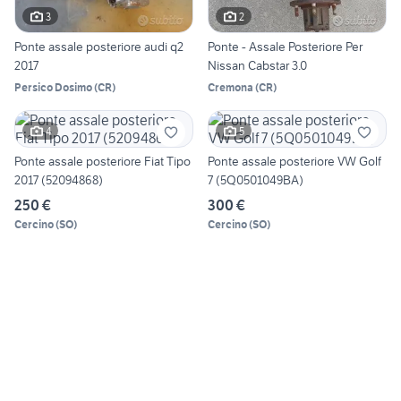
3
2
Ponte assale posteriore audi q2
Ponte - Assale Posteriore Per
2017
Nissan Cabstar 3.0
Persico Dosimo
(
CR
)
Cremona
(
CR
)
4
5
Ponte assale posteriore Fiat Tipo
Ponte assale posteriore VW Golf
2017 (52094868)
7 (5Q0501049BA)
250 €
300 €
Cercino
(
SO
)
Cercino
(
SO
)