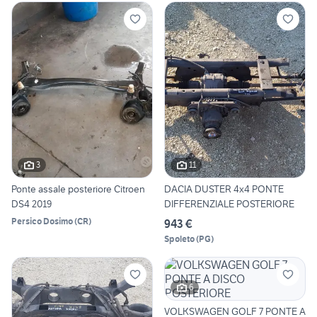
3
11
Ponte assale posteriore Citroen
DACIA DUSTER 4x4 PONTE
DS4 2019
DIFFERENZIALE POSTERIORE
Persico Dosimo
(
CR
)
943 €
Spoleto
(
PG
)
6
VOLKSWAGEN GOLF 7 PONTE A