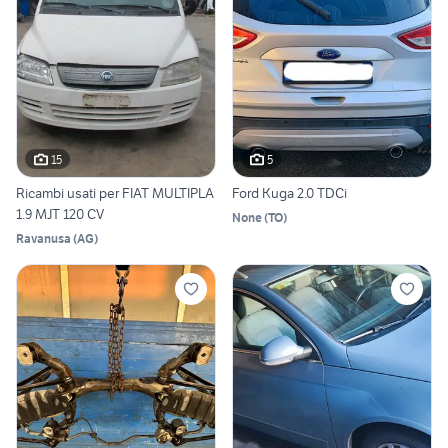
15
5
Ricambi usati per FIAT MULTIPLA
Ford Kuga 2.0 TDCi
1.9 MJT 120 CV
None
(
TO
)
Ravanusa
(
AG
)