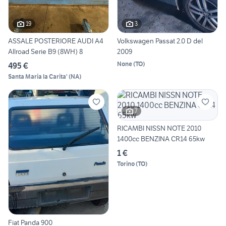
19
3
ASSALE POSTERIORE AUDI A4
Volkswagen Passat 2.0 D del
Allroad Serie B9 (8WH) 8
2009
None
(
TO
)
495 €
Santa Maria la Carita'
(
NA
)
7
RICAMBI NISSN NOTE 2010
1400cc BENZINA CR14 65kw
1 €
Torino
(
TO
)
Fiat Panda 900