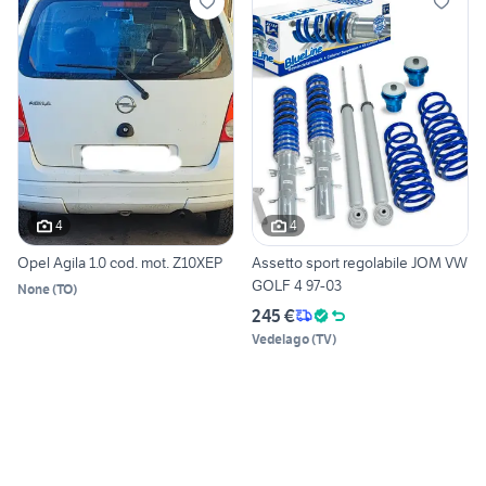
4
4
Opel Agila 1.0 cod. mot. Z10XEP
Assetto sport regolabile JOM VW
GOLF 4 97-03
None
(
TO
)
245 €
Vedelago
(
TV
)