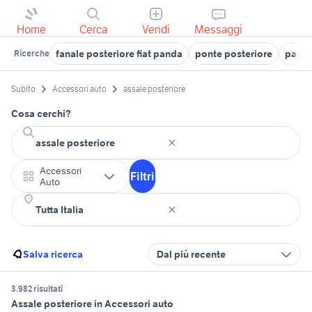
Home
Cerca
Vendi
Messaggi
fanale posteriore fiat panda
ponte posteriore
paraf
Ricerche
Subito
Accessori auto
assale posteriore
Cosa cerchi?
Accessori
Filtri
Auto
Salva ricerca
Dal più recente
3.982 risultati
Assale posteriore in Accessori auto