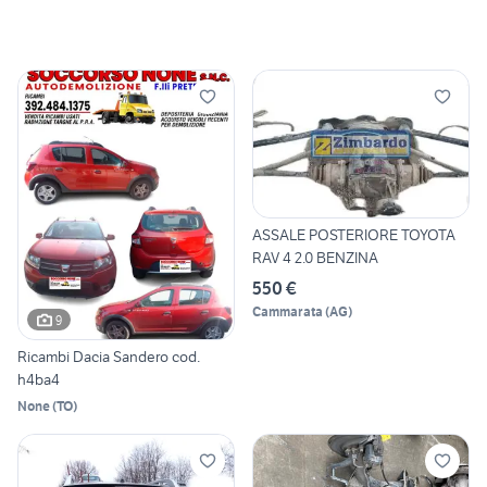
ASSALE POSTERIORE TOYOTA
RAV 4 2.0 BENZINA
550 €
Cammarata
(
AG
)
9
Ricambi Dacia Sandero cod.
h4ba4
None
(
TO
)