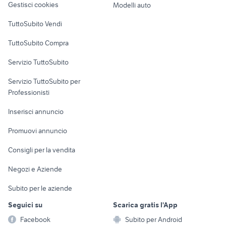
auto usate chieti
nissan silvia
Gestisci cookies
Modelli auto
auto usate taranto privati
ford mondeo
Case vacanza
TuttoSubito Vendi
auto grandinate
fiat 1100 anni 50
Uffici e Locali
TuttoSubito Compra
alfa 90
toyota corolla
commerciali
suzuki jimny diesel
auto Puglia
Servizio TuttoSubito
elettronica
per la casa e la
sports e hobby
Servizio TuttoSubito per
persona
Informatica
Animali
Professionisti
Arredamento e
Console e
Accessori per
Casalinghi
Inserisci annuncio
Videogiochi
animali
Elettrodomestici
Promuovi annuncio
Audio/Video
Musica e Film
Giardino e Fai da te
Consigli per la vendita
Fotografia
Libri e Riviste
Abbigliamento e
Negozi e Aziende
Telefonia
Strumenti Musicali
Accessori
Subito per le aziende
Sports
Tutto per i bambini
Seguici su
Scarica gratis l'App
Biciclette
Facebook
Subito per Android