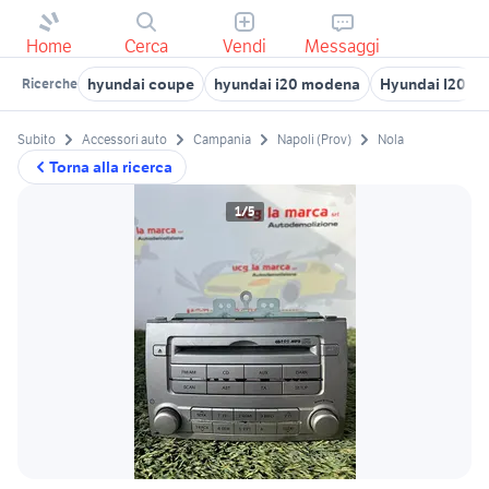
Home
Cerca
Vendi
Messaggi
hyundai coupe
hyundai i20 modena
Hyundai I20
Ricerche
Subito
Accessori auto
Campania
Napoli (Prov)
Nola
Torna alla ricerca
1/5