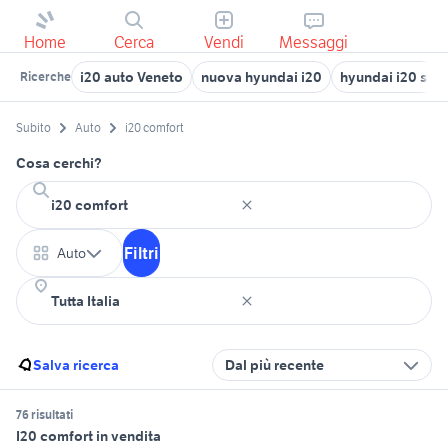
Home
Cerca
Vendi
Messaggi
i20 auto Veneto
nuova hyundai i20
hyundai i20 styl
Ricerche
Subito
Auto
i20 comfort
Cosa cerchi?
Filtri
Auto
Salva ricerca
Dal più recente
76 risultati
I20 comfort in vendita