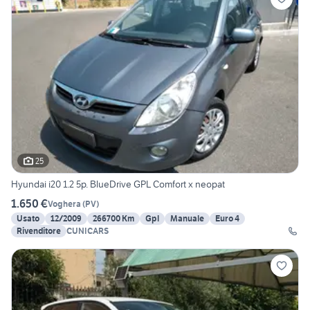
25
Hyundai i20 1.2 5p. BlueDrive GPL Comfort x neopat
1.650 €
Voghera
(
PV
)
Usato
12/2009
266700 Km
Gpl
Manuale
Euro 4
Rivenditore
CUNICARS