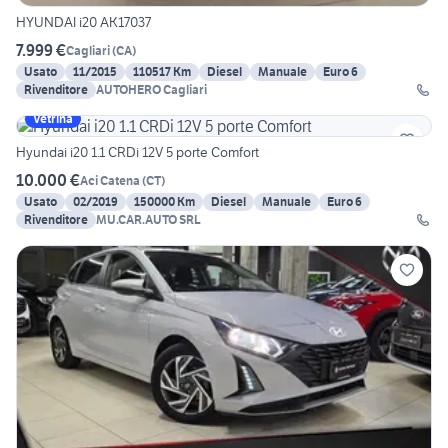
HYUNDAI i20 AK17037
7.999 €
Cagliari
(
CA
)
Usato
11/2015
110517 Km
Diesel
Manuale
Euro 6
Rivenditore
AUTOHERO Cagliari
Vetrina
Hyundai i20 1.1 CRDi 12V 5 porte Comfort
10.000 €
Aci Catena
(
CT
)
Usato
02/2019
150000 Km
Diesel
Manuale
Euro 6
Rivenditore
MU.CAR.AUTO SRL