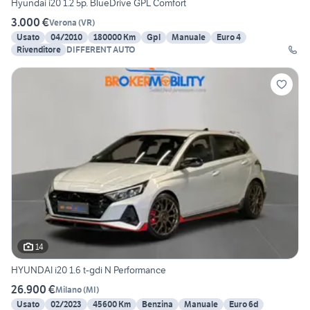
Hyundai i20 1.2 5p. BlueDrive GPL Comfort
3.000 €
Verona
(
VR
)
Usato
04/2010
180000 Km
Gpl
Manuale
Euro 4
Rivenditore
DIFFERENT AUTO
14
HYUNDAI i20 1.6 t-gdi N Performance
26.900 €
Milano
(
MI
)
Usato
02/2023
45600 Km
Benzina
Manuale
Euro 6d