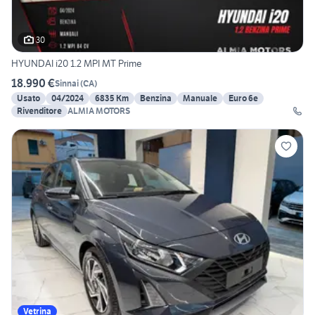
30
HYUNDAI i20 1.2 MPI MT Prime
18.990 €
Sinnai
(
CA
)
Usato
04/2024
6835 Km
Benzina
Manuale
Euro 6e
Rivenditore
ALMIA MOTORS
Vetrina