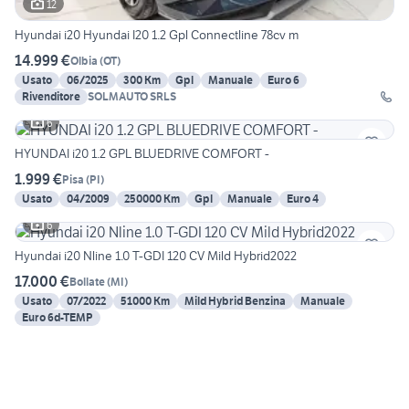
12
Hyundai i20 Hyundai I20 1.2 Gpl Connectline 78cv m
14.999 €
Olbia
(
OT
)
Usato
06/2025
300 Km
Gpl
Manuale
Euro 6
Rivenditore
SOLMAUTO SRLS
6
HYUNDAI i20 1.2 GPL BLUEDRIVE COMFORT -
1.999 €
Pisa
(
PI
)
Usato
04/2009
250000 Km
Gpl
Manuale
Euro 4
6
Hyundai i20 Nline 1.0 T-GDI 120 CV Mild Hybrid2022
17.000 €
Bollate
(
MI
)
Usato
07/2022
51000 Km
Mild Hybrid Benzina
Manuale
Euro 6d-TEMP