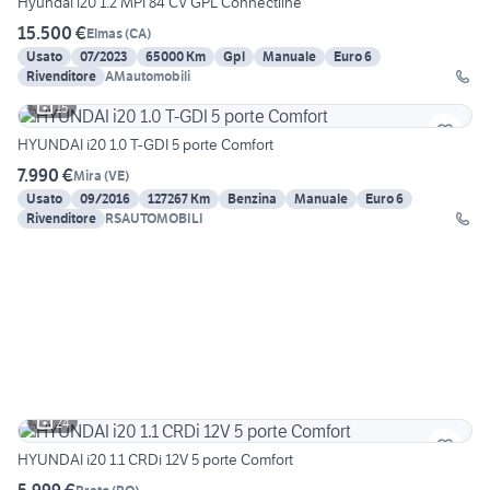
Hyundai i20 1.2 MPI 84 CV GPL Connectline
15.500 €
Elmas
(
CA
)
Usato
07/2023
65000 Km
Gpl
Manuale
Euro 6
Rivenditore
AMautomobili
15
HYUNDAI i20 1.0 T-GDI 5 porte Comfort
7.990 €
Mira
(
VE
)
Usato
09/2016
127267 Km
Benzina
Manuale
Euro 6
Rivenditore
RSAUTOMOBILI
24
HYUNDAI i20 1.1 CRDi 12V 5 porte Comfort