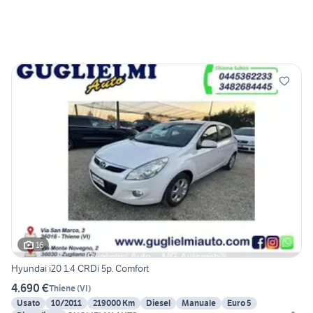
16
Hyundai i20 1.4 CRDi 5p. Comfort
4.690 €
Thiene
(
VI
)
Usato
10/2011
219000 Km
Diesel
Manuale
Euro 5