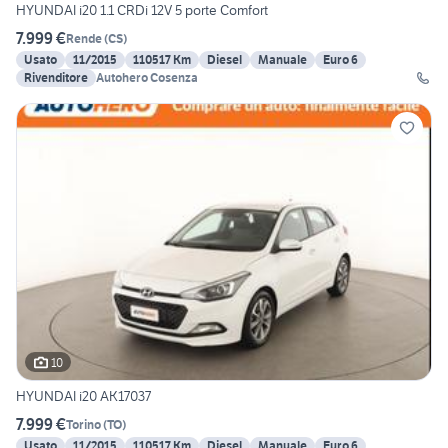
HYUNDAI i20 1.1 CRDi 12V 5 porte Comfort
7.999 €
Rende
(
CS
)
Usato
11/2015
110517 Km
Diesel
Manuale
Euro 6
Rivenditore
Autohero Cosenza
10
HYUNDAI i20 AK17037
7.999 €
Torino
(
TO
)
Usato
11/2015
110517 Km
Diesel
Manuale
Euro 6