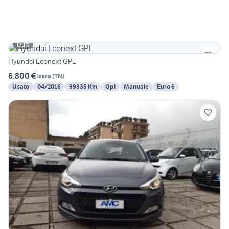
6
Hyundai Econext GPL
6.800 €
Isera
(
TN
)
Usato
04/2016
99335 Km
Gpl
Manuale
Euro 6