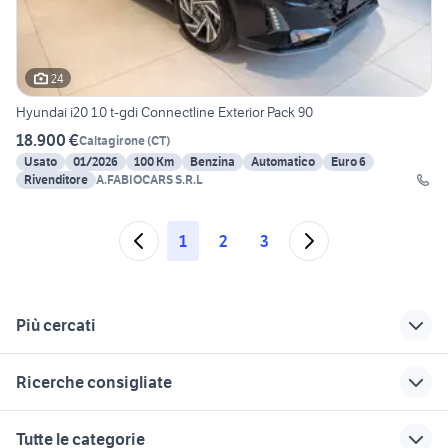
24
Hyundai i20 1.0 t-gdi Connectline Exterior Pack 90
18.900 €
Caltagirone
(
CT
)
Usato
01/2026
100 Km
Benzina
Automatico
Euro 6
Rivenditore
A.FABIOCARS S.R.L
1
2
3
Più cercati
Correlati
Richerche simili
Suggerimenti
Ricerche consigliate
cerchi hyundai i20
auto usate reggio
kia proceed usata
emilia
audi q3 puglia
matra bagheera accessori auto
frizione hyundai i20
fiat doblo km 0
Tutte le categorie
fiat 500 topolino