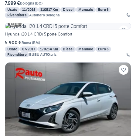
7.999 €
Bologna
(
BO
)
Usato
11/2015
110517 Km
Diesel
Manuale
Euro 6
Rivenditore
Autohero Bologna
10
Hyundai i20 1.4 CRDi 5 porte Comfort
5.900 €
Roma
(
RM
)
Usato
07/2017
170234 Km
Diesel
Manuale
Euro 6
Rivenditore
BUBU AUTO srls