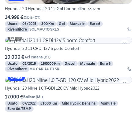
Hyundai i20 Hyundai I20 1.2 Gpl Connectline 78cv m
14.999 €
Olbia
(
OT
)
Usato
06/2025
300 Km
Gpl
Manuale
Euro 6
Rivenditore
SOLMAUTO SRLS
30
Hyundai i20 1.1 CRDi 12V 5 porte Comfort
10.000 €
Aci Catena
(
CT
)
Usato
02/2019
150000 Km
Diesel
Manuale
Euro 6
Rivenditore
MU.CAR.AUTO SRL
Vetrina
Hyundai i20 Nline 1.0 T-GDI 120 CV Mild Hybrid2022
17.000 €
Bollate
(
MI
)
Usato
07/2022
51000 Km
Mild Hybrid Benzina
Manuale
Euro 6d-TEMP