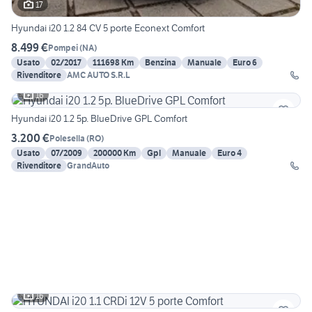
17
Hyundai i20 1.2 84 CV 5 porte Econext Comfort
8.499 €
Pompei
(
NA
)
Usato
02/2017
111698 Km
Benzina
Manuale
Euro 6
Rivenditore
AMC AUTO S.R.L
16
Hyundai i20 1.2 5p. BlueDrive GPL Comfort
3.200 €
Polesella
(
RO
)
Usato
07/2009
200000 Km
Gpl
Manuale
Euro 4
Rivenditore
GrandAuto
16