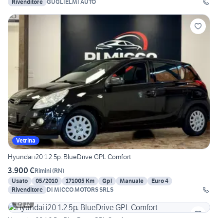
Rivenditore
GUGLIELMI AUTO
Vetrina
Hyundai i20 1.2 5p. BlueDrive GPL Comfort
3.900 €
Rimini
(
RN
)
Usato
05/2010
171005 Km
Gpl
Manuale
Euro 4
Rivenditore
DI MICCO MOTORS SRLS
12