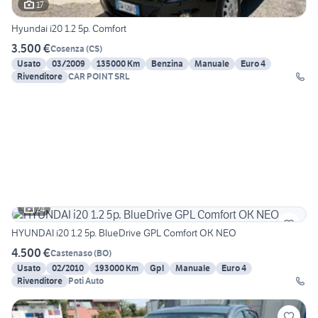
17
Hyundai i20 1.2 5p. Comfort
3.500 €
Cosenza
(
CS
)
Usato
03/2009
135000 Km
Benzina
Manuale
Euro 4
Rivenditore
CAR POINT SRL
24
HYUNDAI i20 1.2 5p. BlueDrive GPL Comfort OK NEO
4.500 €
Castenaso
(
BO
)
Usato
02/2010
193000 Km
Gpl
Manuale
Euro 4
Rivenditore
Poti Auto