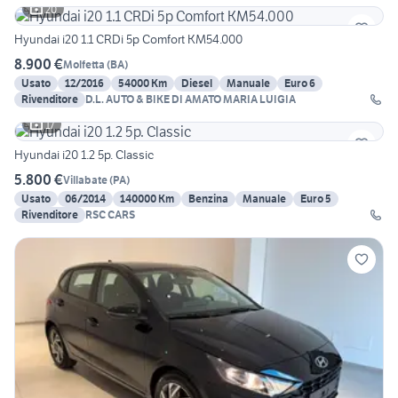
20
Hyundai i20 1.1 CRDi 5p Comfort KM54.000
8.900 €
Molfetta
(
BA
)
Usato
12/2016
54000 Km
Diesel
Manuale
Euro 6
Rivenditore
D.L. AUTO & BIKE DI AMATO MARIA LUIGIA
17
Hyundai i20 1.2 5p. Classic
5.800 €
Villabate
(
PA
)
Usato
06/2014
140000 Km
Benzina
Manuale
Euro 5
Rivenditore
RSC CARS