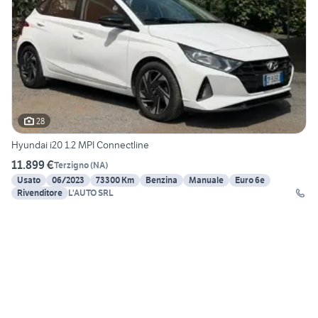
28
Hyundai i20 1.2 MPI Connectline
11.899 €
Terzigno
(
NA
)
Usato
06/2023
73300 Km
Benzina
Manuale
Euro 6e
Rivenditore
L'AUTO SRL