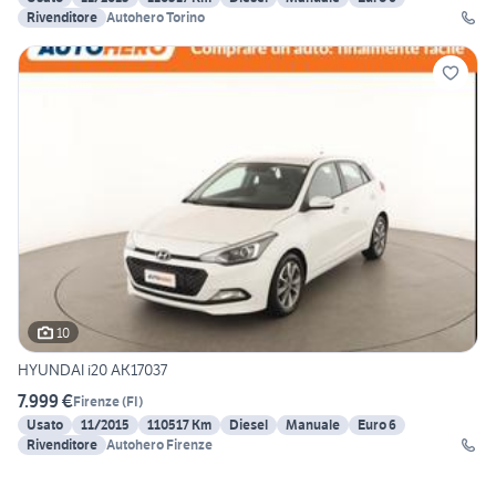
Rivenditore
Autohero Torino
10
HYUNDAI i20 AK17037
7.999 €
Firenze
(
FI
)
Usato
11/2015
110517 Km
Diesel
Manuale
Euro 6
Rivenditore
Autohero Firenze