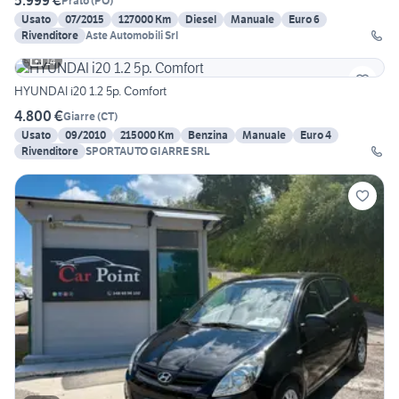
5.999 €
Prato
(
PO
)
Usato
07/2015
127000 Km
Diesel
Manuale
Euro 6
Rivenditore
Aste Automobili Srl
14
HYUNDAI i20 1.2 5p. Comfort
4.800 €
Giarre
(
CT
)
Usato
09/2010
215000 Km
Benzina
Manuale
Euro 4
Rivenditore
SPORTAUTO GIARRE SRL