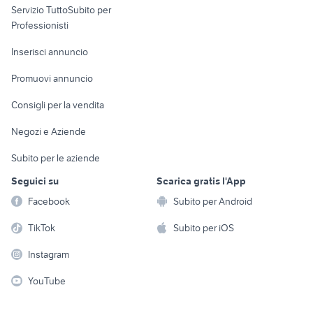
Servizio TuttoSubito per
persona
Informatica
Animali
Professionisti
Arredamento e
Console e
Accessori per
Casalinghi
Inserisci annuncio
Videogiochi
animali
Elettrodomestici
Promuovi annuncio
Audio/Video
Musica e Film
Giardino e Fai da te
Consigli per la vendita
Fotografia
Libri e Riviste
Abbigliamento e
Negozi e Aziende
Telefonia
Strumenti Musicali
Accessori
Subito per le aziende
Sports
Tutto per i bambini
Seguici su
Scarica gratis l'App
Biciclette
Facebook
Subito per Android
Collezionismo
TikTok
Subito per iOS
Instagram
YouTube