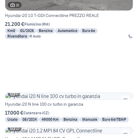
16
Hyundai i20 1.0 T-GDI Connectline PREZZO REALE
21.200 €
Fiumicino
(
RM
)
Km0
01/2026
Benzina
Automatico
Euro 6e
Rivenditore
R Auto
6
Hyundai i20 N line 100 cv turbo in garanzia
17.000 €
Catanzaro
(
CZ
)
Usato
08/2024
49000 Km
Benzina
Manuale
Euro 6d-TEMP
21