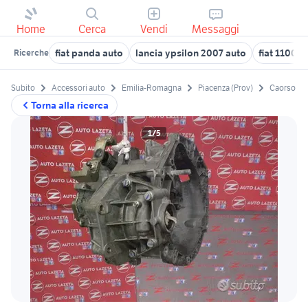
Home
Cerca
Vendi
Messaggi
fiat panda auto
lancia ypsilon 2007 auto
fiat 1100 a
Ricerche
Subito
Accessori auto
Emilia-Romagna
Piacenza (Prov)
Caorso
Torna alla ricerca
1/5