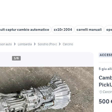
ault captur cambio automatico
zx10r 2004
carrelli manuali
ope
sori auto
Lombardia
Sondrio (Prov)
Cercino
ACCES
1/6
5 giu al
Camb
Pick
Cerci
500 