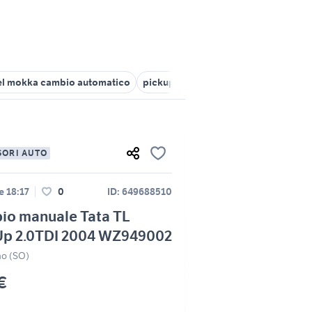
l mokka cambio automatico
pickup esafonico
530d cambio ma
SORI AUTO
le 18:17
0
ID: 649688510
io manuale Tata TL
Up 2.0TDI 2004 WZ949002
no (SO)
€