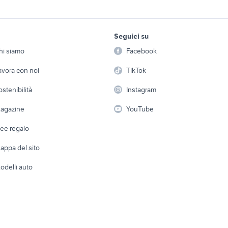
i auto
pickup auto Sicilia
auto tata suv Sicilia
cambio auto
megane 2004 auto
auto tata gpl
lavoro e servizi
elettronica
per la casa e la
Seguici su
person
a Campania
opel vectra 2004 auto
lancia y 2004 auto
Offerte di lavoro
Informatica
hi siamo
Facebook
auto usate chieti
auto usate pescara
Arredam
etto
Servizi
Console e Videogiochi
Casaling
rolla
nissan silvia
fiat 1100 anni 50
avora con noi
TikTok
 a schiera
Candidati in cerca di
Audio/Video
Elettrod
ostenibilità
Instagram
lavoro
i
Fotografia
Giardino 
agazine
YouTube
Attrezzature di lavoro
Telefonia
Abbigli
dee regalo
Accesso
e altro
appa del sito
Tutto per
odelli auto