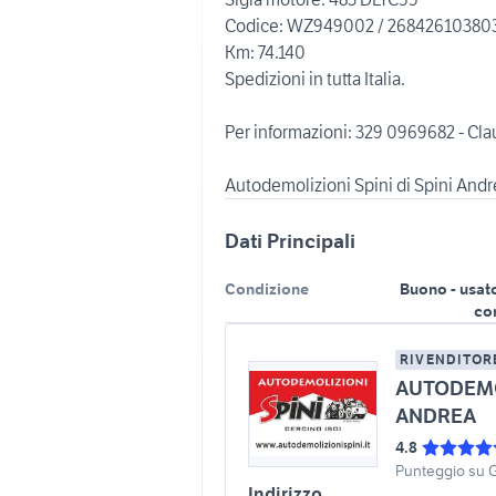
Codice: WZ949002 / 26842610380
Km: 74.140
Spedizioni in tutta Italia.
Per informazioni: 329 0969682 - Cla
Dati Principali
Condizione
Buono - usat
co
RIVENDITOR
AUTODEMOL
ANDREA
4.8
Punteggio su 
Indirizzo