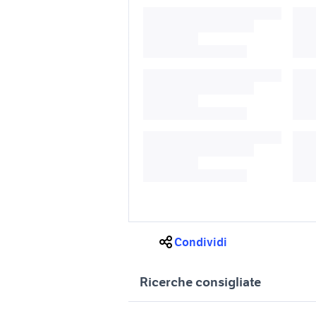
Condividi
Ricerche consigliate
gibson pickup
pickup ac