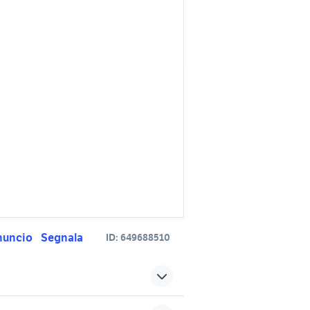
nuncio
Segnala
ID:
649688510
seminatrice manuale