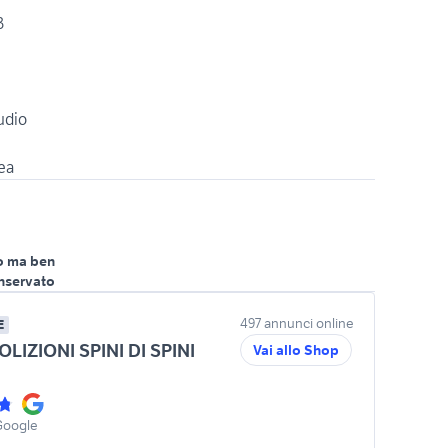
3
udio
o ma ben
nservato
497 annunci online
E
IZIONI SPINI DI SPINI
Vai allo Shop
Google