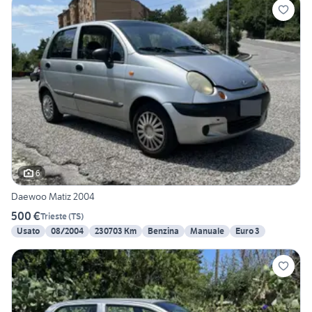
6
Daewoo Matiz 2004
500 €
Trieste
(
TS
)
Usato
08/2004
230703 Km
Benzina
Manuale
Euro 3