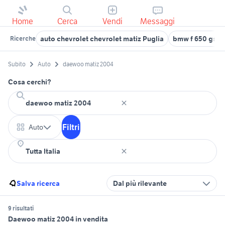
Home
Cerca
Vendi
Messaggi
auto chevrolet chevrolet matiz Puglia
bmw f 650 gs 2
Ricerche
Subito
Auto
daewoo matiz 2004
Cosa cerchi?
Filtri
Auto
Salva ricerca
Dal più rilevante
9 risultati
Daewoo matiz 2004 in vendita