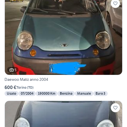
5
Daewoo Matiz anno 2004
600 €
Torino
(
TO
)
Usato
07/2004
190000 Km
Benzina
Manuale
Euro 3