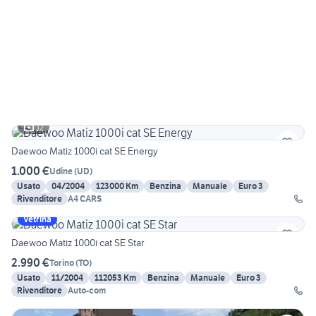
12
Daewoo Matiz 1000i cat SE Energy
1.000 €
Udine
(
UD
)
Usato
04/2004
123000 Km
Benzina
Manuale
Euro 3
Rivenditore
A4 CARS
Vetrina
Daewoo Matiz 1000i cat SE Star
2.990 €
Torino
(
TO
)
Usato
11/2004
112053 Km
Benzina
Manuale
Euro 3
Rivenditore
Auto-com