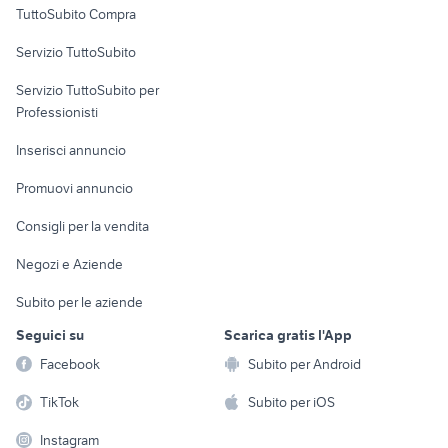
TuttoSubito Compra
commerciali
Servizio TuttoSubito
elettronica
per la casa e la
sports e hobby
Servizio TuttoSubito per
persona
Informatica
Animali
Professionisti
Arredamento e
Console e
Accessori per
Casalinghi
Inserisci annuncio
Videogiochi
animali
Elettrodomestici
Promuovi annuncio
Audio/Video
Musica e Film
Giardino e Fai da te
Consigli per la vendita
Fotografia
Libri e Riviste
Abbigliamento e
Negozi e Aziende
Telefonia
Strumenti Musicali
Accessori
Subito per le aziende
Sports
Tutto per i bambini
Seguici su
Scarica gratis l'App
Biciclette
Facebook
Subito per Android
Collezionismo
TikTok
Subito per iOS
Instagram