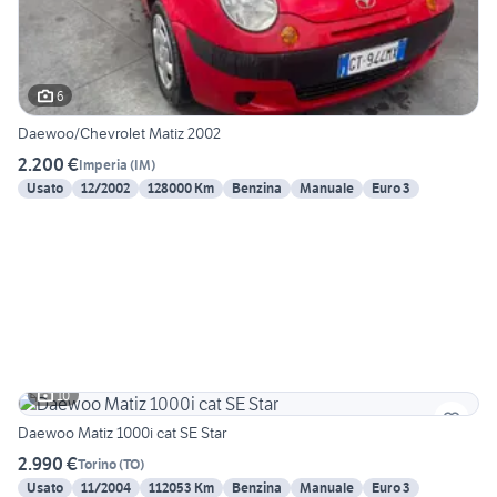
6
Daewoo/Chevrolet Matiz 2002
2.200 €
Imperia
(
IM
)
Usato
12/2002
128000 Km
Benzina
Manuale
Euro 3
10
Daewoo Matiz 1000i cat SE Star
2.990 €
Torino
(
TO
)
Usato
11/2004
112053 Km
Benzina
Manuale
Euro 3