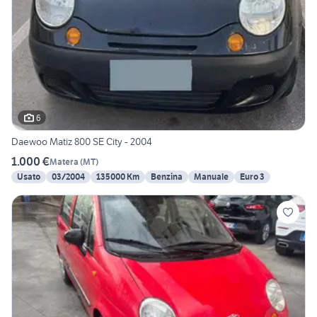
6
Daewoo Matiz 800 SE City - 2004
1.000 €
Matera
(
MT
)
Usato
03/2004
135000 Km
Benzina
Manuale
Euro 3