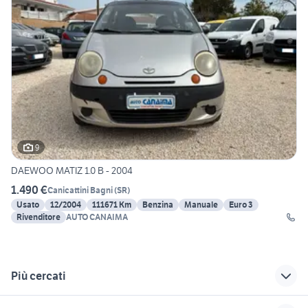
9
DAEWOO MATIZ 1.0 B - 2004
1.490 €
Canicattini Bagni
(
SR
)
Usato
12/2004
111671 Km
Benzina
Manuale
Euro 3
Rivenditore
AUTO CANAIMA
Più cercati
Correlati
Richerche simili
Suggerimenti