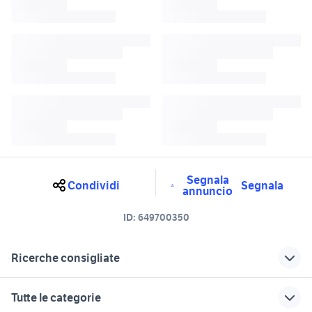
Segnala
Condividi
Segnala
annuncio
ID:
649700350
Ricerche consigliate
Mercedes Benz Gla
smart forfour cambio automatico
Tutte le categorie
mini cooper con cambio
kuga cambio automatico