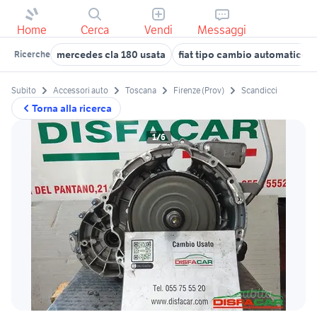
Home
Cerca
Vendi
Messaggi
mercedes cla 180 usata
fiat tipo cambio automatico
Ricerche
Subito
Accessori auto
Toscana
Firenze (Prov)
Scandicci
Torna alla ricerca
1/6