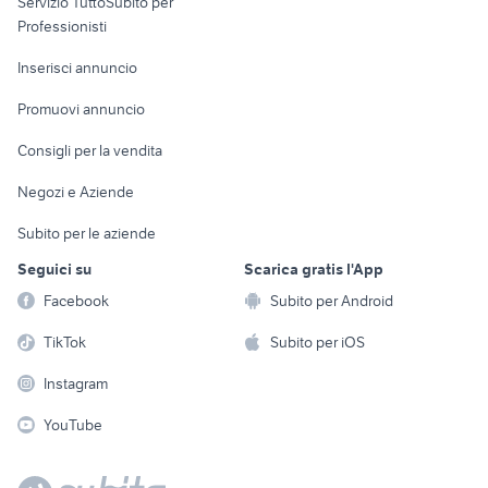
Servizio TuttoSubito per
persona
nissan silvia
migliore auto usata 7000 euro
Informatica
Animali
Professionisti
Arredamento e
toyota aygo usata roma
alfa 90
Console e
Accessori per
Casalinghi
Inserisci annuncio
Videogiochi
animali
Elettrodomestici
Promuovi annuncio
Audio/Video
Musica e Film
Giardino e Fai da te
Consigli per la vendita
Fotografia
Libri e Riviste
Abbigliamento e
Negozi e Aziende
Telefonia
Strumenti Musicali
Accessori
Subito per le aziende
Sports
Tutto per i bambini
Seguici su
Scarica gratis l'App
Biciclette
Facebook
Subito per Android
Collezionismo
TikTok
Subito per iOS
Instagram
YouTube