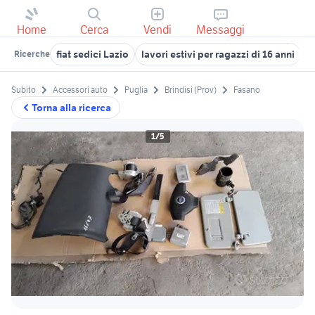
Home
Cerca
Vendi
Messaggi
fiat sedici Lazio
lavori estivi per ragazzi di 16 anni
f
Ricerche
Subito
Accessori auto
Puglia
Brindisi (Prov)
Fasano
Torna alla ricerca
1/5