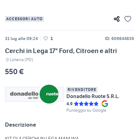
ACCESSORI AUTO
31 lug alle 09:24
1
ID: 609644839
Cerchi in Lega 17" Ford, Citroen e altri
Limena (PD)
550 €
RIVENDITORE
Donadello Ruote S.R.L.
4.9
Punteggio su Google
Descrizione
KIT DI 4 CERCHI IN LEGA MAM W4