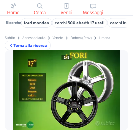
Home
Cerca
Vendi
Messaggi
ford mondeo
cerchi 500 abarth 17 usati
cerchi in le
Ricerche
Subito
Accessori auto
Veneto
Padova (Prov)
Limena
Torna alla ricerca
1/1