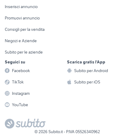
auto usate imola
auto usate barrafranca
Console e
Accessori per
Casalinghi
Inserisci annuncio
Videogiochi
animali
Elettrodomestici
Promuovi annuncio
Audio/Video
Musica e Film
Giardino e Fai da te
Consigli per la vendita
Fotografia
Libri e Riviste
Abbigliamento e
Negozi e Aziende
Telefonia
Strumenti Musicali
Accessori
Subito per le aziende
Sports
Tutto per i bambini
Seguici su
Scarica gratis l'App
Biciclette
Facebook
Subito per Android
Collezionismo
TikTok
Subito per iOS
Instagram
YouTube
©
2026
Subito.it - P.IVA 05526340962