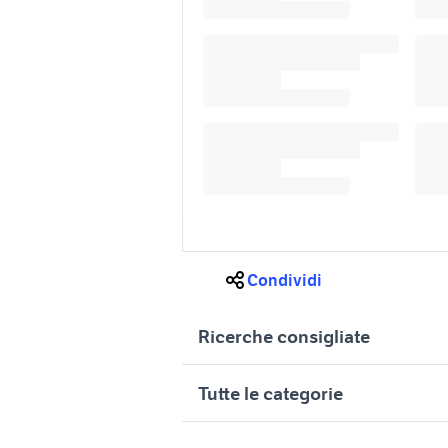
Condividi
Ricerche consigliate
cerchi in lega 18 alfa 159
cerchi in 
Tutte le categorie
auto volkswagen taigo
auto volk
Sardegna
motori
immobili