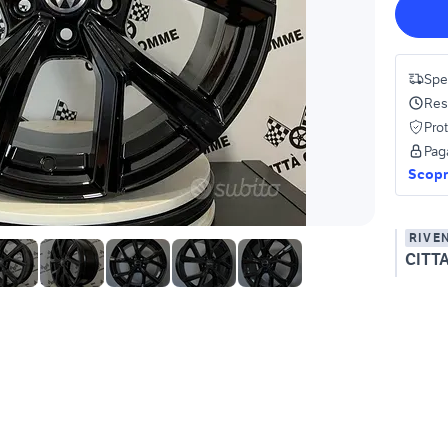
Spe
Res
Pro
Pag
Scopri
RIVE
CITT