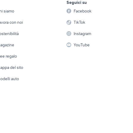
n golf 8 interni
cerchi in lega audi accessori
Seguici su
person
volkswagen golf 2 
Offerte di lavoro
Informatica
auto Ancona provincia
hi siamo
Facebook
Arredam
etto
Servizi
Console e Videogiochi
 lega bmw accessori
volkswagen golf r line
volkswagen golf au
Casaling
avora con noi
TikTok
uzzo
accessori auto
provincia
 a schiera
Candidati in cerca di
Audio/Video
Elettrod
ostenibilità
Instagram
lavoro
v4
auto usate taranto privati
auto usate chieti
i
Fotografia
Giardino 
agazine
YouTube
coupe
alfa romeo tonale
ford mondeo
Attrezzature di lavoro
Telefonia
Abbigli
dee regalo
Accesso
e altro
appa del sito
Tutto per
odelli auto