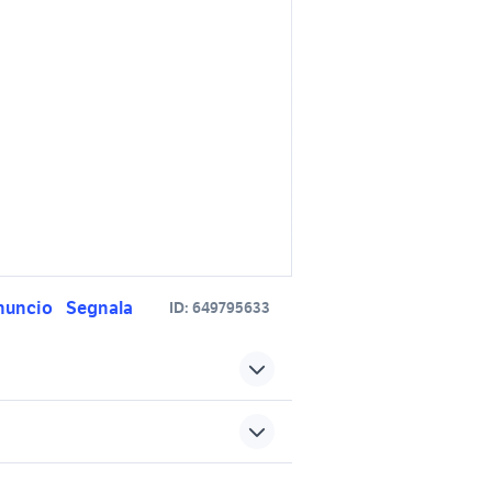
nuncio
Segnala
ID:
649795633
o Sicilia
cerchi in lega golf
90 auto
cerchi in lega opel corsa auto
sports e hobby