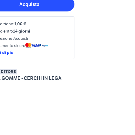
Acquista
dizione:
1,00 €
o entro
14 giorni
tezione Acquisti
amento sicuro
 di più
NDITORE
A GOMME - CERCHI IN LEGA