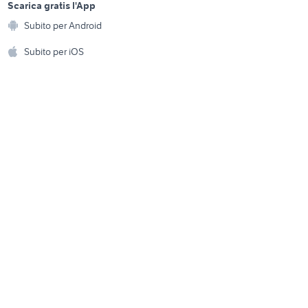
volkswagen golf gte
a
Scarica gratis l'App
auto
Animali
accessori auto
Subito per Android
ento e
Accessori per animali
to Milano
hi
Subito per iOS
volkswagen golf berlina auto
Musica e Film
omestici
auto usate mantova
Libri e Riviste
e Fai da te
auto Napoli provincia
Strumenti Musicali
amento e
ri
Sports
 i bambini
Biciclette
Collezionismo