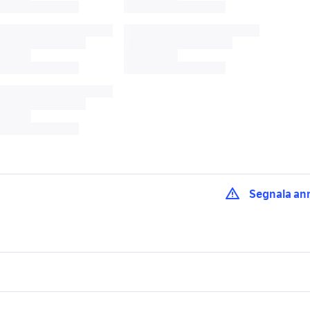
Segnala an
lega 18 audi
cerchi in lega golf 6
auto volkswagen taig
auto volkswagen taigo
swagen taigo Lazio
volkswagen golf 19
Calabria
lavoro e servizi
elettronica
per la casa e la