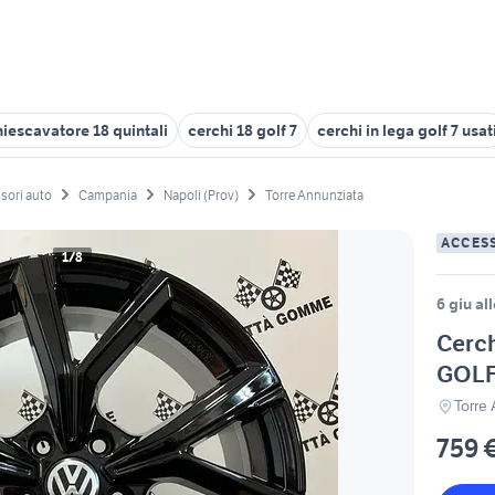
iescavatore 18 quintali
cerchi 18 golf 7
cerchi in lega golf 7 usat
sori auto
Campania
Napoli (Prov)
Torre Annunziata
ACCES
1/8
6 giu al
Cerc
GOLF
Torre
759 