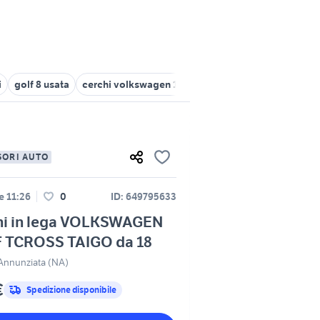
i
golf 8 usata
cerchi volkswagen 18
cerchi in lega vw golf
ce
SORI AUTO
le 11:26
0
ID: 649795633
hi in lega VOLKSWAGEN
 TCROSS TAIGO da 18
 Annunziata (NA)
€
Spedizione disponibile