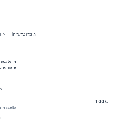
 usato in
originale
zo
1,00 €
a te scelto
RE