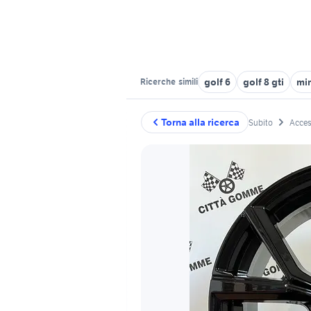
golf 6
golf 8 gti
min
Ricerche
simili
Torna alla ricerca
Subito
Acces