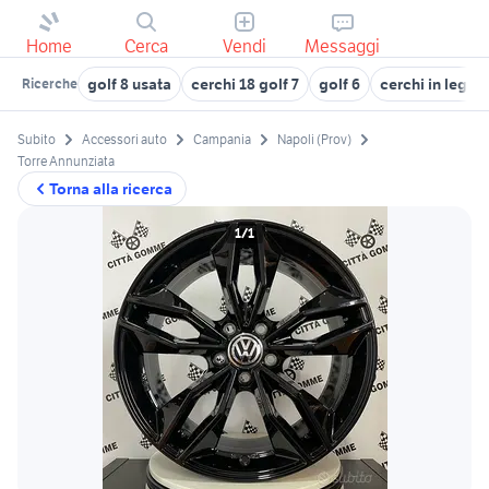
Home
Cerca
Vendi
Messaggi
golf 8 usata
cerchi 18 golf 7
golf 6
cerchi in lega g
Ricerche
Subito
Accessori auto
Campania
Napoli (Prov)
Torre Annunziata
Torna alla ricerca
1/1