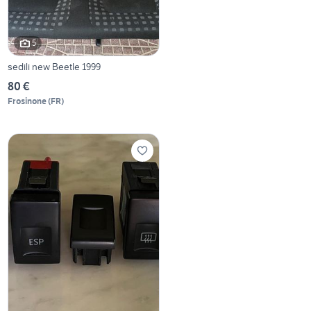
5
sedili new Beetle 1999
80 €
Frosinone
(
FR
)