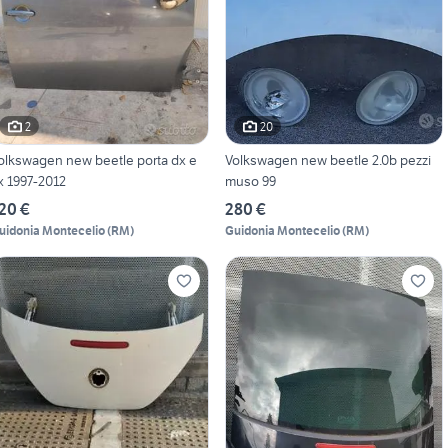
2
20
olkswagen new beetle porta dx e
Volkswagen new beetle 2.0b pezzi
x 1997-2012
muso 99
20 €
280 €
uidonia Montecelio
(
RM
)
Guidonia Montecelio
(
RM
)