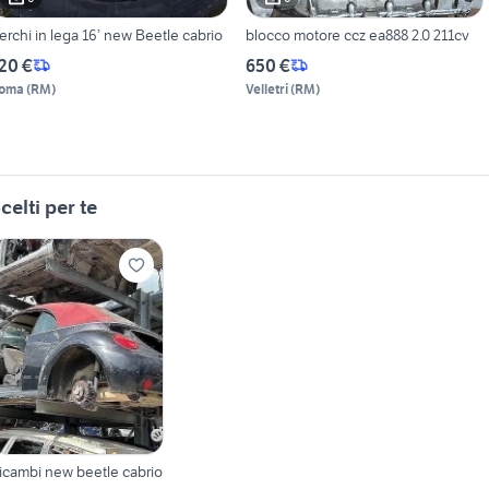
erchi in lega 16’ new Beetle cabrio
blocco motore ccz ea888 2.0 211cv
20 €
650 €
oma
(
RM
)
Velletri
(
RM
)
celti per te
icambi new beetle cabrio