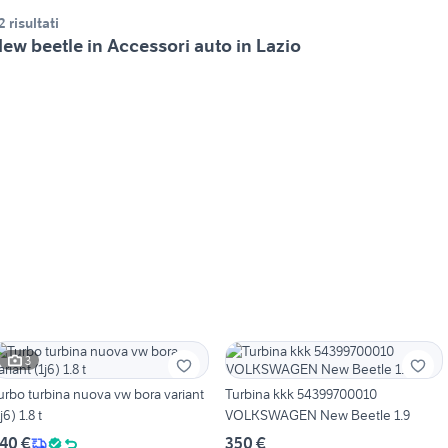
2 risultati
ew beetle in Accessori auto in Lazio
3
urbo turbina nuova vw bora variant
Turbina kkk 54399700010
j6) 1.8 t
VOLKSWAGEN New Beetle 1.9
40 €
350 €