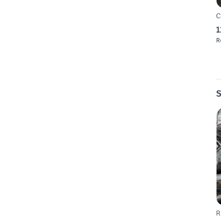
C
1
R
S
R