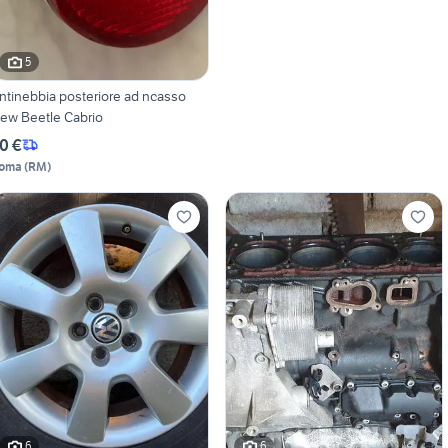
5
ntinebbia posteriore ad ncasso
ew Beetle Cabrio
0 €
oma
(
RM
)
6
6