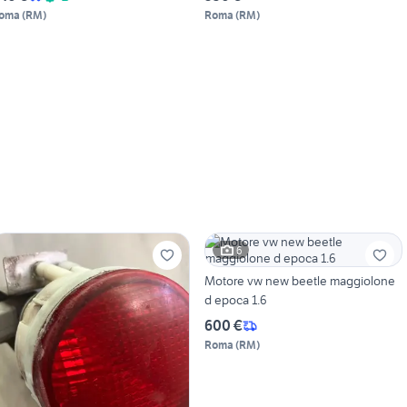
oma
(
RM
)
Roma
(
RM
)
6
Motore vw new beetle maggiolone
d epoca 1.6
600 €
Roma
(
RM
)