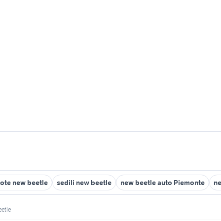
ote new beetle
sedili new beetle
new beetle auto Piemonte
ne
etle