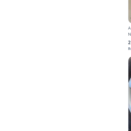
A
N
2
R