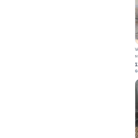
V
s
1
G