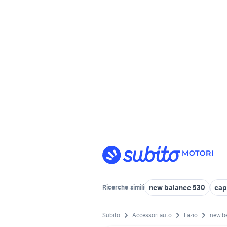
new balance 530
cap
Ricerche
simili
Subito
Accessori auto
Lazio
new be