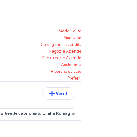
Modelli auto
Magazine
Consigli per la vendita
Negozi e Aziende
Subito per le Aziende
Assistenza
Ricerche salvate
Preferiti
Vendi
w beetle cabrio auto Emilia Romagna
new beetle cabrio
volksw