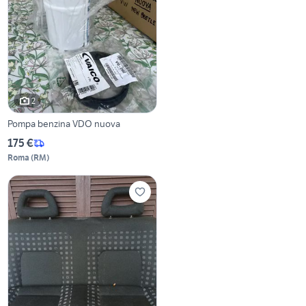
2
Pompa benzina VDO nuova
175 €
Roma
(
RM
)