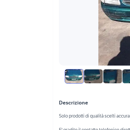
Descrizione
Solo prodotti di qualità scelti accu
E' gradito il contatto telefonico d