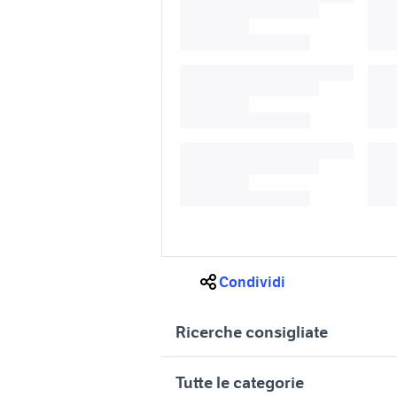
Condividi
Ricerche consigliate
ricambi citroen c4
citroen c
Tutte le categorie