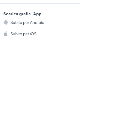
ricambi citroen accessori
Piemonte
sports e hobby
auto Palermo provincia
a
Scarica gratis l'App
Animali
auto citroen citroen berlingo
Subito per Android
ento e
Campania
Accessori per animali
hi
Subito per iOS
citroen auto Salerno
Musica e Film
omestici
auto grandinate
e
mitsubishi 3000 gt
Libri e Riviste
e Fai da te
Strumenti Musicali
amento e
ri
Sports
 i bambini
Biciclette
Collezionismo