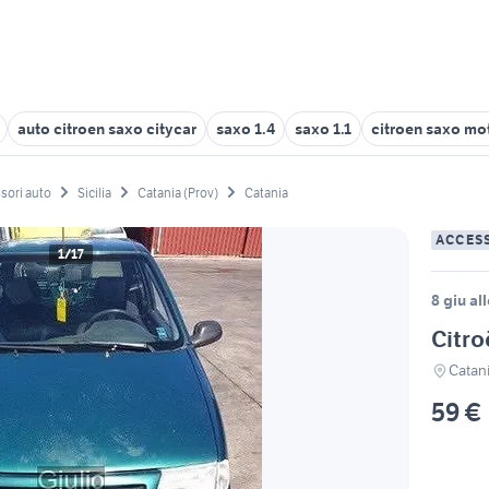
auto citroen saxo citycar
saxo 1.4
saxo 1.1
citroen saxo mo
sori auto
Sicilia
Catania (Prov)
Catania
ACCES
1/17
8 giu al
Citro
Catan
59 €