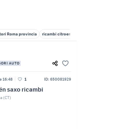
tori Roma provincia
ricambi citroen berlingo motori
auto citroe
SORI AUTO
le 16:48
1
ID: 650081929
ën saxo ricambi
ia (CT)