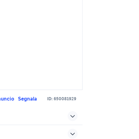
nuncio
Segnala
ID:
650081929
ermo
motore citroen saxo