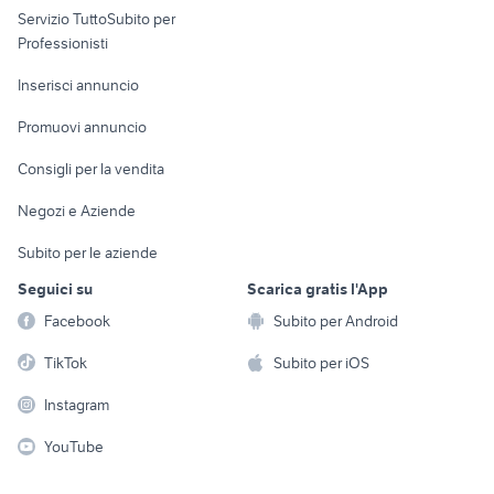
Servizio TuttoSubito per
persona
Informatica
Animali
Professionisti
Arredamento e
Console e
Accessori per
Casalinghi
Inserisci annuncio
Videogiochi
animali
Elettrodomestici
Promuovi annuncio
Audio/Video
Musica e Film
Giardino e Fai da te
Consigli per la vendita
Fotografia
Libri e Riviste
Abbigliamento e
Negozi e Aziende
Telefonia
Strumenti Musicali
Accessori
Subito per le aziende
Sports
Tutto per i bambini
Seguici su
Scarica gratis l'App
Biciclette
Facebook
Subito per Android
Collezionismo
TikTok
Subito per iOS
Instagram
YouTube