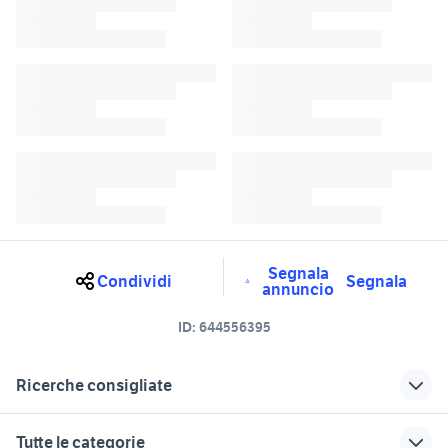
Segnala
Condividi
Segnala
annuncio
ID:
644556395
Ricerche consigliate
ancona an
daihatsu charade
Tutte le categorie