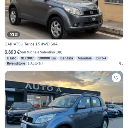
18
DAIHATSU Terios 1.5 4WD SXA
6.890 €
San Michele Salentino
(
BR
)
Usato
01/2007
190000 Km
Benzina
Manuale
Euro 4
Rivenditore
S.Auto Srl