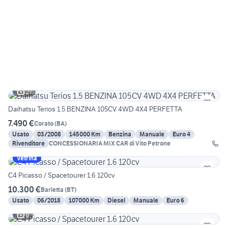
27
Daihatsu Terios 1.5 BENZINA 105CV 4WD 4X4 PERFETTA
7.490 €
Corato
(
BA
)
Usato
03/2008
145000 Km
Benzina
Manuale
Euro 4
Rivenditore
CONCESSIONARIA MIX CAR di Vito Petrone
Vetrina
C4 Picasso / Spacetourer 1.6 120cv
10.300 €
Barletta
(
BT
)
Usato
06/2018
107000 Km
Diesel
Manuale
Euro 6
6