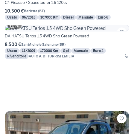
C4 Picasso / Spacetourer 1.6 120cv
10.300 €
Barletta
(
BT
)
Usato
06/2018
107000 Km
Diesel
Manuale
Euro 6
20
DAIHATSU Terios 1.5 4WD Sho Green Powered
8.500 €
San Michele Salentino
(
BR
)
Usato
11/2009
170000 Km
Gpl
Manuale
Euro 4
Rivenditore
AUTO A. DI TURRISI EMILIA