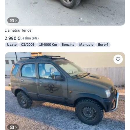
6
Daihatsu Terios
2.990 €
Lesina
(
FG
)
Usato
02/2009
154000 Km
Benzina
Manuale
Euro 4
6