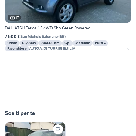
17
DAIHATSU Terios 1.5 4WD Sho Green Powered
7.600 €
San Michele Salentino
(
BR
)
Usato
02/2009
208000 Km
Gpl
Manuale
Euro 4
Rivenditore
AUTO A. DI TURRISI EMILIA
Scelti per te