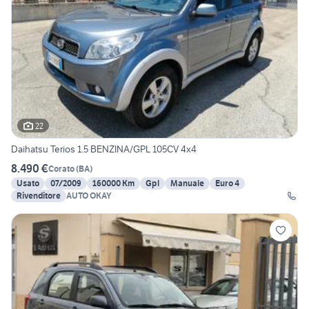
22
Daihatsu Terios 1.5 BENZINA/GPL 105CV 4x4
8.490 €
Corato
(
BA
)
Usato
07/2009
160000 Km
Gpl
Manuale
Euro 4
Rivenditore
AUTO OKAY