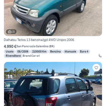
15
Daihatsu Terios 1.3 benzina/gpl 4WD Unipro 2006
4.990 €
San Pancrazio Salentino
(
BR
)
Usato
08/2006
210000 Km
Benzina
Manuale
Euro 4
Rivenditore
Brand Car srl