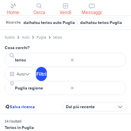
Home
Cerca
Vendi
Messaggi
daihatsu terios auto Puglia
daihatsu terios Puglia
t
Ricerche
Subito
Auto
Puglia
terios
Cosa cerchi?
Filtri
Auto
Salva ricerca
Dal più recente
14 risultati
Terios in Puglia