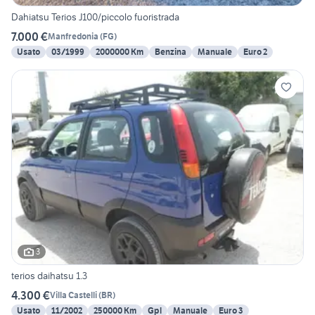
Dahiatsu Terios J100/piccolo fuoristrada
7.000 €
Manfredonia
(
FG
)
Usato
03/1999
2000000 Km
Benzina
Manuale
Euro 2
3
terios daihatsu 1.3
4.300 €
Villa Castelli
(
BR
)
Usato
11/2002
250000 Km
Gpl
Manuale
Euro 3