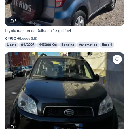
3
Toyota rush terios Daihatsu 1.5 gpl 4x4
3.990 €
Lecce
(
LE
)
Usato
04/2007
445000 Km
Benzina
Automatico
Euro 4
4