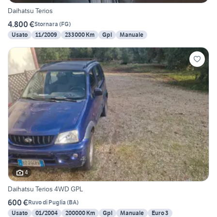
Daihatsu Terios
4.800 €
Stornara
(
FG
)
Usato
11/2009
233000 Km
Gpl
Manuale
4
Daihatsu Terios 4WD GPL
600 €
Ruvo di Puglia
(
BA
)
Usato
01/2004
200000 Km
Gpl
Manuale
Euro 3