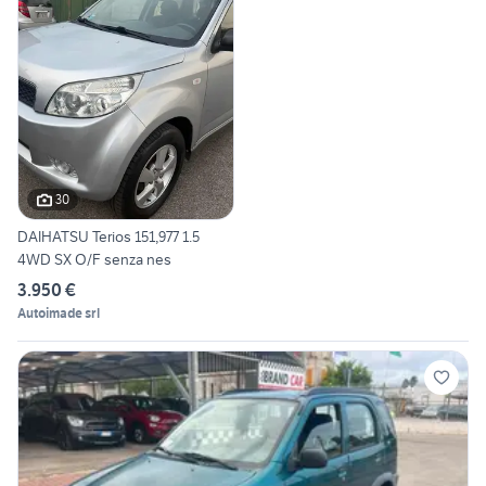
30
DAIHATSU Terios 151,977 1.5
4WD SX O/F senza nes
3.950 €
Autoimade srl